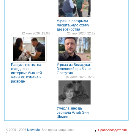
Украине раскрыли
масштабную схему
дезертирства
12 мая 2026, 12:00
21 мая 2026, 22:12
Ращук ответил на
Угроза из Беларуси:
скандальное
Зеленский прибыл в
интервью бывшей
Славутич
жены об измене и
15 июня 2026, 15:32
разводе
Умерла звезда
сериала Альф Энн
Шедин
© 2009 - 2026
NewsMe
. Все права защищены.
Правообладателям