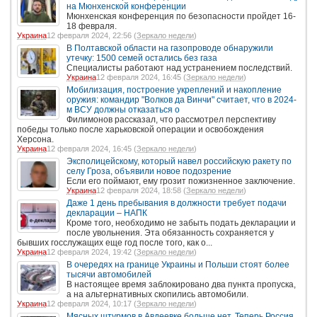
на Мюнхенской конференции
Мюнхенская конференция по безопасности пройдет 16-
18 февраля.
Украина
12 февраля 2024, 22:56 (
Зеркало недели
)
В Полтавской области на газопроводе обнаружили
утечку: 1500 семей остались без газа
Специалисты работают над устранением последствий.
Украина
12 февраля 2024, 16:45 (
Зеркало недели
)
Мобилизация, построение укреплений и накопление
оружия: командир "Волков да Винчи" считает, что в 2024-
м ВСУ должны отказаться о
Филимонов рассказал, что рассмотрел перспективу
победы только после харьковской операции и освобождения
Херсона.
Украина
12 февраля 2024, 16:45 (
Зеркало недели
)
Эксполицейскому, который навел российскую ракету по
селу Гроза, объявили новое подозрение
Если его поймают, ему грозит пожизненное заключение.
Украина
12 февраля 2024, 18:58 (
Зеркало недели
)
Даже 1 день пребывания в должности требует подачи
декларации – НАПК
Кроме того, необходимо не забыть подать декларации и
после увольнения. Эта обязанность сохраняется у
бывших госслужащих еще год после того, как о...
Украина
12 февраля 2024, 19:42 (
Зеркало недели
)
В очередях на границе Украины и Польши стоят более
тысячи автомобилей
В настоящее время заблокировано два пункта пропуска,
а на альтернативных скопились автомобили.
Украина
12 февраля 2024, 10:17 (
Зеркало недели
)
Мясных штурмов в Авдеевке больше нет. Теперь Россия