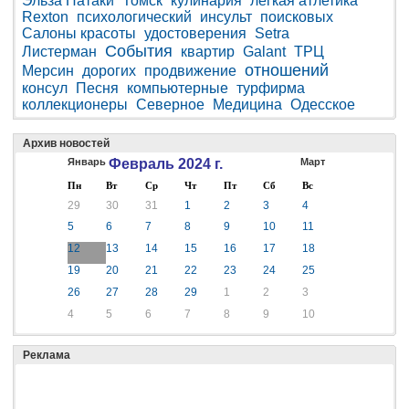
Эльза Патаки
Томск
кулинария
легкая атлетика
Rexton
психологический
инсульт
поисковых
Салоны красоты
удостоверения
Setra
События
Листерман
квартир
Galant
ТРЦ
отношений
Мерсин
дорогих
продвижение
консул
Песня
компьютерные
турфирма
коллекционеры
Северное
Медицина
Одесское
Архив новостей
Январь
Февраль 2024 г.
Март
Пн
Вт
Ср
Чт
Пт
Сб
Вс
29
30
31
1
2
3
4
5
6
7
8
9
10
11
12
13
14
15
16
17
18
19
20
21
22
23
24
25
26
27
28
29
1
2
3
4
5
6
7
8
9
10
Реклама