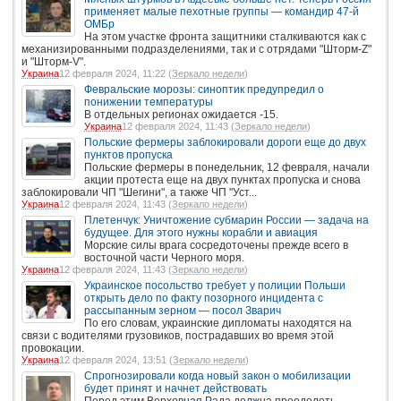
применяет малые пехотные группы — командир 47-й
ОМБр
На этом участке фронта защитники сталкиваются как с
механизированными подразделениями, так и с отрядами "Шторм-Z"
и "Шторм-V".
Украина
12 февраля 2024, 11:22 (
Зеркало недели
)
Февральские морозы: синоптик предупредил о
понижении температуры
В отдельных регионах ожидается -15.
Украина
12 февраля 2024, 11:43 (
Зеркало недели
)
Польские фермеры заблокировали дороги еще до двух
пунктов пропуска
Польские фермеры в понедельник, 12 февраля, начали
акции протеста еще на двух пунктах пропуска и снова
заблокировали ЧП "Шегини", а также ЧП "Уст...
Украина
12 февраля 2024, 11:43 (
Зеркало недели
)
Плетенчук: Уничтожение субмарин России — задача на
будущее. Для этого нужны корабли и авиация
Морские силы врага сосредоточены прежде всего в
восточной части Черного моря.
Украина
12 февраля 2024, 11:43 (
Зеркало недели
)
Украинское посольство требует у полиции Польши
открыть дело по факту позорного инцидента с
рассыпанным зерном — посол Зварич
По его словам, украинские дипломаты находятся на
связи с водителями грузовиков, пострадавших во время этой
провокации.
Украина
12 февраля 2024, 13:51 (
Зеркало недели
)
Спрогнозировали когда новый закон о мобилизации
будет принят и начнет действовать
Перед этим Верховная Рада должна преодолеть