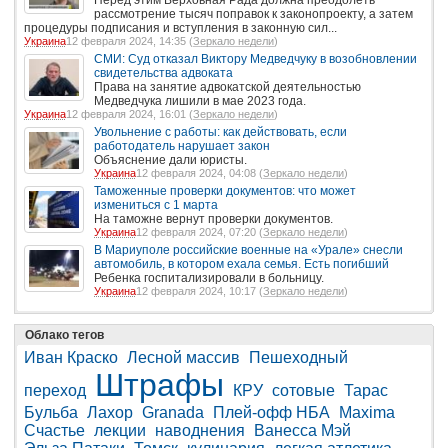
рассмотрение тысяч поправок к законопроекту, а затем
процедуры подписания и вступления в законную сил...
Украина
12 февраля 2024, 14:35 (
Зеркало недели
)
СМИ: Суд отказал Виктору Медведчуку в возобновлении
свидетельства адвоката
Права на занятие адвокатской деятельностью
Медведчука лишили в мае 2023 года.
Украина
12 февраля 2024, 16:01 (
Зеркало недели
)
Увольнение с работы: как действовать, если
работодатель нарушает закон
Объяснение дали юристы.
Украина
12 февраля 2024, 04:08 (
Зеркало недели
)
Таможенные проверки документов: что может
измениться с 1 марта
На таможне вернут проверки документов.
Украина
12 февраля 2024, 07:20 (
Зеркало недели
)
В Мариуполе российские военные на «Урале» снесли
автомобиль, в котором ехала семья. Есть погибший
Ребенка госпитализировали в больницу.
Украина
12 февраля 2024, 10:17 (
Зеркало недели
)
Облако тегов
Иван Краско
Лесной массив
Пешеходный
Штрафы
переход
КРУ
сотовые
Тарас
Бульба
Лахор
Granada
Плей-офф НБА
Maxima
Счастье
лекции
наводнения
Ванесса Мэй