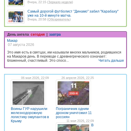
Вчера, 22:15 (
Зеркало недели
)
Самый дорогой футболист "Динамо" забил "Карабаху"
уже на 10-й минуте матча.
Вчера, 20:58 (
Обозреватель
)
День ангела
сегодня
|
завтра
Макар
07 августа 2026
Это имя есть в святцах, им называли многих мальчиков, родившихся
на Макаров день. В переводе с древнегреческого означает:
блаженный, счастливый. Это спосо...
Читать дальше
06 мая 2026, 22:09
26 апреля 2026, 22:25
Воины ГУР нарушили
Пограничник одним
железнодорожную
дроном уничтожил 11
логистику оккупантов в
россиян
Крыму
11 мая 2026, 22:09
В