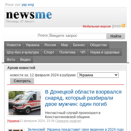
Язык:
рус
укр
eng
Пятница, 07 Август
|
Мобильная версия
RSS
Поиск
Новости
Украина
Россия
Мир
Бизнес
Общество
Шоу-биз и культура
Спорт
Политика
ЧП
Наука и здоровье
Фото
Видео
Архив новостей
новости за:
12 февраля 2024
в рубрике:
В Донецкой области взорвался
снаряд, который разбирали
двое мужчин: один погиб
Несчастный случай произошел в
Константиновской общине.
Украина
12 февраля 2024, 23:39 (
Зеркало недели
)
Зеленский: Украина представит свое видение в 2024 году