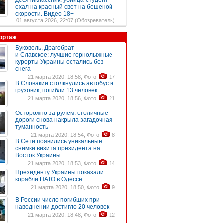
десятиклассник: убийца-студент
ехал на красный свет на бешеной
скорости. Видео 18+
01 августа 2026, 22:07 (
Обозреватель
)
ортаж
Буковель, Драгобрат
и Славское: лучшие горнолыжные
курорты Украины остались без
снега
21 марта 2020, 18:58, Фото
17
В Словакии столкнулись автобус и
грузовик, погибли 13 человек
21 марта 2020, 18:56, Фото
21
Осторожно за рулем: столичные
дороги снова накрыла загадочная
туманность
21 марта 2020, 18:54, Фото
8
В Сети появились уникальные
снимки визита президента на
Восток Украины
21 марта 2020, 18:53, Фото
14
Президенту Украины показали
корабли НАТО в Одессе
21 марта 2020, 18:50, Фото
9
В России число погибших при
наводнении достигло 20 человек
21 марта 2020, 18:48, Фото
12