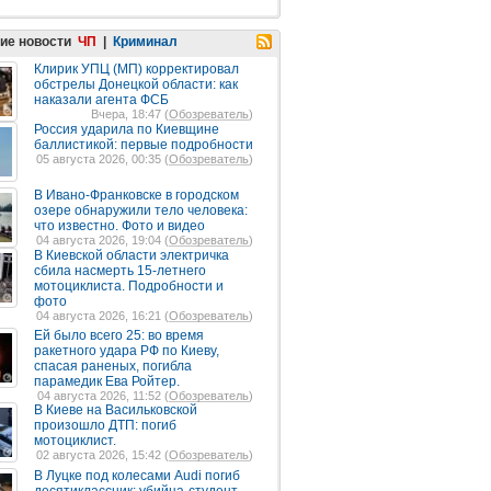
ие новости
ЧП
|
Криминал
Клирик УПЦ (МП) корректировал
обстрелы Донецкой области: как
наказали агента ФСБ
Вчера, 18:47 (
Обозреватель
)
Россия ударила по Киевщине
баллистикой: первые подробности
05 августа 2026, 00:35 (
Обозреватель
)
В Ивано-Франковске в городском
озере обнаружили тело человека:
что известно. Фото и видео
04 августа 2026, 19:04 (
Обозреватель
)
В Киевской области электричка
сбила насмерть 15-летнего
мотоциклиста. Подробности и
фото
04 августа 2026, 16:21 (
Обозреватель
)
Ей было всего 25: во время
ракетного удара РФ по Киеву,
спасая раненых, погибла
парамедик Ева Ройтер.
04 августа 2026, 11:52 (
Обозреватель
)
В Киеве на Васильковской
произошло ДТП: погиб
мотоциклист.
02 августа 2026, 15:42 (
Обозреватель
)
В Луцке под колесами Audi погиб