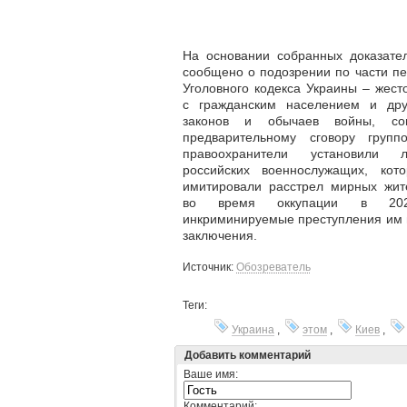
На основании собранных доказател
сообщено о подозрении по части пе
Уголовного кодекса Украины –
жест
с гражданским населением и дру
законов и обычаев войны, со
предварительному сговору груп
правоохранители установили 
российских военнослужащих, ко
имитировали расстрел мирных жи
во время оккупации в 2
инкриминируемые преступления им г
заключения.
Источник:
Обозреватель
Теги:
Украина
,
этом
,
Киев
,
Добавить комментарий
Ваше имя:
Комментарий: