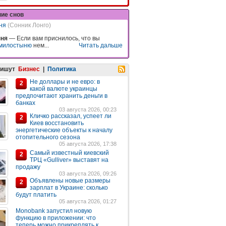
ние снов
ня
(Сонник Лонго)
ня
— Если вам приснилось, что вы
милостыню
нем...
Читать дальше
пишут
Бизнес
|
Политика
Не доллары и не евро: в
2
какой валюте украинцы
предпочитают хранить деньги в
банках
03 августа 2026, 00:23
Кличко рассказал, успеет ли
2
Киев восстановить
энергетические объекты к началу
отопительного сезона
05 августа 2026, 17:38
Самый известный киевский
2
ТРЦ «Gulliver» выставят на
продажу
03 августа 2026, 09:26
Объявлены новые размеры
2
зарплат в Украине: сколько
будут платить
05 августа 2026, 01:27
Monobank запустил новую
функцию в приложении: что
теперь можно прикреплять к