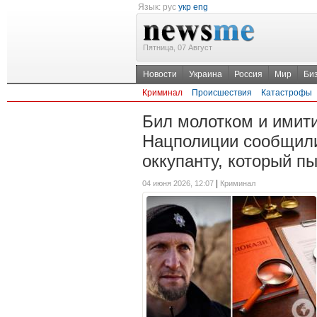
Язык:
рус
укр
eng
Пятница, 07 Август
Новости
Украина
Россия
Мир
Би
Криминал
Происшествия
Катастрофы
Бил молотком и имити
Нацполиции сообщили
оккупанту, который п
|
04 июня 2026, 12:07
Криминал