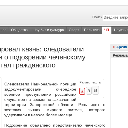
Поиск
знес
Общество
Шоу-биз и культура
Спорт
Политика
ЧП
Наука и
ровал казнь: следователи
Архив 
 о подозрении чеченскому
Реклама
ытал гражданского
Размер текста:
Следователи Национальной полиции
задокументировали очередное
военное преступление российских
оккупантов на временно захваченной
территории Запорожской области.
Речь идет о
жестоких пытках мирного жителя, которого
удерживали в неволе более месяца.
Подозрение объявлено представителю чеченского