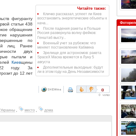
Читайте также:
Кличко рассказал, успеет ли Киев
ьств фигуранту
восстановить энергетические объекты к
Фотореп
нача...
рвой статьи 438
После падения ракеты в Польше
окое обращение
Россия развернула волну фейков:
гие нарушения
Генштаб высту...
вершенные по
Военный учет за рубежом: что
пой лиц.
Ранее
меняет постановление Кабмина
личности двух
Зрелище для астрономов: ракета
торые
пытали и
SpaceX Маска врежется в Луну 5
телей
Киев
щины
августа
022 году.
За
Дополнительные выходные: будут
ли в этом году на День Независимости
розит до 12 лет
0
0
Украины
,
место
,
дома