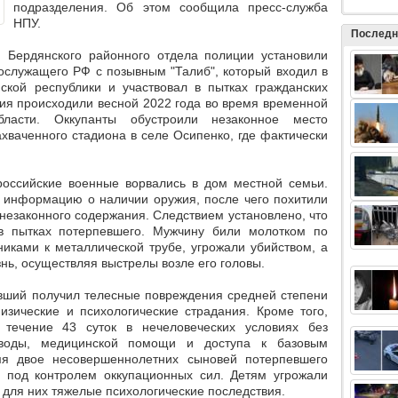
подразделения. Об этом сообщила пресс-служба
НПУ.
Последн
 Бердянского районного отдела полиции установили
нослужащего РФ с позывным "Талиб", который
входил в
кой республики и участвовал в пытках гражданских
ия происходили весной 2022 года во время временной
ласти
. Оккупанты обустроили незаконное место
хваченного стадиона в селе Осипенко, где фактически
оссийские военные ворвались в дом местной семьи.
и информацию о наличии оружия, после чего похитили
 незаконного содержания.
Следствием установлено, что
в пытках потерпевшего. Мужчину били молотком по
никами к металлической трубе, угрожали убийством, а
нь, осуществляя выстрелы возле его головы.
евший получил телесные повреждения средней степени
изические и психологические страдания.
Кроме того,
 течение 43 суток в нечеловеческих условиях без
 воды, медицинской помощи и доступа к базовым
я двое несовершеннолетних сыновей потерпевшего
и под контролем оккупационных сил. Детям угрожали
 для них тяжелые психологические последствия.