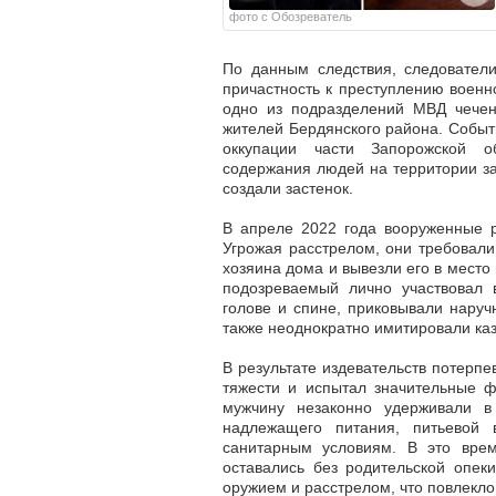
фото с Обозреватель
По данным следствия, следователи
причастность к преступлению воен
одно из подразделений МВД чеченс
жителей Бердянского района.
Событ
оккупации части Запорожской об
содержания людей на территории за
создали застенок.
В апреле 2022 года вооруженные р
Угрожая расстрелом, они требовал
хозяина дома и вывезли его в место
подозреваемый лично участвовал 
голове и спине, приковывали наруч
также неоднократно имитировали каз
В результате издевательств потерп
тяжести и испытал значительные ф
мужчину незаконно удерживали в
надлежащего питания, питьевой
санитарным условиям.
В это врем
оставались без родительской опек
оружием и расстрелом, что повлекло