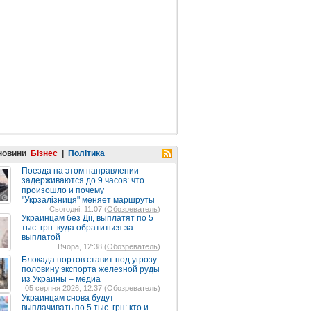
 новини
Бізнес
|
Політика
Поезда на этом направлении
задерживаются до 9 часов: что
произошло и почему
"Укрзалізниця" меняет маршруты
Сьогодні, 11:07 (
Обозреватель
)
Украинцам без Дії, выплатят по 5
тыс. грн: куда обратиться за
выплатой
Вчора, 12:38 (
Обозреватель
)
Блокада портов ставит под угрозу
половину экспорта железной руды
из Украины – медиа
05 серпня 2026, 12:37 (
Обозреватель
)
Украинцам снова будут
выплачивать по 5 тыс. грн: кто и