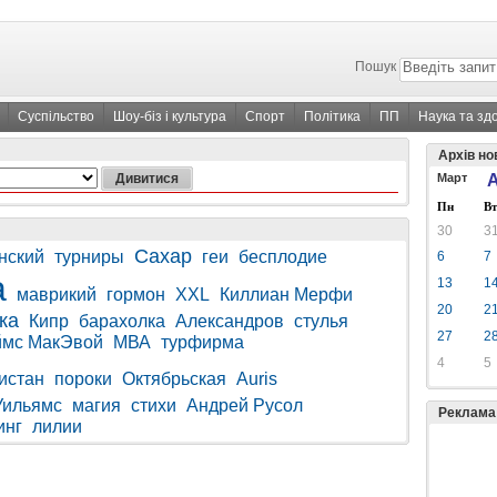
Пошук
Суспільство
Шоу-біз і культура
Спорт
Політика
ПП
Наука та зд
Архів но
Март
А
Пн
Вт
30
3
Сахар
нский
турниры
геи
бесплодие
6
7
а
13
1
маврикий
гормон
XXL
Киллиан Мерфи
20
2
ка
Кипр
барахолка
Александров
стулья
27
2
мс МакЭвой
МВА
турфирма
4
5
истан
пороки
Октябрьская
Auris
Уильямс
магия
стихи
Андрей Русол
Реклама
инг
лилии