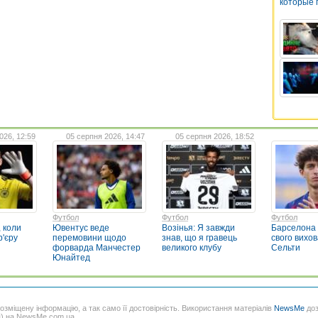
которые 
026, 12:59
05 серпня 2026, 14:47
05 серпня 2026, 18:52
Футбол
Футбол
Футбол
 коли
Ювентус веде
Возінья: Я завжди
Барселона
р'єру
перемовини щодо
знав, що я гравець
свого вихо
форварда Манчестер
великого клубу
Сельти
Юнайтед
розміщену інформацію, а так само її достовірність. Використання матеріалів
NewsMe
доз
я) на NewsMe.com.ua.