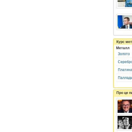
Курс ме
Металл
Золото
Серебр
Платин
Паллад
Про це 