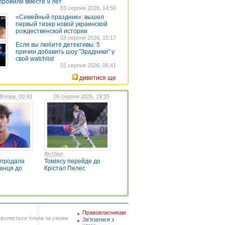
прожили вместе 9 лет
03 серпня 2026, 14:50
«Семейный праздник»: вышел
первый тизер новой украинской
рождественской истории
03 серпня 2026, 15:17
Если вы любите детективы: 5
причин добавить шоу "Зрадники" у
свой watchlist
01 серпня 2026, 06:41
дивитися ще
Вчора, 00:43
05 серпня 2026, 19:25
Футбол
 продала
Томіясу перейде до
ванця до
Крістал Пелес
Правовласникам
воляється тільки за умови
Зв'язатися з