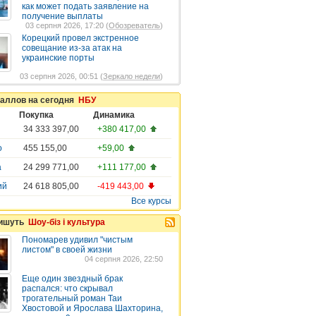
как может подать заявление на
получение выплаты
03 серпня 2026, 17:20 (
Обозреватель
)
Корецкий провел экстренное
совещание из-за атак на
украинские порты
03 серпня 2026, 00:51 (
Зеркало недели
)
таллов на сегодня
НБУ
Покупка
Динамика
34 333 397,00
+380 417,00
о
455 155,00
+59,00
а
24 299 771,00
+111 177,00
ий
24 618 805,00
-419 443,00
Все курсы
пишуть
Шоу-біз і культура
Пономарев удивил "чистым
листом" в своей жизни
04 серпня 2026, 22:50
Еще один звездный брак
распался: что скрывал
трогательный роман Таи
Хвостовой и Ярослава Шахторина,