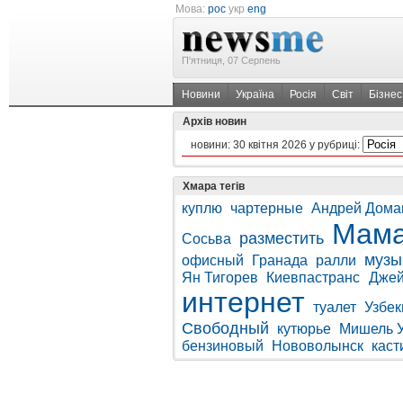
Мова:
рос
укр
eng
П'ятниця, 07 Серпень
Новини
Україна
Росія
Світ
Бізнес
Архів новин
новини:
30 квітня 2026
у рубриці:
Хмара тегів
куплю
чартерные
Андрей Дома
Мам
разместить
Сосьва
музы
офисный
Гранада
ралли
Ян Тигорев
Киевпастранс
Джей
интернет
туалет
Узбек
Свободный
кутюрье
Мишель 
бензиновый
Нововолынск
каст