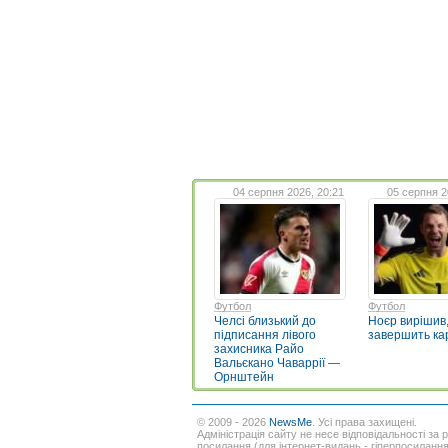
04 серпня 2026, 20:21
05 серпня 2
Футбол
Футбол
Челсі близький до
Ноєр вирішив,
підписання лівого
завершить ка
захисника Райо
Вальєкано Чаваррії —
Орнштейн
© 2009 - 2026
NewsMe
. Усі права захищені.
Адміністрація сайту не несе відповідальності за 
посилання (для інтернет-видань - гіперпосиланн