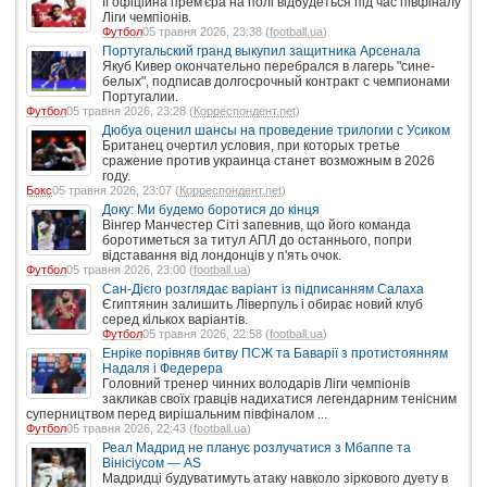
Її офіційна прем'єра на полі відбудеться під час півфіналу
Ліги чемпіонів.
Футбол
05 травня 2026, 23:38 (
football.ua
)
Португальский гранд выкупил защитника Арсенала
Якуб Кивер окончательно перебрался в лагерь "сине-
белых", подписав долгосрочный контракт с чемпионами
Португалии.
Футбол
05 травня 2026, 23:28 (
Корреспондент.net
)
Дюбуа оценил шансы на проведение трилогии с Усиком
Британец очертил условия, при которых третье
сражение против украинца станет возможным в 2026
году.
Бокс
05 травня 2026, 23:07 (
Корреспондент.net
)
Доку: Ми будемо боротися до кінця
Вінгер Манчестер Сіті запевнив, що його команда
боротиметься за титул АПЛ до останнього, попри
відставання від лондонців у п'ять очок.
Футбол
05 травня 2026, 23:00 (
football.ua
)
Сан-Дієго розглядає варіант із підписанням Салаха
Єгиптянин залишить Ліверпуль і обирає новий клуб
серед кількох варіантів.
Футбол
05 травня 2026, 22:58 (
football.ua
)
Енріке порівняв битву ПСЖ та Баварії з протистоянням
Надаля і Федерера
Головний тренер чинних володарів Ліги чемпіонів
закликав своїх гравців надихатися легендарним тенісним
суперництвом перед вирішальним півфіналом ...
Футбол
05 травня 2026, 22:43 (
football.ua
)
Реал Мадрид не планує розлучатися з Мбаппе та
Вінісіусом — AS
Мадридці будуватимуть атаку навколо зіркового дуету в