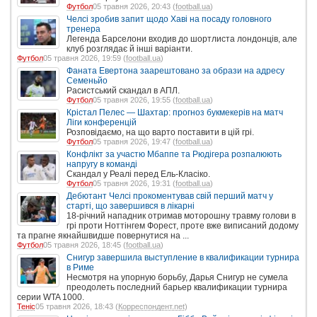
Футбол
05 травня 2026, 20:43 (
football.ua
)
Челсі зробив запит щодо Хаві на посаду головного
тренера
Легенда Барселони входив до шортлиста лондонців, але
клуб розглядає й інші варіанти.
Футбол
05 травня 2026, 19:59 (
football.ua
)
Фаната Евертона заарештовано за образи на адресу
Семеньйо
Расистський скандал в АПЛ.
Футбол
05 травня 2026, 19:55 (
football.ua
)
Крістал Пелес — Шахтар: прогноз букмекерів на матч
Ліги конференцій
Розповідаємо, на що варто поставити в цій грі.
Футбол
05 травня 2026, 19:47 (
football.ua
)
Конфлікт за участю Мбаппе та Рюдігера розпалюють
напругу в команді
Скандал у Реалі перед Ель-Класіко.
Футбол
05 травня 2026, 19:31 (
football.ua
)
Дебютант Челсі прокоментував свій перший матч у
старті, що завершився в лікарні
18-річний нападник отримав моторошну травму голови в
грі проти Ноттінгем Форест, проте вже виписаний додому
та прагне якнайшвидше повернутися на ...
Футбол
05 травня 2026, 18:45 (
football.ua
)
Снигур завершила выступление в квалификации турнира
в Риме
Несмотря на упорную борьбу, Дарья Снигур не сумела
преодолеть последний барьер квалификации турнира
серии WTA 1000.
Теніс
05 травня 2026, 18:43 (
Корреспондент.net
)