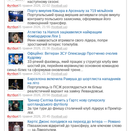
наступному сезоні.
Футбол
05 травня 2026, 22:02 (
football.ua
)
Порту викупив Ківьора в Арсеналу за ?19 мільйонів
Португальський гранд вирішив активувати опцію викупу
контракту польського захисника, оформивши його
повноцінний трансфер.
Футбол
05 травня 2026, 21:55 (
football.ua
)
Атлетіко та Наполі зацікавилися найкращим
бомбардиром Ліги 1
Ренн намагається втримати свого лідера, попри
зростаючий інтерес топклубів.
Футбол
05 травня 2026, 21:36 (
football.ua
)
Офіційно: Ветеран ЗСУ Олександр Протченко очолив
Кудрівку
33-річний фахівець, який працює у структурі клубу вже
шостий рік, перейняв керівництво основною командою
синьо-білих та сформував оновлений трене...
Футбол
05 травня 2026, 21:34 (
football.ua
)
Барселона включила Рамуша до шортлиста нападників
на літо
Португалець із ПСЖ розглядається як більш
реалістичний варіант на заміну Левандовські.
Футбол
05 травня 2026, 20:56 (
football.ua
)
Тренер Селтіка бачить у Гартс нову суперсилу
шотландського футболу
За три тури до фінішу столичний клуб лідирує в Прем'єр-
лізі.
Футбол
05 травня 2026, 20:45 (
football.ua
)
Кертіс Джонс погодився на перехід до Інтера — Романо
Півзахисник відкритий до трансферу, але ключове слово
— за Ліверпулем.