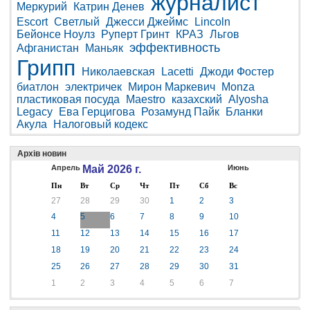
журналист
Меркурий
Катрин Денев
Escort
Светлый
Джесси Джеймс
Lincoln
Бейонсе Ноулз
Руперт Гринт
КРАЗ
Льгов
эффективность
Афганистан
Маньяк
Грипп
Николаевская
Lacetti
Джоди Фостер
биатлон
электричек
Мирон Маркевич
Monza
пластиковая посуда
Maestro
казахский
Alyosha
Legacy
Ева Герцигова
Розамунд Пайк
Бланки
Акула
Налоговый кодекс
Архів новин
Апрель
Май 2026 г.
Июнь
Пн
Вт
Ср
Чт
Пт
Сб
Вс
27
28
29
30
1
2
3
4
5
6
7
8
9
10
11
12
13
14
15
16
17
18
19
20
21
22
23
24
25
26
27
28
29
30
31
1
2
3
4
5
6
7