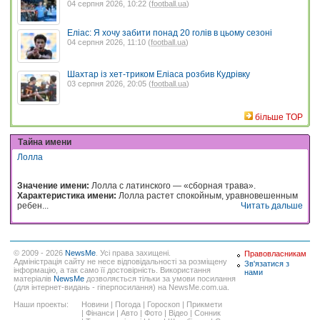
04 серпня 2026, 10:22 (
football.ua
)
Еліас: Я хочу забити понад 20 голів в цьому сезоні
04 серпня 2026, 11:10 (
football.ua
)
Шахтар із хет-триком Еліаса розбив Кудрівку
03 серпня 2026, 20:05 (
football.ua
)
більше TOP
Тайна имени
Лолла
Значение имени:
Лолла с латинского — «сборная трава».
Характеристика имени:
Лолла растет спокойным, уравновешенным
ребен...
Читать дальше
© 2009 - 2026
NewsMe
. Усі права захищені.
Правовласникам
Адміністрація сайту не несе відповідальності за розміщену
Зв'язатися з
інформацію, а так само її достовірність. Використання
нами
матеріалів
NewsMe
дозволяється тільки за умови посилання
(для інтернет-видань - гіперпосилання) на NewsMe.com.ua.
Наши проекты:
Новини
|
Погода
|
Гороскоп
|
Прикмети
|
Фінанси
|
Авто
|
Фото
|
Відео
|
Сонник