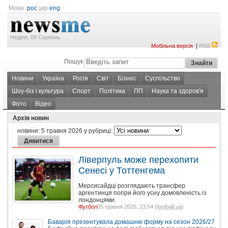
Мова:
рос
укр
eng
Неділя, 09 Серпень
|
Мобільна версія
RSS
Пошук
Новини
Україна
Росія
Світ
Бізнес
Суспільство
Шоу-біз і культура
Спорт
Політика
ПП
Наука та здоров'я
Фото
Відео
Архів новин
новини:
5 травня 2026
у рубриці:
Ліверпуль може перехопити
Сенесі у Тоттенгема
Мерсисайдці розглядають трансфер
аргентинця попри його усну домовленість із
лондонцями.
Футбол
05 травня 2026, 23:54 (
football.ua
)
Баварія презентувала домашню форму на сезон 2026/27