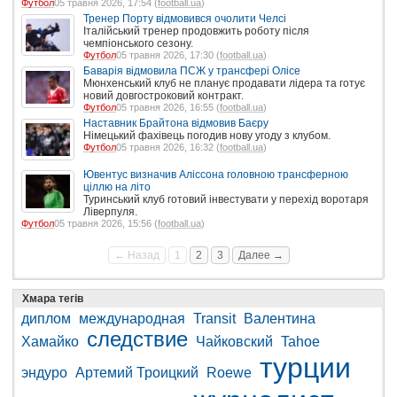
Футбол
05 травня 2026, 17:54 (
football.ua
)
Тренер Порту відмовився очолити Челсі
Італійський тренер продовжить роботу після
чемпіонського сезону.
Футбол
05 травня 2026, 17:30 (
football.ua
)
Баварія відмовила ПСЖ у трансфері Олісе
Мюнхенський клуб не планує продавати лідера та готує
новий довгостроковий контракт.
Футбол
05 травня 2026, 16:55 (
football.ua
)
Наставник Брайтона відмовив Баєру
Німецький фахівець погодив нову угоду з клубом.
Футбол
05 травня 2026, 16:32 (
football.ua
)
Ювентус визначив Аліссона головною трансферною
ціллю на літо
Туринський клуб готовий інвестувати у перехід воротаря
Ліверпуля.
Футбол
05 травня 2026, 15:56 (
football.ua
)
← Назад
1
2
3
Далее →
Хмара тегів
диплом
международная
Transit
Валентина
следствие
Хамайко
Чайковский
Tahoe
турции
эндуро
Артемий Троицкий
Roewe