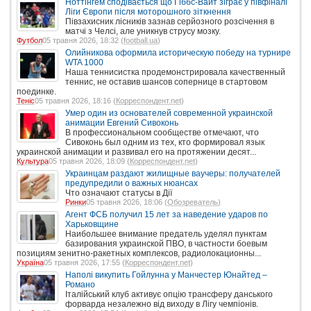
Ноттінгем сподівається що Гіббс-Вайт зіграє у півфіналі
Ліги Європи після моторошного зіткнення
Півзахисник лісників зазнав серйозного розсічення в
матчі з Челсі, але уникнув струсу мозку.
Футбол
05 травня 2026, 18:32 (
football.ua
)
Олийникова оформила историческую победу на турнире
WTA 1000
Наша теннисистка продемонстрировала качественный
теннис, не оставив шансов сопернице в стартовом
поединке.
Теніс
05 травня 2026, 18:16 (
Корреспондент.net
)
Умер один из основателей современной украинской
анимации Евгений Сивоконь
В профессиональном сообществе отмечают, что
Сивоконь был одним из тех, кто формировал язык
украинской анимации и развивал его на протяжении десят...
Культура
05 травня 2026, 18:09 (
Корреспондент.net
)
Украинцам раздают жилищные ваучеры: получателей
предупредили о важных нюансах
Что означают статусы в Дії
Ринки
05 травня 2026, 18:06 (
Обозреватель
)
Агент ФСБ получил 15 лет за наведение ударов по
Харьковщине
Наибольшее внимание предатель уделял пунктам
базирования украинской ПВО, в частности боевым
позициям зенитно-ракетных комплексов, радиолокационны...
Україна
05 травня 2026, 17:55 (
Корреспондент.net
)
Наполі викупить Гойлунна у Манчестер Юнайтед –
Романо
Італійський клуб активує опцію трансферу данського
форварда незалежно від виходу в Лігу чемпіонів.