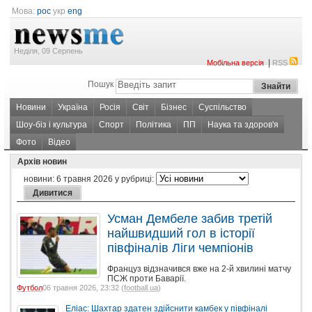
Мова:
рос
укр
eng
Неділя, 09 Серпень
|
Мобільна версія
RSS
Пошук
Новини
Україна
Росія
Світ
Бізнес
Суспільство
Шоу-біз і культура
Спорт
Політика
ПП
Наука та здоров'я
Фото
Відео
Архів новин
новини:
6 травня 2026
у рубриці:
Усман Дембеле забив третій
найшвидший гол в історії
півфіналів Ліги чемпіонів
Француз відзначився вже на 2-й хвилині матчу
ПСЖ проти Баварії.
Футбол
06 травня 2026, 23:32 (
football.ua
)
Еліас: Шахтар здатен здійснити камбек у півфіналі