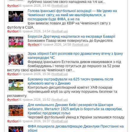
публічно захистив свого нападника на тлі шк...
Футбол
06 травня 2026, 14:46 (
football.ua
)
Голова Іранської футбольної асоціації — Ми їдемо на
Чемпіонат світу, на який ми кваліфікувалися, а
господарем буде ФІФА, а не па
Іран вимагає поваги до КВІР на Чемпіонаті світу з
футболу в США.
Футбол
06 травня 2026, 14:54 (
football.ua
)
Боруссія Дортмунд націлилася на ексгравця Баварії
Бенжамен Павар може повернутись до Бундесліги.
Футбол
06 травня 2026, 14:58 (
football.ua
)
Зірка збірної Гаїті розповів про драматичну втечу з Ірану
напередодні ЧС
Форвард іранського Естеглала дивом евакуювався з-під
бомбардувань і тепер готується до першого за 52 роки
виступу своєї країни на Чемпіонаті світ...
Футбол
06 травня 2026, 15:36 (
football.ua
)
Буковину оштрафували на 625 тисяч гривень після
кубкового матчу з Динамо
Контрольно-дисциплінарний комітет УАФ покарав
чернівецький клуб за цілу низку порушень безпеки та
регламенту.
Футбол
06 травня 2026, 15:52 (
football.ua
)
Для нинішнього Динамо Київ і резервістів Шахтаря
забагато, Металіст 1925 вибув із боротьби за єврокубки,
Кривбас продовжує гольо
Черговий футбольний уїкенд в України залишився позаду.
Футбол
06 травня 2026, 16:37 (
football.ua
)
ФІФА поширила дискваліфікацію Джанлуки Престіанні на
збірні