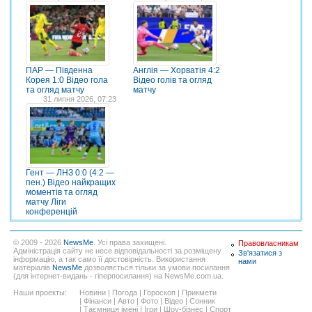
ПАР — Південна
Англія — Хорватія 4:2
Корея 1:0 Відео гола
Відео голів та огляд
та огляд матчу
матчу
31 липня 2026, 07:23
Гент — ЛНЗ 0:0 (4:2 —
пен.) Відео найкращих
моментів та огляд
матчу Ліги
конференцій
© 2009 - 2026
NewsMe
. Усі права захищені.
Правовласникам
Адміністрація сайту не несе відповідальності за розміщену
Зв'язатися з
інформацію, а так само її достовірність. Використання
нами
матеріалів
NewsMe
дозволяється тільки за умови посилання
(для інтернет-видань - гіперпосилання) на NewsMe.com.ua.
Наши проекты:
Новини
|
Погода
|
Гороскоп
|
Прикмети
|
Фінанси
|
Авто
|
Фото
|
Відео
|
Сонник
|
Таємниця імені
|
Ігри
|
Шоу-бізнес
|
Спорт