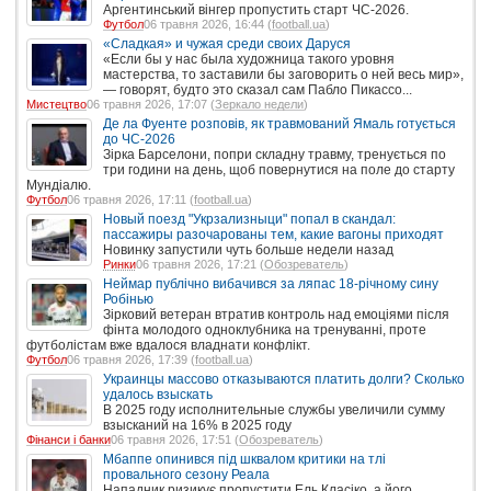
Аргентинський вінгер пропустить старт ЧС-2026.
Футбол
06 травня 2026, 16:44 (
football.ua
)
«Сладкая» и чужая среди своих Даруся
«Если бы у нас была художница такого уровня
мастерства, то заставили бы заговорить о ней весь мир»,
— говорят, будто это сказал сам Пабло Пикассо...
Мистецтво
06 травня 2026, 17:07 (
Зеркало недели
)
Де ла Фуенте розповів, як травмований Ямаль готується
до ЧС-2026
Зірка Барселони, попри складну травму, тренується по
три години на день, щоб повернутися на поле до старту
Мундіалю.
Футбол
06 травня 2026, 17:11 (
football.ua
)
Новый поезд "Укрзализныци" попал в скандал:
пассажиры разочарованы тем, какие вагоны приходят
Новинку запустили чуть больше недели назад
Ринки
06 травня 2026, 17:21 (
Обозреватель
)
Неймар публічно вибачився за ляпас 18-річному сину
Робінью
Зірковий ветеран втратив контроль над емоціями після
фінта молодого одноклубника на тренуванні, проте
футболістам вже вдалося владнати конфлікт.
Футбол
06 травня 2026, 17:39 (
football.ua
)
Украинцы массово отказываются платить долги? Сколько
удалось взыскать
В 2025 году исполнительные службы увеличили сумму
взысканий на 16% в 2025 году
Фінанси і банки
06 травня 2026, 17:51 (
Обозреватель
)
Мбаппе опинився під шквалом критики на тлі
провального сезону Реала
Нападник ризикує пропустити Ель Класіко, а його