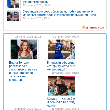
украинские порты
03 серпня 2026, 00:51
Украинцев массово обманывают объявлениями о
дешевых автомобилях: как распознать мошенников
02 серпня 2026, 15:58
дивитися ще
15 липня 2026, 22:28
31 липня 2026, 07:46
Елена Тополя
Біленький оформив
рассказала о
хет-трик у матчі Ліги
заказчиках слива ее
конференцій
интимного видео и
19 червня 2026, 05:36
затягивании
следствия
Канада — Катар 6:0
Відео голів та огляд
матчу
25 червня 2026, 07:34
18 червня 2026, 02:24