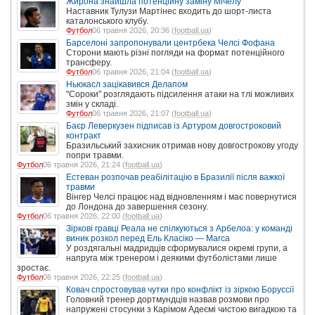
Жирона знайшла потенційну заміну Мічелу
Наставник Тулузи Мартінес входить до шорт-листа
каталонського клубу.
Футбол
06 травня 2026, 20:36 (
football.ua
)
Барселоні запропонували центрбека Челсі Фофана
Сторони мають різні погляди на формат потенційного
трансферу.
Футбол
06 травня 2026, 21:04 (
football.ua
)
Ньюкасл зацікавився Делапом
"Сороки" розглядають підсилення атаки на тлі можливих
змін у складі.
Футбол
06 травня 2026, 21:07 (
football.ua
)
Баєр Леверкузен підписав із Артуром довгостроковий
контракт
Бразильський захисник отримав нову довгострокову угоду
попри травми.
Футбол
06 травня 2026, 21:24 (
football.ua
)
Естеван розпочав реабілітацію в Бразилії після важкої
травми
Вінгер Челсі працює над відновленням і має повернутися
до Лондона до завершення сезону.
Футбол
06 травня 2026, 22:00 (
football.ua
)
Зіркові гравці Реала не спілкуються з Арбелоа: у команді
виник розкол перед Ель Класіко — Marca
У роздягальні мадридців сформувалися окремі групи, а
напруга між тренером і деякими футболістами лише
зростає.
Футбол
06 травня 2026, 22:25 (
football.ua
)
Ковач спростовував чутки про конфлікт із зіркою Боруссії
Головний тренер дортмундців назвав розмови про
напружені стосунки з Карімом Адеємі чистою вигадкою та