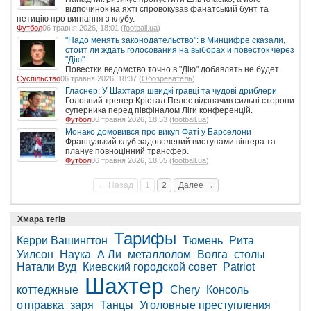
відпочинок на яхті спровокував фанатський бунт та
петицію про вигнання з клубу.
Футбол
06 травня 2026, 18:01 (
football.ua
)
"Надо менять законодательство": в Минцифре сказали,
стоит ли ждать голосования на выборах и повесток через
"Дію"
Повестки ведомство точно в "Дію" добавлять не будет
Суспільство
06 травня 2026, 18:37 (
Обозреватель
)
Гласнер: У Шахтаря швидкі гравці та чудові дриблери
Головний тренер Крістал Пелес відзначив сильні сторони
суперника перед півфіналом Ліги конференцій.
Футбол
06 травня 2026, 18:53 (
football.ua
)
Монако домовився про викуп Фаті у Барселони
Французький клуб задоволений виступами вінгера та
планує повноцінний трансфер.
Футбол
06 травня 2026, 18:55 (
football.ua
)
← Назад
1
2
Далее →
Хмара тегів
Тарифы
Керри Вашингтон
Тюмень
Рита
Уилсон
Наука
А Ли
металлолом
Волга
столы
Натали Вуд
Киевский городской совет
Patriot
Шахтер
коттеджные
Chery
Консоль
отправка
заря
Танцы
Уголовные преступления