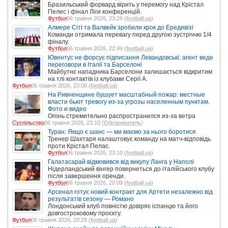
Бразильський форвард вірить у перемогу над Крістал
Пелес і фінал Ліги конференцій.
Футбол
06 травня 2026, 23:29 (
football.ua
)
Алмере Сіті та Валвейк зробили крок до Ередивізі
Команди отримала перевагу перед другою зустріччю 1/4
фіналу.
Футбол
06 травня 2026, 22:49 (
football.ua
)
Ювентус не форсує підписання Левандовські: агент веде
переговори в Італії та Барселоні
Майбутнє нападника Барселони залишається відкритим
на тлі контактів із клубами Серії A.
Футбол
06 травня 2026, 23:00 (
football.ua
)
На Ривненщине бушует масштабный пожар: местные
власти бьют тревогу из-за угрозы населенным пунктам.
Фото и видео
Огонь стремительно распространился из-за ветра
Суспільство
06 травня 2026, 23:10 (
Обозреватель
)
Туран: Якщо є шанс — ми маємо за нього боротися
Тренер Шахтаря налаштовує команду на матч-відповідь
проти Крістал Пелас.
Футбол
06 травня 2026, 23:10 (
football.ua
)
Галатасарай відмовився від викупу Ланга у Наполі
Нідерландський вінгер повернеться до італійського клубу
після завершення оренди.
Футбол
06 травня 2026, 20:09 (
football.ua
)
Арсенал готує новий контракт для Артети незалежно від
результатів сезону — Романо
Лондонський клуб повністю довіряє іспанцю та його
довгостроковому проєкту.
Футбол
06 травня 2026, 20:28 (
football.ua
)