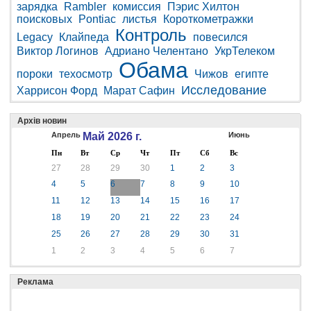
зарядка
Rambler
комиссия
Пэрис Хилтон
поисковых
Pontiac
листья
Короткометражки
Контроль
Legacy
Клайпеда
повесился
Виктор Логинов
Адриано Челентано
УкрТелеком
Обама
пороки
техосмотр
Чижов
египте
Исследование
Харрисон Форд
Марат Сафин
Архів новин
Апрель
Май 2026 г.
Июнь
Пн
Вт
Ср
Чт
Пт
Сб
Вс
27
28
29
30
1
2
3
4
5
6
7
8
9
10
11
12
13
14
15
16
17
18
19
20
21
22
23
24
25
26
27
28
29
30
31
1
2
3
4
5
6
7
Реклама