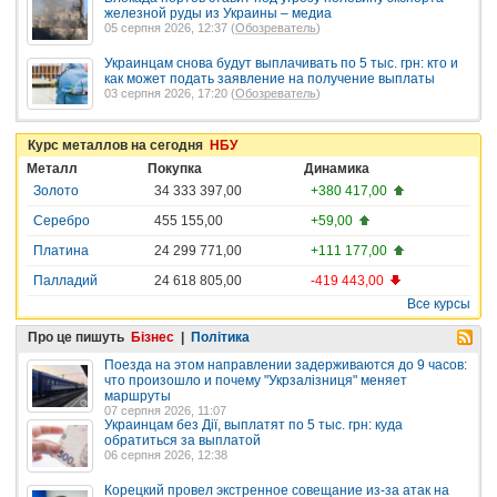
железной руды из Украины – медиа
05 серпня 2026, 12:37 (
Обозреватель
)
Украинцам снова будут выплачивать по 5 тыс. грн: кто и
как может подать заявление на получение выплаты
03 серпня 2026, 17:20 (
Обозреватель
)
Курс металлов на сегодня
НБУ
Металл
Покупка
Динамика
Золото
34 333 397,00
+380 417,00
Серебро
455 155,00
+59,00
Платина
24 299 771,00
+111 177,00
Палладий
24 618 805,00
-419 443,00
Все курсы
Про це пишуть
Бізнес
|
Політика
Поезда на этом направлении задерживаются до 9 часов:
что произошло и почему "Укрзалізниця" меняет
маршруты
07 серпня 2026, 11:07
Украинцам без Дії, выплатят по 5 тыс. грн: куда
обратиться за выплатой
06 серпня 2026, 12:38
Корецкий провел экстренное совещание из-за атак на