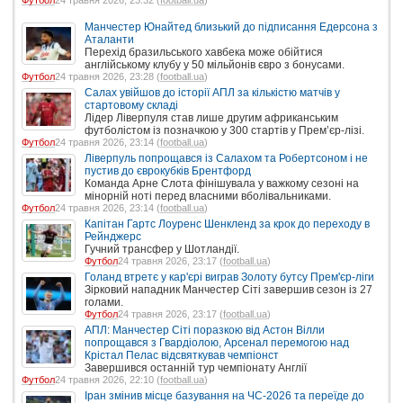
Манчестер Юнайтед близький до підписання Едерсона з
Аталанти
Перехід бразильського хавбека може обійтися
англійському клубу у 50 мільйонів євро з бонусами.
Футбол
24 травня 2026, 23:28 (
football.ua
)
Салах увійшов до історії АПЛ за кількістю матчів у
стартовому складі
Лідер Ліверпуля став лише другим африканським
футболістом із позначкою у 300 стартів у Прем’єр-лізі.
Футбол
24 травня 2026, 23:14 (
football.ua
)
Ліверпуль попрощався із Салахом та Робертсоном і не
пустив до єврокубків Брентфорд
Команда Арне Слота фінішувала у важкому сезоні на
мінорній ноті перед власними вболівальниками.
Футбол
24 травня 2026, 23:14 (
football.ua
)
Капітан Гартс Лоуренс Шенкленд за крок до переходу в
Рейнджерс
Гучний трансфер у Шотландії.
Футбол
24 травня 2026, 23:17 (
football.ua
)
Голанд втретє у кар'єрі виграв Золоту бутсу Прем'єр-ліги
Зірковий нападник Манчестер Сіті завершив сезон із 27
голами.
Футбол
24 травня 2026, 23:17 (
football.ua
)
АПЛ: Манчестер Сіті поразкою від Астон Вілли
попрощався з Гвардіолою, Арсенал перемогою над
Крістал Пелас відсвяткував чемпіонст
Завершився останній тур чемпіонату Англії
Футбол
24 травня 2026, 22:10 (
football.ua
)
Іран змінив місце базування на ЧС-2026 та переїде до