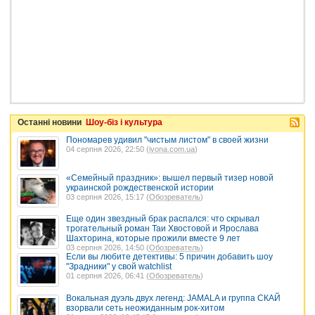
Останні новини
Шоу-біз і культура
Пономарев удивил "чистым листом" в своей жизни
04 серпня 2026, 22:50 (
ivona.com.ua
)
«Семейный праздник»: вышел первый тизер новой
украинской рождественской истории
03 серпня 2026, 15:17 (
Обозреватель
)
Еще один звездный брак распался: что скрывал
трогательный роман Таи Хвостовой и Ярослава
Шахторина, которые прожили вместе 9 лет
03 серпня 2026, 14:50 (
Обозреватель
)
Если вы любите детективы: 5 причин добавить шоу
"Зрадники" у свой watchlist
01 серпня 2026, 06:41 (
Обозреватель
)
Вокальная дуэль двух легенд: JAMALA и группа СКАЙ
взорвали сеть неожиданным рок-хитом