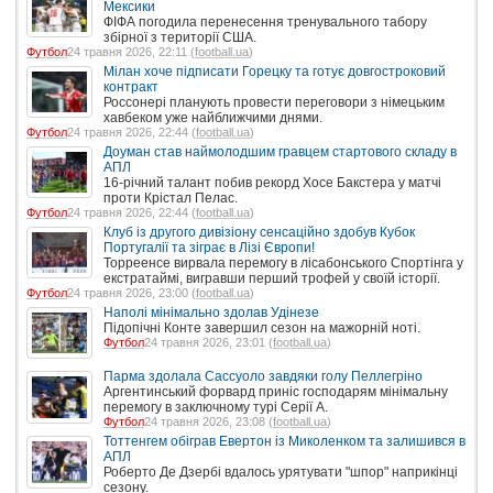
Мексики
ФІФА погодила перенесення тренувального табору
збірної з території США.
Футбол
24 травня 2026, 22:11 (
football.ua
)
Мілан хоче підписати Горецку та готує довгостроковий
контракт
Россонері планують провести переговори з німецьким
хавбеком уже найближчими днями.
Футбол
24 травня 2026, 22:44 (
football.ua
)
Доуман став наймолодшим гравцем стартового складу в
АПЛ
16-річний талант побив рекорд Хосе Бакстера у матчі
проти Крістал Пелас.
Футбол
24 травня 2026, 22:44 (
football.ua
)
Клуб із другого дивізіону сенсаційно здобув Кубок
Португалії та зіграє в Лізі Європи!
Торреенсе вирвала перемогу в лісабонського Спортінга у
екстратаймі, вигравши перший трофей у своїй історії.
Футбол
24 травня 2026, 23:00 (
football.ua
)
Наполі мінімально здолав Удінезе
Підопічні Конте завершил сезон на мажорній ноті.
Футбол
24 травня 2026, 23:01 (
football.ua
)
Парма здолала Сассуоло завдяки голу Пеллегріно
Аргентинський форвард приніс господарям мінімальну
перемогу в заключному турі Серії А.
Футбол
24 травня 2026, 23:08 (
football.ua
)
Тоттенгем обіграв Евертон із Миколенком та залишився в
АПЛ
Роберто Де Дзербі вдалось урятувати "шпор" наприкінці
сезону.