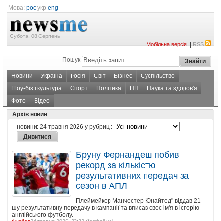
Мова:
рос
укр
eng
Субота, 08 Серпень
|
Мобільна версія
RSS
Пошук
Новини
Україна
Росія
Світ
Бізнес
Суспільство
Шоу-біз і культура
Спорт
Політика
ПП
Наука та здоров'я
Фото
Відео
Архів новин
новини:
24 травня 2026
у рубриці:
Бруну Фернандеш побив
рекорд за кількістю
результативних передач за
сезон в АПЛ
Плеймейкер Манчестер Юнайтед" віддав 21-
шу результативну передачу в кампанії та вписав своє ім'я в історію
англійського футболу.
Футбол
24 травня 2026, 23:32 (
football.ua
)