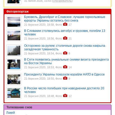
31 липня 2026, 13:43 (
Обозреватель
)
Фоторепортаж
Буковель, Драгобрат и Славское: лучшие горнолыжные
курорты Украины остались без снега
21 березня 2020, 18:58, Фото
17
В Словакии столкнулись автобус и грузовик, погибли 13
человек
21 березня 2020, 18:56, Фото
21
Осторожно за рулем: столичные дороги снова накрыла
загадочная туманность
21 березня 2020, 18:54, Фото
8
В Сети появились уникальные снимки визита президента
на Восток Украины
21 березня 2020, 18:53, Фото
14
Президенту Украины показали корабли НАТО в Одессе
21 березня 2020, 18:50, Фото
9
В России число погибших при наводнении достигло 20
человек
21 березня 2020, 18:48, Фото
12
Толкование снов
Лакей