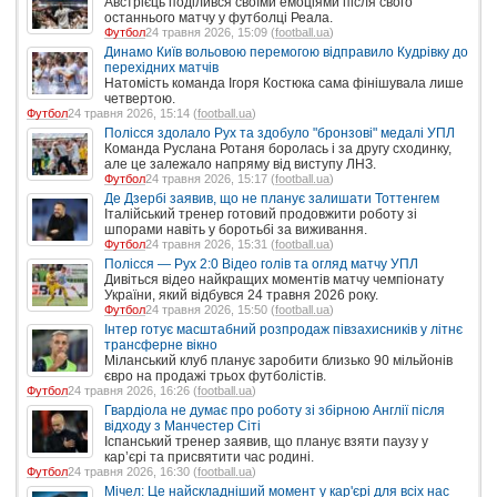
Австрієць поділився своїми емоціями після свого
останнього матчу у футболці Реала.
Футбол
24 травня 2026, 15:09 (
football.ua
)
Динамо Київ вольовою перемогою відправило Кудрівку до
перехідних матчів
Натомість команда Ігоря Костюка сама фінішувала лише
четвертою.
Футбол
24 травня 2026, 15:14 (
football.ua
)
Полісся здолало Рух та здобуло "бронзові" медалі УПЛ
Команда Руслана Ротаня боролась і за другу сходинку,
але це залежало напряму від виступу ЛНЗ.
Футбол
24 травня 2026, 15:17 (
football.ua
)
Де Дзербі заявив, що не планує залишати Тоттенгем
Італійський тренер готовий продовжити роботу зі
шпорами навіть у боротьбі за виживання.
Футбол
24 травня 2026, 15:31 (
football.ua
)
Полісся — Рух 2:0 Відео голів та огляд матчу УПЛ
Дивіться відео найкращих моментів матчу чемпіонату
України, який відбувся 24 травня 2026 року.
Футбол
24 травня 2026, 15:50 (
football.ua
)
Інтер готує масштабний розпродаж півзахисників у літнє
трансферне вікно
Міланський клуб планує заробити близько 90 мільйонів
євро на продажі трьох футболістів.
Футбол
24 травня 2026, 16:26 (
football.ua
)
Гвардіола не думає про роботу зі збірною Англії після
відходу з Манчестер Сіті
Іспанський тренер заявив, що планує взяти паузу у
кар’єрі та присвятити час родині.
Футбол
24 травня 2026, 16:30 (
football.ua
)
Мічел: Це найскладніший момент у кар'єрі для всіх нас