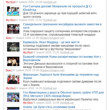
Футбол
24 травня 2026, 23:08 (
football.ua
)
Гол Синчука допоміг Монреалю не програти Ді Сі
Юнайтед
Для 19-річного українця це був перший забитий м'яч
цього сезону.
Футбол
24 травня 2026, 12:41 (
football.ua
)
Скандальное признание инсайдера вызвало ажиотаж в
сети
Усик сокрушил защиту соперника апперкотом справа в
11-й трехминутке, спровоцировав тяжелый нокдаун.
Бокс
24 травня 2026, 12:49 (
Корреспондент.net
)
Карвахаль: Реал Мадрид – це моє життя
Іспанець поділився своїми емоціями після свого
останнього матчу у футболці "вершкових".
Футбол
24 травня 2026, 13:25 (
football.ua
)
Бывший соперник Усика раскритиковал остановку боя с
Верховеном
Энтони Джошуа высказался о спорной остановке боя
между Усиком и Верховеном.
Бокс
24 травня 2026, 13:46 (
Корреспондент.net
)
Фернандес: Карпати були близькими до перемоги над
Зорею
Коуч львівської команди поділився своїми думками після
гри з Зорею.
Футбол
24 травня 2026, 14:20 (
football.ua
)
Гол Микитишина у ворота Оболоні приніс срібло УПЛ для
ЛНЗ, Металіст 1925 обіграв Верес
Відбулися завершальні матчі української Прем'єр-ліги.
Футбол
24 травня 2026, 15:05 (
football.ua
)
Алаба: Це були п'ять особливих років