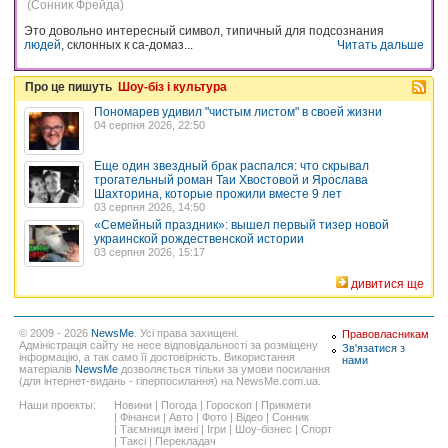
(Сонник Фрейда)
Это довольно интересный символ, типичный для подсознания
людей
, склонных к са-домаз...
Читать дальше
Про це пишуть
Шоу-біз і культура
Пономарев удивил "чистым листом" в своей жизни
04 серпня 2026, 22:50
Еще один звездный брак распался: что скрывал
трогательный роман Таи Хвостовой и Ярослава
Шахторина, которые прожили вместе 9 лет
03 серпня 2026, 14:50
«Семейный праздник»: вышел первый тизер новой
украинской рождественской истории
03 серпня 2026, 15:17
дивитися ще
© 2009 - 2026
NewsMe
. Усі права захищені.
Правовласникам
Адміністрація сайту не несе відповідальності за розміщену
Зв'язатися з
інформацію, а так само її достовірність. Використання
нами
матеріалів
NewsMe
дозволяється тільки за умови посилання
(для інтернет-видань - гіперпосилання) на NewsMe.com.ua.
Наши проекты:
Новини
|
Погода
|
Гороскоп
|
Прикмети
|
Фінанси
|
Авто
|
Фото
|
Відео
|
Сонник
|
Таємниця імені
|
Ігри
|
Шоу-бізнес
|
Спорт
|
Таксі
|
Перекладач