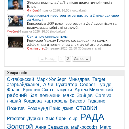
Жирона покинула Ла Лігу після драматичної нічиєї з
Ельче.
Футбол
24 травня 2026, 16:56 (
football.ua
)
Американські інвестори готові викласти 2 мільярди євро
за Наполі
Консорціум UGP веде переговори з Де Лаурентісом та
планує масштабні зміни в клубі.
Футбол
24 травня 2026, 16:58 (
football.ua
)
Секта поклонников тьмы
Режиссер Максим Голенко создал один из самых
эффектных и популярных спектаклей этого сезона
Суспільство
24 травня 2026, 21:50 (
Обозреватель
)
← Назад
1
2
Далее →
Хмара тегів
Октябрьский
Марк Уолберг
Минздрав
Target
азербайджанец
А Ли
бухгалтер
Cooper
Тур де
Франс
Кристин Скотт
закуски
Артем Милевский
рабочий
макс
бал
пельмени
Зайцев
Carnival
лишай
Кордова
картофель
Басков
Гадание
ставки
Позитив
Розамунд Пайк
джип
РАДА
Predator
Дурбан
Хью Лори
сыр
Золотой
Анна Седакова
майкрософт
Metro