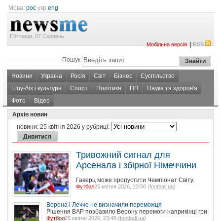
Мова:
рос
укр
eng
П'ятниця, 07 Серпень
|
Мобільна версія
RSS
Пошук
Новини
Україна
Росія
Світ
Бізнес
Суспільство
Шоу-біз і культура
Спорт
Політика
ПП
Наука та здоров'я
Фото
Відео
Архів новин
новини:
25 квітня 2026
у рубриці:
Тривожний сигнал для
Арсенала і збірної Німеччини
Гаверц може пропустити Чемпіонат Світу.
Футбол
25 квітня 2026, 23:50 (
football.ua
)
Верона і Лечче не визначили переможця
Рішення ВАР позбавило Верону перемоги наприкінці гри.
Футбол
25 квітня 2026, 23:48 (
football.ua
)