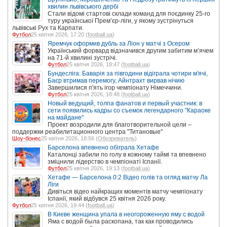
хвилин львівського дербі
Стали відомі стартові склади команд для поєдинку 25-го
туру української Прем’єр-ліги, у якому зустрінуться
львівські Рух та Карпати.
Футбол
25 квітня 2026, 17:20 (
football.ua
)
Яремчук оформив дубль за Ліон у матчі з Осером
Український форвард відзначився другим забитим м’ячем
на 71-й хвилині зустрічі.
Футбол
25 квітня 2026, 18:47 (
football.ua
)
Бундесліга: Баварія за півгодини відіграла чотири м'ячі,
Баєр втримав перемогу, Айнтрахт вирвав нічию
Завершилися п'ять ігор чемпіонату Німеччини.
Футбол
25 квітня 2026, 18:48 (
football.ua
)
Новый ведущий, толпа фанатов и первый участник: в
сети появились кадры со съемок легендарного "Караоке
на майдане"
Проект возродили для благотворительной цели –
поддержки реабилитационного центра "Титановые"
Шоу-бізнес
25 квітня 2026, 18:56 (
Обозреватель
)
Барселона впевнено обіграла Хетафе
Каталонці забили по голу в кожному таймі та впевнено
зміцнили лідерство в чемпіонаті Іспанії.
Футбол
25 квітня 2026, 19:13 (
football.ua
)
Хетафе — Барселона 0:2 Відео голів та огляд матчу Ла
Ліги
Дивіться відео найкращих моментів матчу чемпіонату
Іспанії, який відбувся 25 квітня 2026 року.
Футбол
25 квітня 2026, 19:44 (
football.ua
)
В Киеве женщина упала в неогороженную яму с водой
Яма с водой была раскопана, так как проводились