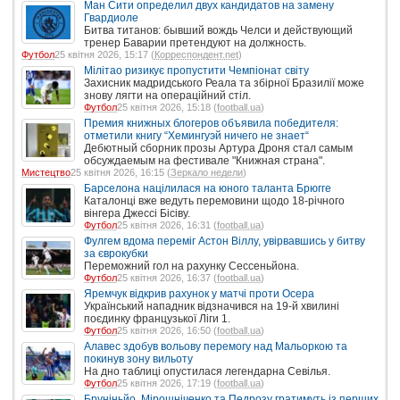
Ман Сити определил двух кандидатов на замену
Гвардиоле
Битва титанов: бывший вождь Челси и действующий
тренер Баварии претендуют на должность.
Футбол
25 квітня 2026, 15:17 (
Корреспондент.net
)
Мілітао ризикує пропустити Чемпіонат світу
Захисник мадридського Реала та збірної Бразилії може
знову лягти на операційний стіл.
Футбол
25 квітня 2026, 15:18 (
football.ua
)
Премия книжных блогеров объявила победителя:
отметили книгу “Хемингуэй ничего не знает“
Дебютный сборник прозы Артура Дроня стал самым
обсуждаемым на фестивале "Книжная страна".
Мистецтво
25 квітня 2026, 16:15 (
Зеркало недели
)
Барселона націлилася на юного таланта Брюгге
Каталонці вже ведуть перемовини щодо 18-річного
вінгера Джессі Бісіву.
Футбол
25 квітня 2026, 16:31 (
football.ua
)
Фулгем вдома переміг Астон Віллу, увірвавшись у битву
за єврокубки
Переможний гол на рахунку Сессеньйона.
Футбол
25 квітня 2026, 16:37 (
football.ua
)
Яремчук відкрив рахунок у матчі проти Осера
Український нападник відзначився на 19-й хвилині
поєдинку французької Ліги 1.
Футбол
25 квітня 2026, 16:50 (
football.ua
)
Алавес здобув вольову перемогу над Мальоркою та
покинув зону вильоту
На дно таблиці опустилася легендарна Севілья.
Футбол
25 квітня 2026, 17:19 (
football.ua
)
Бруніньйо, Мірошніченко та Педрозу гратимуть із перших