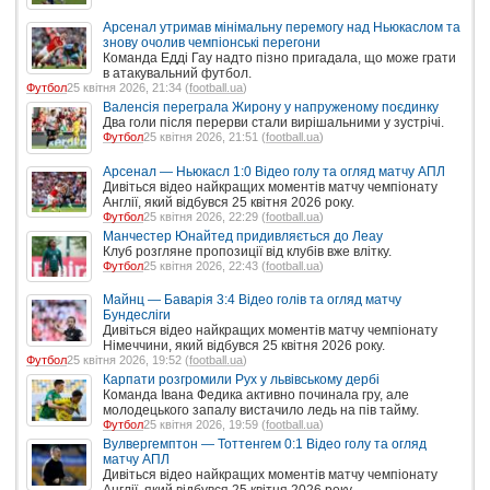
Арсенал утримав мінімальну перемогу над Ньюкаслом та
знову очолив чемпіонські перегони
Команда Едді Гау надто пізно пригадала, що може грати
в атакувальний футбол.
Футбол
25 квітня 2026, 21:34 (
football.ua
)
Валенсія переграла Жирону у напруженому поєдинку
Два голи після перерви стали вирішальними у зустрічі.
Футбол
25 квітня 2026, 21:51 (
football.ua
)
Арсенал — Ньюкасл 1:0 Відео голу та огляд матчу АПЛ
Дивіться відео найкращих моментів матчу чемпіонату
Англії, який відбувся 25 квітня 2026 року.
Футбол
25 квітня 2026, 22:29 (
football.ua
)
Манчестер Юнайтед придивляється до Леау
Клуб розгляне пропозиції від клубів вже влітку.
Футбол
25 квітня 2026, 22:43 (
football.ua
)
Майнц — Баварія 3:4 Відео голів та огляд матчу
Бундесліги
Дивіться відео найкращих моментів матчу чемпіонату
Німеччини, який відбувся 25 квітня 2026 року.
Футбол
25 квітня 2026, 19:52 (
football.ua
)
Карпати розгромили Рух у львівському дербі
Команда Івана Федика активно починала гру, але
молодецького запалу вистачило ледь на пів тайму.
Футбол
25 квітня 2026, 19:59 (
football.ua
)
Вулвергемптон — Тоттенгем 0:1 Відео голу та огляд
матчу АПЛ
Дивіться відео найкращих моментів матчу чемпіонату