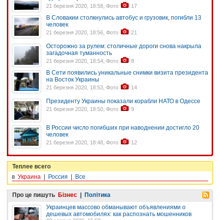
21 березня 2020, 18:58, Фото
17
В Словакии столкнулись автобус и грузовик, погибли 13
человек
21 березня 2020, 18:56, Фото
21
Осторожно за рулем: столичные дороги снова накрыла
загадочная туманность
21 березня 2020, 18:54, Фото
8
В Сети появились уникальные снимки визита президента
на Восток Украины
21 березня 2020, 18:53, Фото
14
Президенту Украины показали корабли НАТО в Одессе
21 березня 2020, 18:50, Фото
9
В России число погибших при наводнении достигло 20
человек
21 березня 2020, 18:48, Фото
12
Теплее всего
в
Украина
|
Россия
|
Все
Про це пишуть
Бізнес
|
Політика
Украинцев массово обманывают объявлениями о
дешевых автомобилях: как распознать мошенников