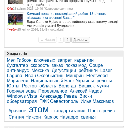
ремонтные работы из-за прорыва трубы холодного
водоснабжения.
Київ
25 квітня 2026, 19:46 (
Корреспондент.net
)
Компані пояснив несподіваний дебют 18-річного
півзахисника в основі Баварії
Бара Сапоко Ндіає вперше вийшов у стартовому складі
мюнхенців у матчі Бундесліги.
Футбол
25 квітня 2026, 19:49 (
football.ua
)
← Назад
1
2
Далее →
Хмара тегів
Мэл Гибсон
ключевых
запрет
карантин
бухгалтер
скорость
заказ
показ мод
Coupe
антивирус
Мексика
Дегустации
рейтинги
Laser
Laguna
Иван Охлобыстин
Минфин
Fleetwood
Мэриленд
Национальный Банк Украины
рельсы
Юрты
Ростов
область
Вологда
Бишкек
чулки
Горячая вода
Перевальное
Алексей Чадов
Windows Vista
Александр Ревва
Виски
обсерватория
ПФК Севастополь
Илья Максимов
этом
брачное
стандартизация
Пресс-релиз
Синтия Никсон
Карлос Наварро
свинья