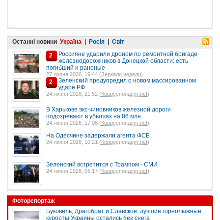
Останні новини
Україна
|
Росія
|
Світ
Россияне ударили дроном по ремонтной бригаде
2
железнодорожников в Донецкой области: есть
погибший и раненые
27 липня 2026, 19:44 (
Зеркало недели
)
Зеленский предупредил о новом массированном
2
ударе РФ
24 липня 2026, 21:52 (
Корреспондент.net
)
В Харькове экс-чиновников железной дороги
подозревают в убытках на 86 млн
24 липня 2026, 17:08 (
Корреспондент.net
)
На Одесчине задержали агента ФСБ
24 липня 2026, 10:21 (
Корреспондент.net
)
Зеленский встретится с Трампом - СМИ
24 липня 2026, 05:17 (
Корреспондент.net
)
Фоторепортаж
Буковель, Драгобрат и Славское: лучшие горнолыжные
курорты Украины остались без снега