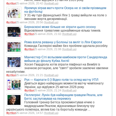
Англії, який відбувся 25 квітня 2026 року.
Футбол
25 квітня 2026, 20:42 (
football.ua
)
Яремчук зіграв матч проти Осера не зі своїм прізвищем
на футболці
У 31-му турі французької Ліги 1 гравці вийшли на поле з
іменами жертв дискримінації.
Футбол
25 квітня 2026, 20:56 (
football.ua
)
Бернасконі може більше не зіграти цього сезону
Відновлення триватиме щонайменше кілька тижнів.
Футбол
25 квітня 2026, 21:02 (
football.ua
)
Рома взяла реванш у Болоньї за виліт із Ліги Європи
Команда Гасперіні майже без проблем здолала рособлу.
Футбол
25 квітня 2026, 21:08 (
football.ua
)
Манчестер Сіті вольовим камбеком проти Сандерленда
вийшов до фіналу Кубка Англії
Хосеп Гвардіола хотів зіграти півфінал на Вемблі із
значною ротацією, але "святі" зробили заключні хвилини
незабутніми.
Футбол
25 квітня 2026, 21:21 (
football.ua
)
Рух — Карпати 0:3 Відео голів та огляд матчу УПЛ
Дивіться відео найкращих моментів матчу чемпіонату
України, що відбувся 25 квітня 2026 року.
Футбол
25 квітня 2026, 21:24 (
football.ua
)
Пеллегріні: Лунін був найкращим гравцем Реала, але
Бетіс заслуговував на перемогу
Головний тренер Бетіса прокоментував нічию з
мадридським Реалом, відзначивши блискучу гру
українського голкіпера, вплив Іско та боротьбу команди ...
Футбол
25 квітня 2026, 14:57 (
football.ua
)