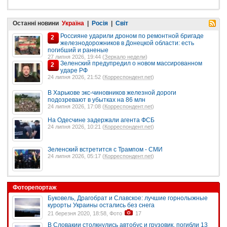
Останні новини
Україна
|
Росія
|
Світ
Россияне ударили дроном по ремонтной бригаде
2
железнодорожников в Донецкой области: есть
погибший и раненые
27 липня 2026, 19:44 (
Зеркало недели
)
Зеленский предупредил о новом массированном
2
ударе РФ
24 липня 2026, 21:52 (
Корреспондент.net
)
В Харькове экс-чиновников железной дороги
подозревают в убытках на 86 млн
24 липня 2026, 17:08 (
Корреспондент.net
)
На Одесчине задержали агента ФСБ
24 липня 2026, 10:21 (
Корреспондент.net
)
Зеленский встретится с Трампом - СМИ
24 липня 2026, 05:17 (
Корреспондент.net
)
Фоторепортаж
Буковель, Драгобрат и Славское: лучшие горнолыжные
курорты Украины остались без снега
21 березня 2020, 18:58, Фото
17
В Словакии столкнулись автобус и грузовик, погибли 13