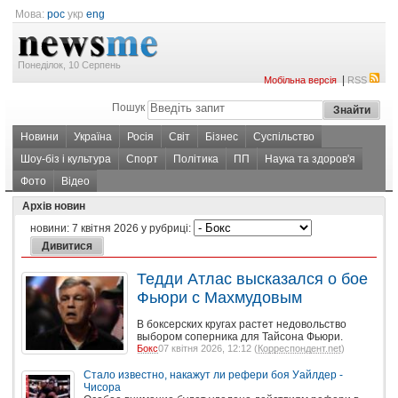
Мова:
рос
укр
eng
Понеділок, 10 Серпень
|
Мобільна версія
RSS
Пошук
Новини
Україна
Росія
Світ
Бізнес
Суспільство
Шоу-біз і культура
Спорт
Політика
ПП
Наука та здоров'я
Фото
Відео
Архів новин
новини:
7 квітня 2026
у рубриці:
Тедди Атлас высказался о бое
Фьюри с Махмудовым
В боксерских кругах растет недовольство
выбором соперника для Тайсона Фьюри.
Бокс
07 квітня 2026, 12:12 (
Корреспондент.net
)
Стало известно, накажут ли рефери боя Уайлдер -
Чисора