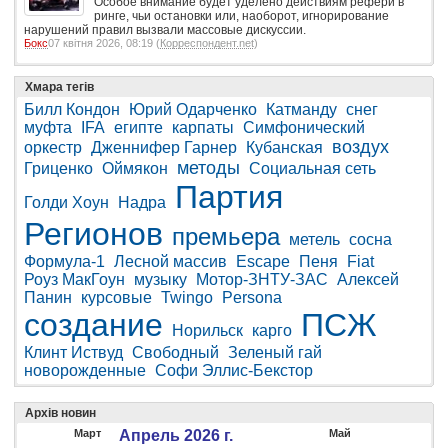
Особое внимание будет уделено действиям рефери в
ринге, чьи остановки или, наоборот, игнорирование
нарушений правил вызвали массовые дискуссии.
Бокс
07 квітня 2026, 08:19 (
Корреспондент.net
)
Хмара тегів
Билл Кондон
Юрий Одарченко
Катманду
снег
муфта
IFA
египте
карпаты
Симфонический
воздух
оркестр
Дженнифер Гарнер
Кубанская
методы
Гриценко
Оймякон
Социальная сеть
Партия
Голди Хоун
Надра
Регионов
премьера
метель
сосна
Формула-1
Лесной массив
Escape
Пеня
Fiat
Роуз МакГоун
музыку
Мотор-ЗНТУ-ЗАС
Алексей
Панин
курсовые
Twingo
Persona
создание
ПСЖ
Норильск
карго
Клинт Иствуд
Свободный
Зеленый гай
новорожденные
Софи Эллис-Бекстор
Архів новин
Март
Апрель 2026 г.
Май