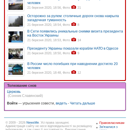
человек
21 березня 2020, 18:56, Фото
21
Осторожно за рулем: столичные дороги снова накрыла
загадочная туманность
21 березня 2020, 18:54, Фото
8
В Сети появились уникальные снимки визита президента
на Восток Украины
21 березня 2020, 18:53, Фото
14
Президенту Украины показали корабли НАТО в Одессе
21 березня 2020, 18:50, Фото
9
В России число погибших при наводнении достигло 20
человек
21 березня 2020, 18:48, Фото
12
Толкование снов
Церковь
(Сонник Славянский)
Войти
— угрызения совести,
видеть
-
Читать дальше
© 2009 - 2026
NewsMe
. Усі права захищені.
Правовласникам
Адміністрація сайту не несе відповідальності за розміщену
Зв'язатися з
інформацію, а так само її достовірність. Використання