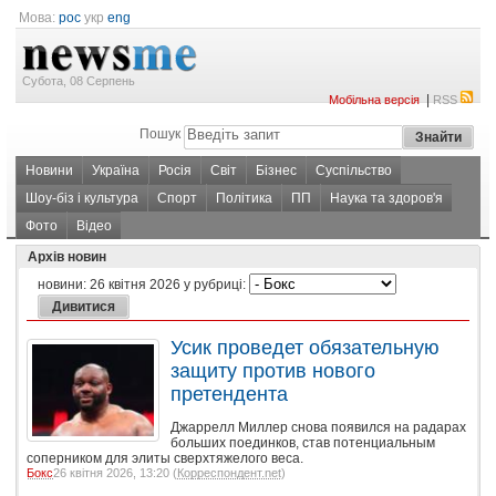
Мова:
рос
укр
eng
Субота, 08 Серпень
|
Мобільна версія
RSS
Пошук
Новини
Україна
Росія
Світ
Бізнес
Суспільство
Шоу-біз і культура
Спорт
Політика
ПП
Наука та здоров'я
Фото
Відео
Архів новин
новини:
26 квітня 2026
у рубриці:
Усик проведет обязательную
защиту против нового
претендента
Джаррелл Миллер снова появился на радарах
больших поединков, став потенциальным
соперником для элиты сверхтяжелого веса.
Бокс
26 квітня 2026, 13:20 (
Корреспондент.net
)