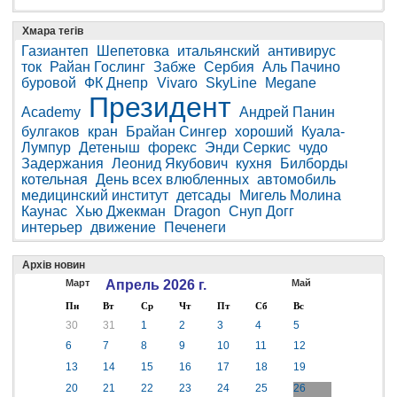
Хмара тегів
Газиантеп
Шепетовка
итальянский
антивирус
ток
Райан Гослинг
Забже
Сербия
Аль Пачино
буровой
ФК Днепр
Vivaro
SkyLine
Megane
Президент
Academy
Андрей Панин
булгаков
кран
Брайан Сингер
хороший
Куала-
Лумпур
Детеныш
форекс
Энди Серкис
чудо
Задержания
Леонид Якубович
кухня
Билборды
котельная
День всех влюбленных
автомобиль
медицинский институт
детсады
Мигель Молина
Каунас
Хью Джекман
Dragon
Снуп Догг
интерьер
движение
Печенеги
Архів новин
Март
Апрель 2026 г.
Май
Пн
Вт
Ср
Чт
Пт
Сб
Вс
30
31
1
2
3
4
5
6
7
8
9
10
11
12
13
14
15
16
17
18
19
20
21
22
23
24
25
26