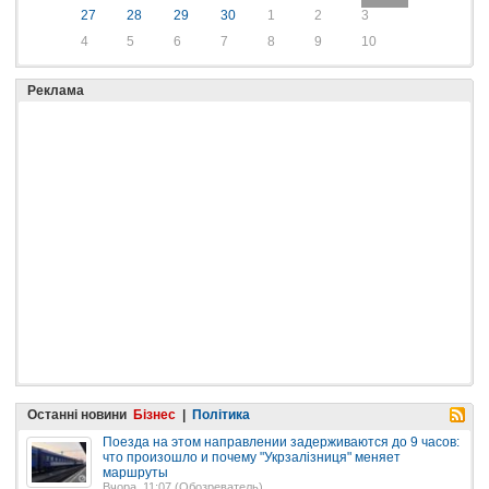
27
28
29
30
1
2
3
4
5
6
7
8
9
10
Реклама
Останні новини
Бізнес
|
Політика
Поезда на этом направлении задерживаются до 9 часов:
что произошло и почему "Укрзалізниця" меняет
маршруты
Вчора, 11:07 (
Обозреватель
)