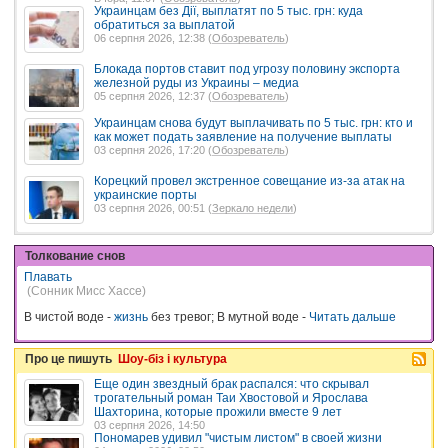
Украинцам без Дії, выплатят по 5 тыс. грн: куда
обратиться за выплатой
06 серпня 2026, 12:38 (
Обозреватель
)
Блокада портов ставит под угрозу половину экспорта
железной руды из Украины – медиа
05 серпня 2026, 12:37 (
Обозреватель
)
Украинцам снова будут выплачивать по 5 тыс. грн: кто и
как может подать заявление на получение выплаты
03 серпня 2026, 17:20 (
Обозреватель
)
Корецкий провел экстренное совещание из-за атак на
украинские порты
03 серпня 2026, 00:51 (
Зеркало недели
)
Толкование снов
Плавать
(Сонник Мисс Хассе)
В чистой воде -
жизнь
без тревог; В мутной воде -
Читать дальше
Про це пишуть
Шоу-біз і культура
Еще один звездный брак распался: что скрывал
трогательный роман Таи Хвостовой и Ярослава
Шахторина, которые прожили вместе 9 лет
03 серпня 2026, 14:50
Пономарев удивил "чистым листом" в своей жизни