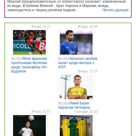
Моисей (предположительно от египетского) означает: извлеченный
из воды. В Библии Моисей - брат Аарона и Мариам, вождь,
законодатель и творец религии иудеев...
Читать дальше
Вчора, 11:17
Вчора, 15:58
Футбол
Ренн відхилив
Футбол
Арсенал зробив
пропозицію Фулгема
запит щодо вінгера з
щодо трансферу Аїт-
АПЛ
Будляля
Вчора, 17:27
Футбол
Лівий Берег
підписав Челядіна
Вчора, 11:57
Сьогодні, 11:10