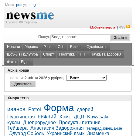
Мова:
рос
укр
eng
Субота, 08 Серпень
|
Мобільна версія
RSS
Пошук
Новини
Україна
Росія
Світ
Бізнес
Суспільство
Шоу-біз і культура
Спорт
Політика
ПП
Наука та здоров'я
Фото
Відео
Архів новин
новини:
2 квітня 2026
у рубриці:
Хмара тегів
Форма
иванов
Patrol
дверей
нижний
Пушкинская
Хомс
ДЦП
Kawasaki
куклы
Днепрорудное
Продукты питания
Тейшера
Анастасия Задорожная
телерадиовещание
Эдуард Соболь
Украинский язык
Знаменка