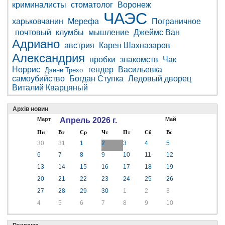
криминалисты
стоматолог
Воронеж
ЧАЭС
харьковчанин
Мерефа
Пограничное
почтовый
клумбы
мышление
Джеймс Ван
Адриано
австрия
Карен Шахназаров
Александрия
пробки
знакомств
Чак
Норрис
тендер
Васильевка
Дэнни Трехо
самоубийство
Богдан Ступка
Ледовый дворец
Виталий Кварцяный
Архів новин
Март
Апрель 2026 г.
Май
Пн
Вт
Ср
Чт
Пт
Сб
Вс
30
31
1
2
3
4
5
6
7
8
9
10
11
12
13
14
15
16
17
18
19
20
21
22
23
24
25
26
27
28
29
30
1
2
3
4
5
6
7
8
9
10