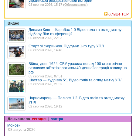
украинской рождественской истории
03 серпня 2026, 15:17 (
Обозреватель
)
більше TOP
Видео
Динамо Київ — Карабах 1:0 Відео гола та огляд матчу
відбору Ліги конференцій
06 серпня 2026, 22:53
Старт зі скоринкою. Підсумки 1-го туру УПЛ
06 серпня 2026, 14:48
Війна, день 1624. СБУ уразила понад 100 стратегічно
важливих об'єктів протягом 40-денної операції впливу на
рф
05 серпня 2026, 07:51
Шахтар — Кудрівка 5:1 Відео голів та огляд матчу УПЛ
03 серпня 2026, 21:32
Чорноморець — Полісся 1:2. Відео голів та огляд матчу
УПЛ
02 серпня 2026, 19:12
День ангела
сегодня
|
завтра
Моисей
08 августа 2026