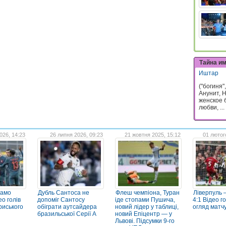
Тайна и
Иштар
("богиня"
Анунит, 
женское 
любви, ...
026, 14:23
26 липня 2026, 09:23
21 жовтня 2025, 15:12
01 лютог
намо
Дубль Сантоса не
Флеш чемпіона, Туран
Ліверпуль
ео голів
допоміг Сантосу
іде стопами Пушича,
4:1 Відео го
риського
обіграти аутсайдера
новий лідер у таблиці,
огляд матч
бразильської Серії А
новий Епіцентр — у
Львові. Підсумки 9-го