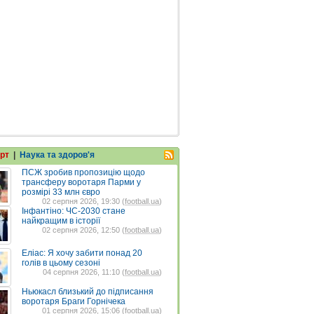
рт
|
Наука та здоров'я
ПСЖ зробив пропозицію щодо
трансферу воротаря Парми у
розмірі 33 млн євро
02 серпня 2026, 19:30 (
football.ua
)
Інфантіно: ЧС-2030 стане
найкращим в історії
02 серпня 2026, 12:50 (
football.ua
)
Еліас: Я хочу забити понад 20
голів в цьому сезоні
04 серпня 2026, 11:10 (
football.ua
)
Ньюкасл близький до підписання
воротаря Браги Горнічека
01 серпня 2026, 15:06 (
football.ua
)