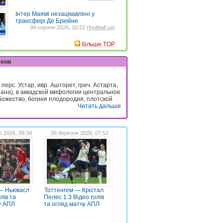
Інтер Маямі незацікавлені у
трансфері Де Брюйне
04 серпня 2026, 10:22 (
football.ua
)
більше TOP
мени
, перс. Устар, ивр. Ашторет, греч. Астарта,
Нана), в аккадской мифологии центральное
божество, богиня плодородия, плотской
Читать дальше
о 2026, 08:34
06 березня 2026, 07:52
 — Ньюкасл
Тоттенгем — Крістал
лів та
Пелес 1:3 Відео голів
у АПЛ
та огляд матчу АПЛ