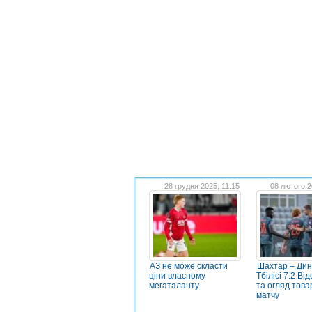
28 грудня 2025, 11:15
08 лютого 2
АЗ не може скласти
Шахтар – Ди
ціни власному
Тбілісі 7:2 Від
мегаталанту
та огляд това
матчу