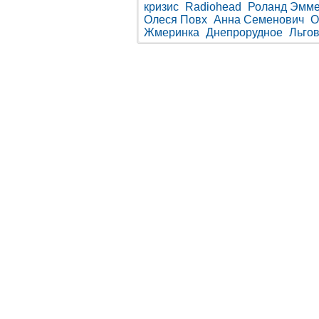
кризис
Radiohead
Роланд Эмм
Олеся Повх
Анна Семенович
О
Жмеринка
Днепрорудное
Льго