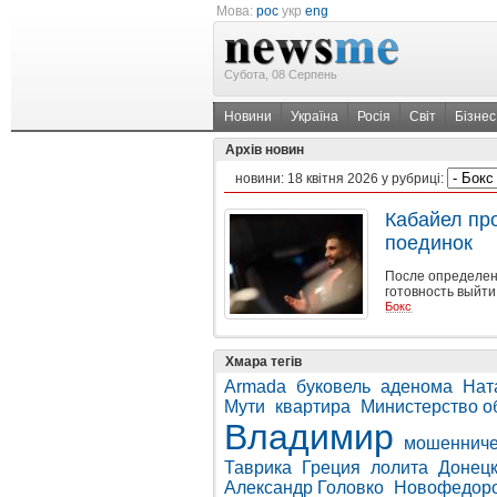
Мова:
рос
укр
eng
Субота, 08 Серпень
Новини
Україна
Росія
Світ
Бізнес
Архів новин
новини:
18 квітня 2026
у рубриці:
Кабайел пр
поединок
После определен
готовность выйти
Бокс
Хмара тегів
Armada
буковель
аденома
Нат
Мути
квартира
Министерство о
Владимир
мошенниче
Таврика
Греция
лолита
Донецк
Александр Головко
Новофедор