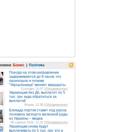
 новини
Бізнес
|
Політика
Поезда на этом направлении
задерживаются до 9 часов: что
произошло и почему
"Укрзалізниця" меняет маршруты
Сьогодні, 11:07 (
Обозреватель
)
Украинцам без Дії, выплатят по 5
тыс. грн: куда обратиться за
выплатой
Вчора, 12:38 (
Обозреватель
)
Блокада портов ставит под угрозу
половину экспорта железной руды
из Украины – медиа
05 серпня 2026, 12:37 (
Обозреватель
)
Украинцам снова будут
выплачивать по 5 тыс. грн: кто и