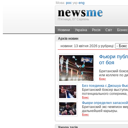
Мова:
рос
укр
eng
П'ятниця, 07 Серпень
Новини
Україна
Росія
Світ
Бізнес
Архів новин
новини:
13 квітня 2026
у рубриці:
Фьюри публ
от боя
Британский боксе
или коллеге по д
Бокс
Без поединка с Джошуа Фьюр
Британский боксер выступи
потенциального соперника,
Бокс
Фьюри определил запасной 
Британский экс-чемпион ми
дальнейшей карьеры.
Бокс
Хмара тегів