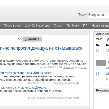
Пошук
Суспільство
Шоу-біз і культура
Спорт
Політика
ПП
Наука та зд
Архів но
Март
А
Пн
Вт
ично попросил Джошуа не отказываться
30
3
6
7
р выразил уверенность, что его потенциальному сопернику
13
1
ивизиону не стоит тратить время на промежуточные поединки.
13 квітня 2026, 23:44 (
Корреспондент.net
)
20
2
и готов во второй раз уйти из бокса
27
2
л с неожиданно резким заявлением по поводу своего
4
5
 чем спровоцировал настоящий шторм в социальн...
13 квітня 2026, 21:13 (
Корреспондент.net
)
вариант в случае отказа Джошуа
Реклама
ра официально расставил приоритеты своей
13 квітня 2026, 20:01 (
Корреспондент.net
)