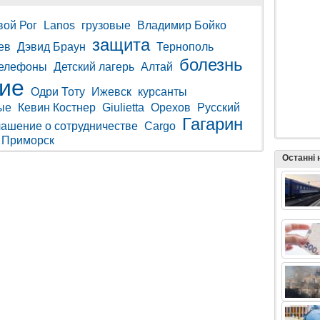
вой Рог
Lanos
грузовые
Владимир Бойко
защита
ев
Дэвид Браун
Тернополь
болезнь
елефоны
Детский лагерь
Алтай
ие
Одри Тоту
Ижевск
курсанты
ые
Кевин Костнер
Giulietta
Орехов
Русский
Гагарин
лашение о сотрудничестве
Cargo
Приморск
Останні