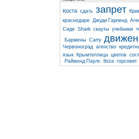
запрет
Коста
сдать
Кри
краснодаре
Джуди Гарленд
Аге
Сиде
Shark
скауты
учебники
т
движен
Бармены
Carry
Червоноград
агенство
кредитн
язык
Крымтеплица
цветов
сог
Раймонд Паулс
Ibiza
горсовет