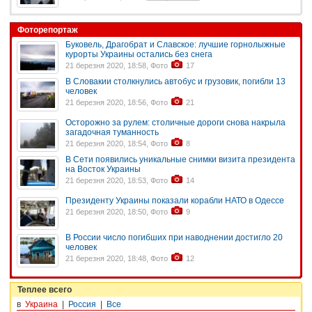
Фоторепортаж
Буковель, Драгобрат и Славское: лучшие горнолыжные
курорты Украины остались без снега
21 березня 2020, 18:58, Фото
17
В Словакии столкнулись автобус и грузовик, погибли 13
человек
21 березня 2020, 18:56, Фото
21
Осторожно за рулем: столичные дороги снова накрыла
загадочная туманность
21 березня 2020, 18:54, Фото
8
В Сети появились уникальные снимки визита президента
на Восток Украины
21 березня 2020, 18:53, Фото
14
Президенту Украины показали корабли НАТО в Одессе
21 березня 2020, 18:50, Фото
9
В России число погибших при наводнении достигло 20
человек
21 березня 2020, 18:48, Фото
12
Теплее всего
в
Украина
|
Россия
|
Все