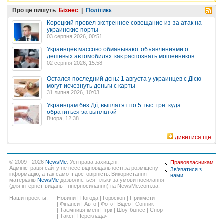
Про це пишуть
Бізнес
|
Політика
Корецкий провел экстренное совещание из-за атак на
украинские порты
03 серпня 2026, 00:51
Украинцев массово обманывают объявлениями о
дешевых автомобилях: как распознать мошенников
02 серпня 2026, 15:58
Остался последний день: 1 августа у украинцев с Дією
могут исчезнуть деньги с карты
31 липня 2026, 10:03
Украинцам без Дії, выплатят по 5 тыс. грн: куда
обратиться за выплатой
Вчора, 12:38
дивитися ще
© 2009 - 2026
NewsMe
. Усі права захищені.
Правовласникам
Адміністрація сайту не несе відповідальності за розміщену
Зв'язатися з
інформацію, а так само її достовірність. Використання
нами
матеріалів
NewsMe
дозволяється тільки за умови посилання
(для інтернет-видань - гіперпосилання) на NewsMe.com.ua.
Наши проекты:
Новини
|
Погода
|
Гороскоп
|
Прикмети
|
Фінанси
|
Авто
|
Фото
|
Відео
|
Сонник
|
Таємниця імені
|
Ігри
|
Шоу-бізнес
|
Спорт
|
Таксі
|
Перекладач