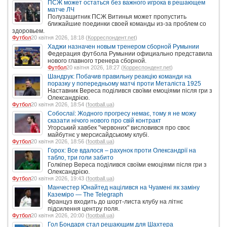
ПСЖ может остаться без важного игрока в решающем
матче ЛЧ
Полузащитник ПСЖ Витинья может пропустить
ближайшие поединки своей команды из-за проблем со
здоровьем.
Футбол
20 квітня 2026, 18:18 (
Корреспондент.net
)
Хаджи назначен новым тренером сборной Румынии
Федерация футбола Румынии официально представила
нового главного тренера сборной.
Футбол
20 квітня 2026, 18:27 (
Корреспондент.net
)
Шандрук: Побачив правильну реакцію команди на
поразку у попередньому матчі проти Металіста 1925
Наставник Вереса поділився своїми емоціями після гри з
Олександрією.
Футбол
20 квітня 2026, 18:54 (
football.ua
)
Собослаї: Жодного прогресу немає, тому я не можу
сказати нічого нового про свій контракт
Угорський хавбек "червоних" висловився про своє
майбутнє у мерсисайдському клубі.
Футбол
20 квітня 2026, 18:56 (
football.ua
)
Горох: Все вдалося – рахунок проти Олександрії на
табло, три голи забито
Голкіпер Вереса поділився своїми емоціями після гри з
Олександрією.
Футбол
20 квітня 2026, 19:43 (
football.ua
)
Манчестер Юнайтед націлився на Чуамені як заміну
Каземіро — The Telegraph
Француз входить до шорт-листа клубу на літнє
підсилення центру поля.
Футбол
20 квітня 2026, 20:00 (
football.ua
)
Гол Бондаря стал решающим для Шахтера