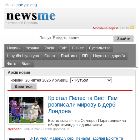
Мова:
рос
укр
eng
Четвер, 06 Серпень
|
Мобільна версія
RSS
Пошук
Новини
Україна
Росія
Світ
Бізнес
Суспільство
Шоу-біз і культура
Спорт
Політика
ПП
Наука та здоров'я
Фото
Відео
Архів новин
новини:
20 квітня 2026
у рубриці:
Крістал Пелес та Вест Гем
розписали мирову в дербі
Лондона
Безгольова ніч на Селгерст Парк залишила
обидві команди з одним очком.
Футбол
21 квітня 2026, 00:00 (
football.ua
)
U-19. Реал Мадрид у серії пенальті здолав Брюгге та