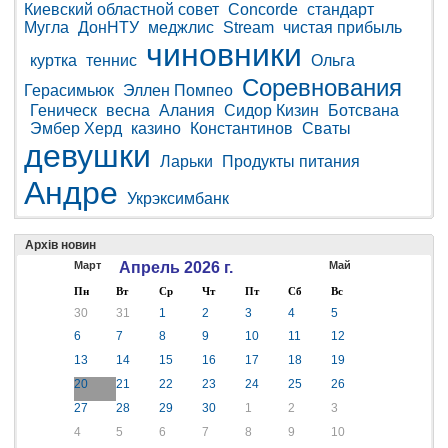
Киевский областной совет
Concorde
стандарт
Мугла
ДонНТУ
меджлис
Stream
чистая прибыль
чиновники
куртка
теннис
Ольга
Соревнования
Герасимьюк
Эллен Помпео
Геническ
весна
Алания
Сидор Кизин
Ботсвана
Эмбер Херд
казино
Константинов
Сваты
девушки
Ларьки
Продукты питания
Андре
Укрэксимбанк
Архів новин
Март
Апрель 2026 г.
Май
Пн
Вт
Ср
Чт
Пт
Сб
Вс
30
31
1
2
3
4
5
6
7
8
9
10
11
12
13
14
15
16
17
18
19
20
21
22
23
24
25
26
27
28
29
30
1
2
3
4
5
6
7
8
9
10