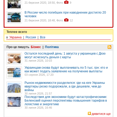
21 березня 2020, 18:50, Фото
9
В России число погибших при наводнении достигло 20
человек
21 березня 2020, 18:48, Фото
12
Теплее всего
в
Украина
|
Россия
|
Все
Про це пишуть
Бізнес
|
Політика
Остался последний день: 1 августа у украинцев с Дією
могут исчезнуть деньги с карты
31 липня 2026, 10:03
Украинцам снова будут выплачивать по 5 тыс. грн: кто и
как может подать заявление на получение выплаты
03 серпня 2026, 17:20
Рынок недвижимости разделился: где на юге Украины
квартиры резко подорожали, а где дешевле, чем до
войны
30 липня 2026, 21:57
Последствия для экономики будут катастрофическими:
Беленский оценил перспективы повышения тарифов в
логистике и энергетике
30 липня 2026, 16:46
дивитися ще