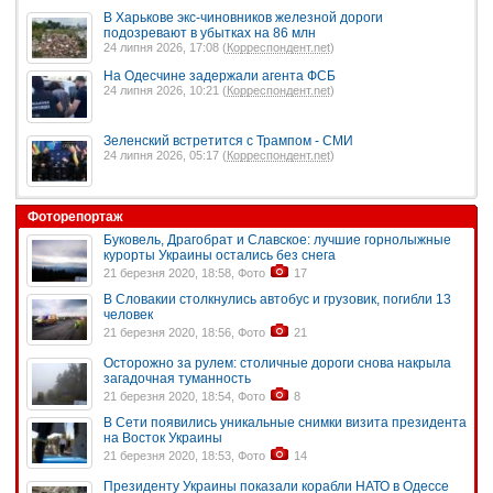
В Харькове экс-чиновников железной дороги
подозревают в убытках на 86 млн
24 липня 2026, 17:08 (
Корреспондент.net
)
На Одесчине задержали агента ФСБ
24 липня 2026, 10:21 (
Корреспондент.net
)
Зеленский встретится с Трампом - СМИ
24 липня 2026, 05:17 (
Корреспондент.net
)
Фоторепортаж
Буковель, Драгобрат и Славское: лучшие горнолыжные
курорты Украины остались без снега
21 березня 2020, 18:58, Фото
17
В Словакии столкнулись автобус и грузовик, погибли 13
человек
21 березня 2020, 18:56, Фото
21
Осторожно за рулем: столичные дороги снова накрыла
загадочная туманность
21 березня 2020, 18:54, Фото
8
В Сети появились уникальные снимки визита президента
на Восток Украины
21 березня 2020, 18:53, Фото
14
Президенту Украины показали корабли НАТО в Одессе