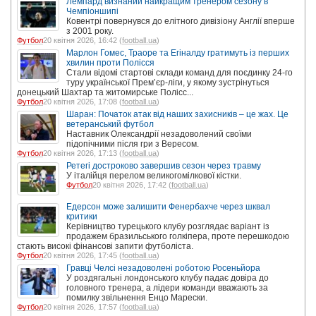
Лемпард визнаний найкращим тренером сезону в
Чемпіоншипі
Ковентрі повернувся до елітного дивізіону Англії вперше
з 2001 року.
Футбол
20 квітня 2026, 16:42 (
football.ua
)
Марлон Гомес, Траоре та Егіналду гратимуть із перших
хвилин проти Полісся
Стали відомі стартові склади команд для поєдинку 24-го
туру української Прем’єр-ліги, у якому зустрінуться
донецький Шахтар та житомирське Полісс...
Футбол
20 квітня 2026, 17:08 (
football.ua
)
Шаран: Початок атак від наших захисників – це жах. Це
ветеранський футбол
Наставник Олександрії незадоволений своїми
підопічними після гри з Вересом.
Футбол
20 квітня 2026, 17:13 (
football.ua
)
Ретегі достроково завершив сезон через травму
У італійця перелом великогомілкової кістки.
Футбол
20 квітня 2026, 17:42 (
football.ua
)
Едерсон може залишити Фенербахче через шквал
критики
Керівництво турецького клубу розглядає варіант із
продажем бразильського голкіпера, проте перешкодою
стають високі фінансові запити футболіста.
Футбол
20 квітня 2026, 17:45 (
football.ua
)
Гравці Челсі незадоволені роботою Росеньйора
У роздягальні лондонського клубу падає довіра до
головного тренера, а лідери команди вважають за
помилку звільнення Енцо Марески.
Футбол
20 квітня 2026, 17:57 (
football.ua
)