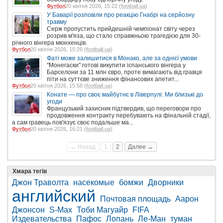
Футбол
20 квітня 2026, 15:22 (
football.ua
)
У Баварії розповіли про реакцію Гнабрі на серйозну
травму
Серж пропустить прийдешній чемпіонат світу через
розрив м'яза, що стало справжньою трагедією для 30-
річного вінгера мюнхенців.
Футбол
20 квітня 2026, 15:25 (
football.ua
)
Фаті може залишитися в Монако, але за однієї умови
"Монегаски" готові викупити іспанського вінгера у
Барселони за 11 млн євро, проте вимагають від гравця
піти на суттєве зниження фінансових апетит...
Футбол
20 квітня 2026, 15:58 (
football.ua
)
Конате — про своє майбутнє в Ліверпулі: Ми близькі до
угоди
Французький захисник підтвердив, що переговори про
продовження контракту перебувають на фінальній стадії,
а сам гравець пов'язує своє подальше ма...
Футбол
20 квітня 2026, 16:21 (
football.ua
)
← Назад
1
2
Далее →
Хмара тегів
Джон Траволта
насекомые
бомжи
Дворники
английский
Почтовая площадь
Аарон
Джонсон
S-Max
Тоби Магуайр
FIFA
Издевательства
Пафос
Лопань
Ле-Ман
туман