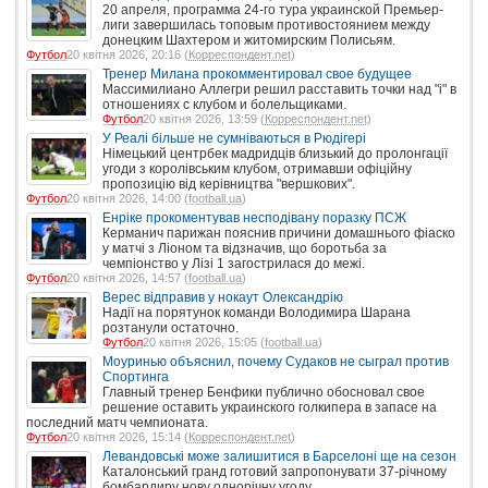
20 апреля, программа 24-го тура украинской Премьер-
лиги завершилась топовым противостоянием между
донецким Шахтером и житомирским Полисьям.
Футбол
20 квітня 2026, 20:16 (
Корреспондент.net
)
Тренер Милана прокомментировал свое будущее
Массимилиано Аллегри решил расставить точки над "i" в
отношениях с клубом и болельщиками.
Футбол
20 квітня 2026, 13:59 (
Корреспондент.net
)
У Реалі більше не сумніваються в Рюдігері
Німецький центрбек мадридців близький до пролонгації
угоди з королівським клубом, отримавши офіційну
пропозицію від керівництва "вершкових".
Футбол
20 квітня 2026, 14:00 (
football.ua
)
Енріке прокоментував несподівану поразку ПСЖ
Керманич парижан пояснив причини домашнього фіаско
у матчі з Ліоном та відзначив, що боротьба за
чемпіонство у Лізі 1 загострилася до межі.
Футбол
20 квітня 2026, 14:57 (
football.ua
)
Верес відправив у нокаут Олександрію
Надії на порятунок команди Володимира Шарана
розтанули остаточно.
Футбол
20 квітня 2026, 15:05 (
football.ua
)
Моуринью объяснил, почему Судаков не сыграл против
Спортинга
Главный тренер Бенфики публично обосновал свое
решение оставить украинского голкипера в запасе на
последний матч чемпионата.
Футбол
20 квітня 2026, 15:14 (
Корреспондент.net
)
Левандовські може залишитися в Барселоні ще на сезон
Каталонський гранд готовий запропонувати 37-річному
бомбардиру нову однорічну угоду.