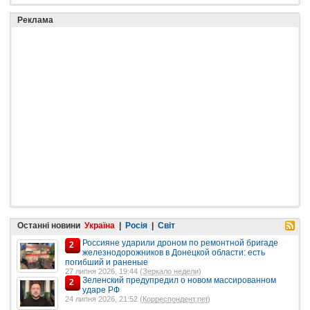
Реклама
Останні новини
Україна
|
Росія
|
Світ
Россияне ударили дроном по ремонтной бригаде
2
железнодорожников в Донецкой области: есть
погибший и раненые
27 липня 2026, 19:44 (
Зеркало недели
)
Зеленский предупредил о новом массированном
2
ударе РФ
24 липня 2026, 21:52 (
Корреспондент.net
)