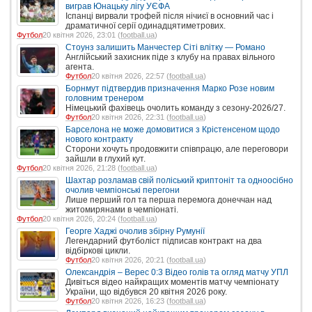
виграв Юнацьку лігу УЄФА
Іспанці вирвали трофей після нічиєї в основний час і
драматичної серії одинадцятиметрових.
Футбол
20 квітня 2026, 23:01 (
football.ua
)
Стоунз залишить Манчестер Сіті влітку — Романо
Англійський захисник піде з клубу на правах вільного
агента.
Футбол
20 квітня 2026, 22:57 (
football.ua
)
Борнмут підтвердив призначення Марко Розе новим
головним тренером
Німецький фахівець очолить команду з сезону-2026/27.
Футбол
20 квітня 2026, 22:31 (
football.ua
)
Барселона не може домовитися з Крістенсеном щодо
нового контракту
Сторони хочуть продовжити співпрацю, але переговори
зайшли в глухий кут.
Футбол
20 квітня 2026, 21:28 (
football.ua
)
Шахтар розламав свій поліський криптоніт та одноосібно
очолив чемпіонські перегони
Лише перший гол та перша перемога донеччан над
житомирянами в чемпіонаті.
Футбол
20 квітня 2026, 20:24 (
football.ua
)
Георге Хаджі очолив збірну Румунії
Легендарний футболіст підписав контракт на два
відбіркові цикли.
Футбол
20 квітня 2026, 20:21 (
football.ua
)
Олександрія – Верес 0:3 Відео голів та огляд матчу УПЛ
Дивіться відео найкращих моментів матчу чемпіонату
України, що відбувся 20 квітня 2026 року.
Футбол
20 квітня 2026, 16:23 (
football.ua
)