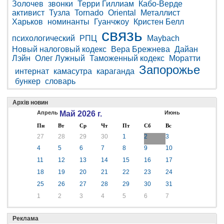
Золочев
звонки
Терри Гиллиам
Кабо-Верде
активист
Тузла
Tornado
Oriental
Металлист
Харьков
номинанты
Гуанчжоу
Кристен Белл
связь
психологический
РПЦ
Maybach
Новый налоговый кодекс
Вера Брежнева
Дайан
Лэйн
Олег Лужный
Таможенный кодекс
Моратти
Запорожье
интернат
камасутра
караганда
бункер
словарь
Архів новин
Апрель
Май 2026 г.
Июнь
Пн
Вт
Ср
Чт
Пт
Сб
Вс
27
28
29
30
1
2
3
4
5
6
7
8
9
10
11
12
13
14
15
16
17
18
19
20
21
22
23
24
25
26
27
28
29
30
31
1
2
3
4
5
6
7
Реклама