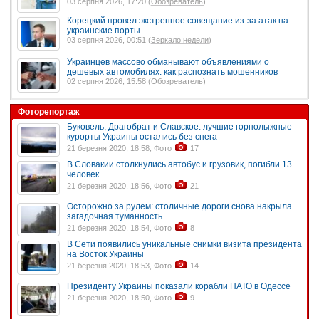
03 серпня 2026, 17:20 (
Обозреватель
)
Корецкий провел экстренное совещание из-за атак на
украинские порты
03 серпня 2026, 00:51 (
Зеркало недели
)
Украинцев массово обманывают объявлениями о
дешевых автомобилях: как распознать мошенников
02 серпня 2026, 15:58 (
Обозреватель
)
Фоторепортаж
Буковель, Драгобрат и Славское: лучшие горнолыжные
курорты Украины остались без снега
21 березня 2020, 18:58, Фото
17
В Словакии столкнулись автобус и грузовик, погибли 13
человек
21 березня 2020, 18:56, Фото
21
Осторожно за рулем: столичные дороги снова накрыла
загадочная туманность
21 березня 2020, 18:54, Фото
8
В Сети появились уникальные снимки визита президента
на Восток Украины
21 березня 2020, 18:53, Фото
14
Президенту Украины показали корабли НАТО в Одессе
21 березня 2020, 18:50, Фото
9