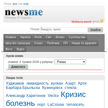
Мова:
рос
укр
eng
П'ятниця, 07 Серпень
|
Мобільна версія
RSS
Пошук
Новини
Україна
Росія
Світ
Бізнес
Суспільство
Шоу-біз і культура
Спорт
Політика
ПП
Наука та здоров'я
Фото
Відео
Архів новин
новини:
2 травня 2026
у рубриці:
Хмара тегів
Худжамов
ликвидность
вулкан
Азарт
Арти
Барбара Брыльска
Кузнецовск
стекла
Кризис
Александр Харитонов
Vectra
болезнь
порт
LaCrosse
теплосеть