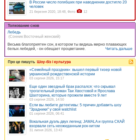
В России число погибших при наводнении достигло 20
человек
21 березня 2020, 18:48, Фото
12
Толкование снов
Лебедь
(Сонник Восточный женский)
Весьма благоприятен сон, в котором ты видишь мирно плавающих
белых лебедей, - он обещает процветание.
Читать дальше
Про це пишуть
Шоу-біз і культура
«Семейный праздник»: вышел первый тизер новой
украинской рождественской истории
03 серпня 2026, 15:17
Еще один звездный брак распался: что скрывал
трогательный роман Таи Хвостовой и Ярослава
Шахторина, которые прожили вместе 9 лет
03 серпня 2026, 14:50
Если вы любите детективы: 5 причин добавить шоу
"Зрадники" у свой watchlist
01 серпня 2026, 06:41
Вокальная дуэль двух легенд: JAMALA и группа СКАЙ
взорвали сеть неожиданным рок-хитом
31 липня 2026, 13:43