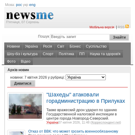
Мова:
рос
укр
eng
П'ятниця, 07 Серпень
|
Мобільна версія
RSS
Пошук
Новини
Україна
Росія
Світ
Бізнес
Суспільство
Шоу-біз і культура
Спорт
Політика
ПП
Наука та здоров'я
Фото
Відео
Архів новин
новини:
7 квітня 2026
у рубриці:
"Шахеды" атаковали
горадминистрацию в Прилуках
Также вражеский дрон ударил по зданию
Государственной налоговой инспекции в
центре города Новгород-Северский.
Україна
07 квітня 2026, 11:48 (
Корреспондент.net
)
Отказ от ВВК: что может грозить военнообязанному