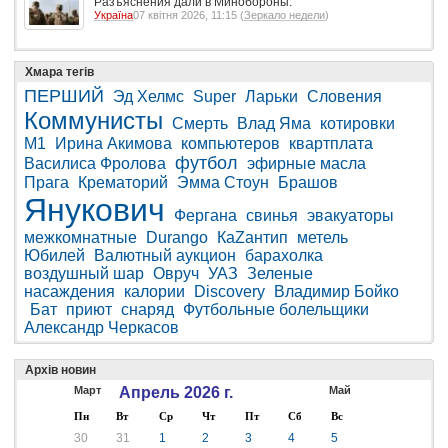
Разъяснения дали в Минобороны.
Україна
07 квітня 2026, 11:15 (
Зеркало недели
)
Хмара тегів
ПЕРШИЙ
Эд Хелмс
Super
Ларьки
Словения
Коммунисты
Смерть
Влад Яма
котировки
M1
Ирина Акимова
компьютеров
квартплата
футбол
Василиса Фролова
эфирные масла
Прага
Крематорий
Эмма Стоун
Брашов
Янукович
Фергана
свинья
эвакуаторы
межкомнатные
Durango
КаZантип
метель
Юбилей
Валютный аукцион
барахолка
воздушный шар
Овруч
УАЗ
Зеленые
насаждения
калории
Discovery
Владимир Бойко
Бат
приют
снаряд
Футбольные болельщики
Александр Черкасов
Архів новин
Март
Апрель 2026 г.
Май
Пн
Вт
Ср
Чт
Пт
Сб
Вс
30
31
1
2
3
4
5