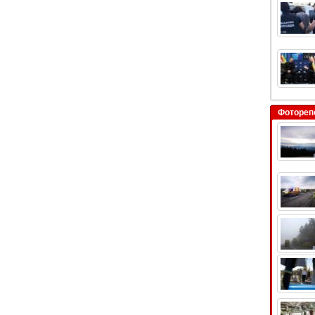
Фотореп