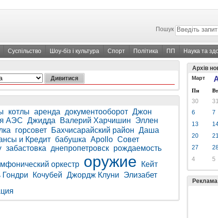
Пошук
Суспільство
Шоу-біз і культура
Спорт
Політика
ПП
Наука та зд
Архів но
Март
А
Пн
Вт
30
3
ы
котлы
аренда
документооборот
Джон
6
7
ая АЭС
Джидда
Валерий Харчишин
Эллен
13
1
лка
горсовет
Бахчисарайский район
Даша
20
2
ансы и Кредит
бабушка
Apollo
Совет
у
забастовка
днепропетровск
рождаемость
27
2
оружие
4
5
мфонический оркестр
Кейт
 Гондри
Кочубей
Джордж Клуни
Элизабет
Реклама
ация