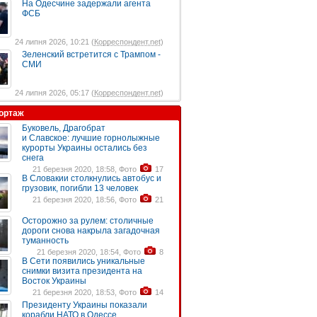
На Одесчине задержали агента
ФСБ
24 липня 2026, 10:21 (
Корреспондент.net
)
Зеленский встретится с Трампом -
СМИ
24 липня 2026, 05:17 (
Корреспондент.net
)
ортаж
Буковель, Драгобрат
и Славское: лучшие горнолыжные
курорты Украины остались без
снега
21 березня 2020, 18:58, Фото
17
В Словакии столкнулись автобус и
грузовик, погибли 13 человек
21 березня 2020, 18:56, Фото
21
Осторожно за рулем: столичные
дороги снова накрыла загадочная
туманность
21 березня 2020, 18:54, Фото
8
В Сети появились уникальные
снимки визита президента на
Восток Украины
21 березня 2020, 18:53, Фото
14
Президенту Украины показали
корабли НАТО в Одессе