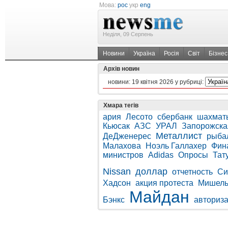
Мова:
рос
укр
eng
Неділя, 09 Серпень
Новини
Україна
Росія
Світ
Бізнес
Архів новин
новини:
19 квітня 2026
у рубриці:
Хмара тегів
ария
Лесото
сбербанк
шахмат
Кьюсак
АЗС
УРАЛ
Запорожск
Металлист
ДеДженерес
рыба
Малахова
Ноэль Галлахер
Фин
министров
Adidas
Опросы
Тат
Nissan
доллар
отчетность
Си
Хадсон
акция протеста
Мишель
Майдан
Бэнкс
авториз