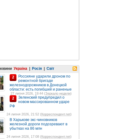
 новини
Україна
|
Росія
|
Світ
Россияне ударили дроном по
2
ремонтной бригаде
железнодорожников в Донецкой
области: есть погибший и раненые
27 липня 2026, 19:44 (
Зеркало недели
)
Зеленский предупредил о
2
новом массированном ударе
РФ
24 липня 2026, 21:52 (
Корреспондент.net
)
В Харькове экс-чиновников
железной дороги подозревают в
убытках на 86 млн
24 липня 2026, 17:08 (
Корреспондент.net
)