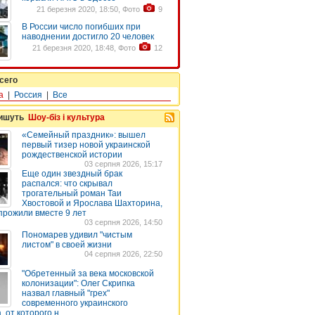
21 березня 2020, 18:50, Фото
9
В России число погибших при
наводнении достигло 20 человек
21 березня 2020, 18:48, Фото
12
сего
а
|
Россия
|
Все
пишуть
Шоу-біз і культура
«Семейный праздник»: вышел
первый тизер новой украинской
рождественской истории
03 серпня 2026, 15:17
Еще один звездный брак
распался: что скрывал
трогательный роман Таи
Хвостовой и Ярослава Шахторина,
прожили вместе 9 лет
03 серпня 2026, 14:50
Пономарев удивил "чистым
листом" в своей жизни
04 серпня 2026, 22:50
"Обретенный за века московской
колонизации": Олег Скрипка
назвал главный "грех"
современного украинского
 от которого н