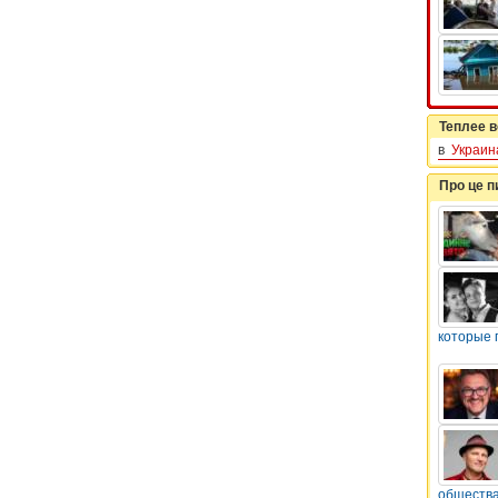
Теплее в
в
Украин
Про це 
которые 
общества,