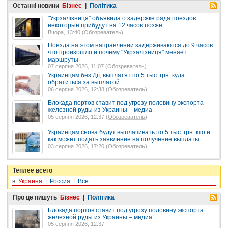
Останні новини
Бізнес
|
Політика
"Укрзалізниця" объявила о задержке ряда поездов:
некоторые прибудут на 12 часов позже
Вчора, 13:40 (
Обозреватель
)
Поезда на этом направлении задерживаются до 9 часов:
что произошло и почему "Укрзалізниця" меняет
маршруты
07 серпня 2026, 11:07 (
Обозреватель
)
Украинцам без Дії, выплатят по 5 тыс. грн: куда
обратиться за выплатой
06 серпня 2026, 12:38 (
Обозреватель
)
Блокада портов ставит под угрозу половину экспорта
железной руды из Украины – медиа
05 серпня 2026, 12:37 (
Обозреватель
)
Украинцам снова будут выплачивать по 5 тыс. грн: кто и
как может подать заявление на получение выплаты
03 серпня 2026, 17:20 (
Обозреватель
)
Теплее всего
в
Украина
|
Россия
|
Все
Про це пишуть
Бізнес
|
Політика
Блокада портов ставит под угрозу половину экспорта
железной руды из Украины – медиа
05 серпня 2026, 12:37