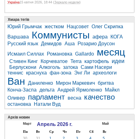
Україна
15 квітня 2026, 18:44 (
Зеркало недели
)
Хмара тегів
Юрий Грымчак
жестком
Нацсовет
Олег Скрипка
Коммунисты
Варшава
афера
КОГА
Русский язык
Демидов
Аша
Розарио Доусон
месяц
Исмаил Силлах
Романовка
Gallardo
идеи
Стивен Кинг
Корчеватое
Terra
картофель
Берлускони
Алкоголь
затока
Сами Насери
теннис
краснуха
фан-зона
Энг Ли
археологи
Ван
Даниленко
Мирон Маркевич
бритва
Конча-Заспа
дельта
Андрей Ярмоленко
Майкл
парламент
качество
Оливер
весна
остановка
Натали Вуд
Архів новин
Март
Апрель 2026 г.
Май
Пн
Вт
Ср
Чт
Пт
Сб
Вс
30
31
1
2
3
4
5