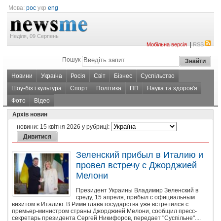
Мова:
рос
укр
eng
Неділя, 09 Серпень
|
Мобільна версія
RSS
Пошук
Новини
Україна
Росія
Світ
Бізнес
Суспільство
Шоу-біз і культура
Спорт
Політика
ПП
Наука та здоров'я
Фото
Відео
Архів новин
новини:
15 квітня 2026
у рубриці:
Зеленский прибыл в Италию и
провел встречу с Джорджией
Мелони
Президент Украины Владимир Зеленский в
среду, 15 апреля, прибыл с официальным
визитом в Италию. В Риме глава государства уже встретился с
премьер-министром страны Джорджией Мелони, сообщил пресс-
секретарь президента Сергей Никифоров, передает "Суспільне"....