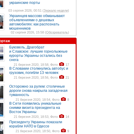
украинские порты
03 серпня 2026, 00:51 (
Зеркало недели
)
Украинцев массово обманывают
объявлениями о дешевых
автомобилях: как распознать
мошенников
02 серпня 2026, 15:58 (
Обозреватель
)
ортаж
Буковель, Драгобрат
и Славское: лучшие горнолыжные
курорты Украины остались без
снега
21 березня 2020, 18:58, Фото
17
В Словакии столкнулись автобус и
грузовик, погибли 13 человек
21 березня 2020, 18:56, Фото
21
Осторожно за рулем: столичные
дороги снова накрыла загадочная
туманность
21 березня 2020, 18:54, Фото
8
В Сети появились уникальные
снимки визита президента на
Восток Украины
21 березня 2020, 18:53, Фото
14
Президенту Украины показали
корабли НАТО в Одессе
21 березня 2020, 18:50, Фото
9