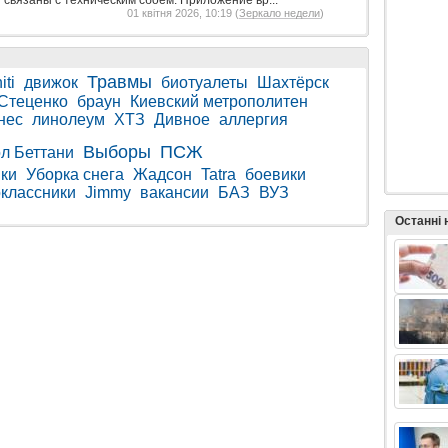
связаны с техническим сбоем. Приложение вр...
01 квітня 2026, 10:19 (
Зеркало недели
)
Травмы
iti
движок
биотуалеты
Шахтёрск
Стеценко
браун
Киевский метрополитен
нес
линолеум
ХТЗ
Дивное
аллергия
Выборы
ПСЖ
л Беттани
нки
Уборка снега
Жадсон
Tatra
боевики
классники
Jimmy
вакансии
БАЗ
ВУЗ
Останні