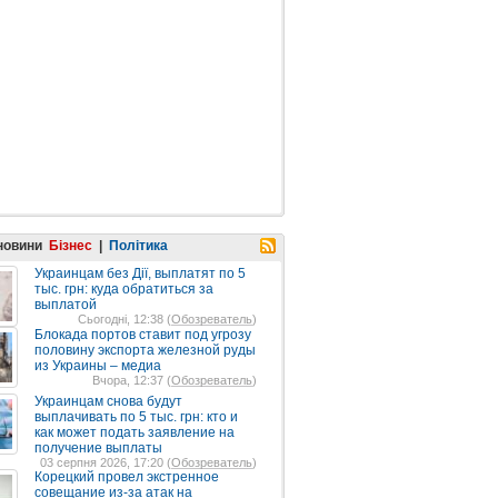
 новини
Бізнес
|
Політика
Украинцам без Дії, выплатят по 5
тыс. грн: куда обратиться за
выплатой
Сьогодні, 12:38 (
Обозреватель
)
Блокада портов ставит под угрозу
половину экспорта железной руды
из Украины – медиа
Вчора, 12:37 (
Обозреватель
)
Украинцам снова будут
выплачивать по 5 тыс. грн: кто и
как может подать заявление на
получение выплаты
03 серпня 2026, 17:20 (
Обозреватель
)
Корецкий провел экстренное
совещание из-за атак на