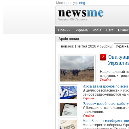
Мова:
рос
укр
eng
Четвер, 06 Серпень
Новини
Україна
Росія
Світ
Бізнес
Архів новин
новини:
1 квітня 2026
у рубриці:
Эвакуац
2
Укрзали
Национальный пе
воздушных тревог,
Україна
Из-за атаки дронов по все
В целях безопасности и из
рейсов задерживаются на н
Україна
Резерв+ возобновил работу
У большинства пользовател
приложения.
Україна
Минобороны сообщило, когд
Министерство обороны Укра