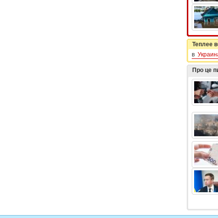
Теплее в
в
Украин
Про це 