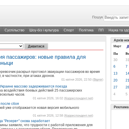
Пошук
Суспільство
Шоу-біз і культура
Спорт
Політика
ПП
Наука та зд
Архів но
Март
А
Пн
Вт
ия пассажиров: новые правила для
30
3
зныци
6
7
ревозчик раскрыл протокол эвакуации пассажиров во время
13
1
 в частности, при атаках дронов.
01 квітня 2026, 22:50 (
Bigmir
)
20
2
й Украине массово задерживаются поезда
27
2
-за воздействия боевых действий 25 пассажирских
4
5
есколько часов.
01 квітня 2026, 16:02 (
Корреспондент.net
)
 после сбоя
Реклама
ей уже отображается новая версия мобильного
01 квітня 2026, 12:58 (
Корреспондент.net
)
а "Резерв+" снова заработает
ины заявило, что трудности с работой приложения для