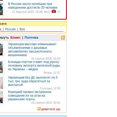
В России число погибших при
наводнении достигло 20 человек
21 березня 2020, 18:48, Фото
12
сего
а
|
Россия
|
Все
пишуть
Бізнес
|
Політика
Украинцев массово обманывают
объявлениями о дешевых
автомобилях: как распознать
мошенников
02 серпня 2026, 15:58
Блокада портов ставит под угрозу
половину экспорта железной руды
из Украины – медиа
Вчора, 12:37
Украинцам без Дії, выплатят по 5
тыс. грн: куда обратиться за
выплатой
Сьогодні, 12:38
Корецкий провел экстренное
совещание из-за атак на
украинские порты
03 серпня 2026, 00:51
дивитися ще