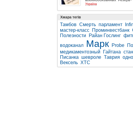
военнообязанных "Резерв+" 
Україна
Хмара тегів
Тамбов
Смерть
парламент
Infin
мастер-класс
Проминвестбанк
Полезности
Райан Гослинг
фит
Марк
водоканал
Probe
По
медикаментозный
Гайтана
ста
Писанка
шевроле
Таврия
одно
Вексель
ХТС