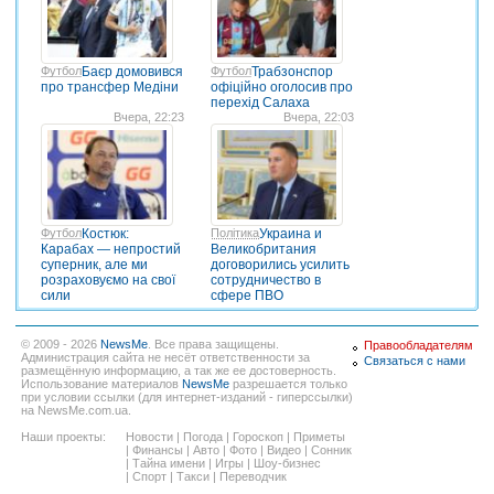
Футбол
Баєр домовився
Футбол
Трабзонспор
про трансфер Медіни
офіційно оголосив про
перехід Салаха
Вчера, 22:23
Вчера, 22:03
Футбол
Костюк:
Політика
Украина и
Карабах — непростий
Великобритания
суперник, але ми
договорились усилить
розраховуємо на свої
сотрудничество в
сили
сфере ПВО
© 2009 - 2026
NewsMe
. Все права защищены.
Правообладателям
Администрация сайта не несёт ответственности за
Связаться с нами
размещённую информацию, а так же ее достоверность.
Использование материалов
NewsMe
разрешается только
при условии ссылки (для интернет-изданий - гиперссылки)
на NewsMe.com.ua.
Наши проекты:
Новости
|
Погода
|
Гороскоп
|
Приметы
|
Финансы
|
Авто
|
Фото
|
Видео
|
Сонник
|
Тайна имени
|
Игры
|
Шоу-бизнес
|
Спорт
|
Такси
|
Переводчик