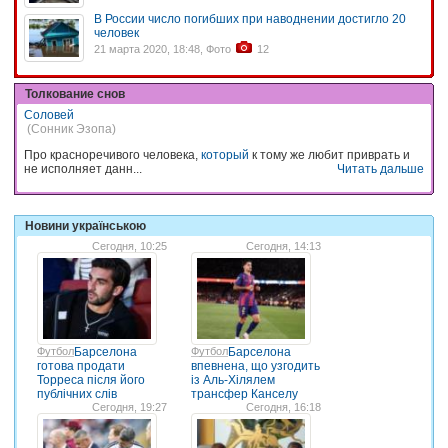
В России число погибших при наводнении достигло 20
человек
21 марта 2020, 18:48, Фото
12
Толкование снов
Соловей
(Сонник Эзопа)
Про красноречивого человека,
который
к тому же любит приврать и
не исполняет данн...
Читать дальше
Новини українською
Сегодня, 10:25
Сегодня, 14:13
Футбол
Барселона
Футбол
Барселона
готова продати
впевнена, що узгодить
Торреса після його
із Аль-Хілялем
публічних слів
трансфер Канселу
Сегодня, 19:27
Сегодня, 16:18