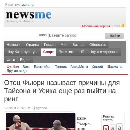
Язык:
рус
укр
eng
Четверг, 06 Август
|
Мобильная версия
RSS
Поиск
Новости
Украина
Россия
Мир
Бизнес
Общество
Шоу-биз и культура
Спорт
Политика
ЧП
Наука и здоровье
Фото
Видео
Футбол
Бокс
Баскетбол
Теннис
Авто/Мото
Хоккей
Шахматы
Другие виды
Отец Фьюри называет причины для
Тайсона и Усика еще раз выйти на
ринг
|
12 июня 2026, 03:12
Футбол
Размер
Джон
текста:
Фьюри,
отец