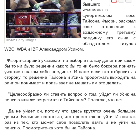
бывшего
чемпиона в
супертяжелом весе
Тайсона Фьюри, раскрыл
свое отношение к
возможному третьему
поединку его сына с
Фото: Getty Images
обладателем титулов
WBC, WBA и IBF Александром Усиком.
Фьюри-старший указывает на выбор в пользу денег при каком
бы то ни было решении какого бы то ни было боксера принять
участие в каком-либо поединке. И даже если это отбросить в
сторону, то решение Тайсона и Усика продолжать выходить на
ринг он понимает и призывает не мешать им это делать.
"Целесообразно ли ставить вопрос о том, уйдет ли Усик на
пенсию или же встретится с Тайсоном? Полагаю, что нет.
Да не уйдет он, потому что здесь крутятся очень большие
деньги. Большие настолько, что просто так не уйти. И они как
раз из тех, кто может себе позволить взять и не уйти на
пенсию. Посмотрите-ка хотя бы на Тайсона.