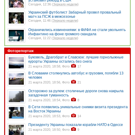
установил рекорд в США
Сегодня, 12:36 (
Зеркало недели
)
Украинский футболист Забарный провел провальный
матч за ПСЖ в межсезонье
Сегодня, 11:46 (
Зеркало недели
)
Ограничились извинениями: в ФИФА не стали увольнять
Инфантино на фоне громкого скандала
Сегодня, 11:22 (
Зеркало недели
)
Фоторепортаж
Буковель, Драгобрат и Славское: лучшие горнолыжные
курорты Украины остались без снега
21 марта 2020, 18:58, Фото
17
В Словакии столкнулись автобус и грузовик, погибли 13
человек
21 марта 2020, 18:56, Фото
21
Осторожно за рулем: столичные дороги снова накрыла
загадочная туманность
21 марта 2020, 18:54, Фото
8
В Сети появились уникальные снимки визита президента
на Восток Украины
21 марта 2020, 18:53, Фото
14
Президенту Украины показали корабли НАТО в Одессе
21 марта 2020, 18:50, Фото
9