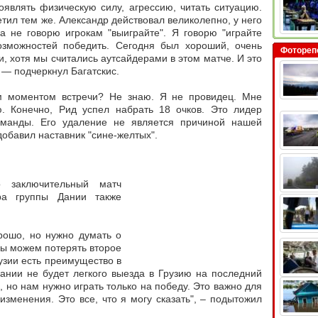
оявлять физическую силу, агрессию, читать ситуацию.
етил тем же. Александр действовал великолепно, у него
а не говорю игрокам "выиграйте". Я говорю "играйте
озможностей победить. Сегодня был хороший, очень
Фотореп
и, хотя мы считались аутсайдерами в этом матче. И это
 — подчеркнул Багатскис.
м моментом встречи? Не знаю. Я не провидец. Мне
. Конечно, Рид успел набрать 18 очков. Это лидер
оманды. Его удаление не является причиной нашей
добавил наставник "сине-желтых".
о заключительный матч
ра группы Дании также
рошо, но нужно думать о
ы можем потерять второе
рузии есть преимущество в
ании не будет легкого выезда в Грузию на последний
, но нам нужно играть только на победу. Это важно для
изменения. Это все, что я могу сказать", – подытожил