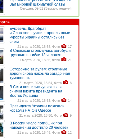
Украинский гроссмейстер войдет в
Зал мировой шахматной славы
Сегодня, 09:51 (
Зеркало недели
)
ортаж
Буковель, Драгобрат
и Славское: лучшие горнолыжные
курорты Украины остались без
снега
21 марта 2020, 18:58, Фото
17
В Словакии столкнулись автобус и
грузовик, погибли 13 человек
21 марта 2020, 18:56, Фото
21
Осторожно за рулем: столичные
дороги снова накрыла загадочная
туманность
21 марта 2020, 18:54, Фото
8
В Сети появились уникальные
снимки визита президента на
Восток Украины
21 марта 2020, 18:53, Фото
14
Президенту Украины показали
корабли НАТО в Одессе
21 марта 2020, 18:50, Фото
9
В России число погибших при
наводнении достигло 20 человек
21 марта 2020, 18:48, Фото
12