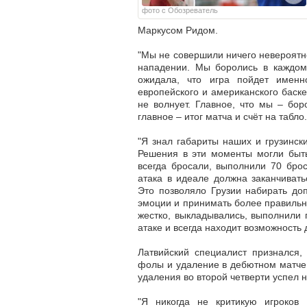
фото с Обозреватель
Маркусом Ридом.
"Мы не совершили ничего невероятно
нападении. Мы боролись в каждом 
ожидала, что игра пойдет именн
европейского и американского баске
не волнует. Главное, что мы – бо
главное – итог матча и счёт на табло
"Я знал габариты наших и грузински
Решения в эти моменты могли быть
всегда бросали, выполнили 70 бро
атака в идеале должна заканчиват
Это позволяло Грузии набирать до
эмоции и принимать более правильн
жестко, выкладывались, выполнили
атаке и всегда находит возможность д
Латвийский специалист признался, 
фолы и удаление в дебютном матче з
удаления во второй четверти успел н
"Я никогда не критикую игроков 