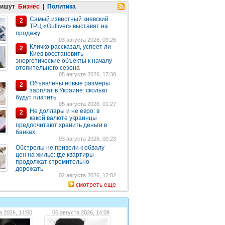
пишут
Бизнес
|
Политика
Самый известный киевский
2
ТРЦ «Gulliver» выставят на
продажу
03 августа 2026, 09:26
Кличко рассказал, успеет ли
2
Киев восстановить
энергетические объекты к началу
отопительного сезона
05 августа 2026, 17:38
Объявлены новые размеры
2
зарплат в Украине: сколько
будут платить
05 августа 2026, 01:27
Не доллары и не евро: в
2
какой валюте украинцы
предпочитают хранить деньги в
банках
03 августа 2026, 00:23
Обстрелы не привели к обвалу
цен на жилье: где квартиры
продолжат стремительно
дорожать
02 августа 2026, 12:02
смотреть еще
а 2026, 14:50
06 августа 2026, 14:09