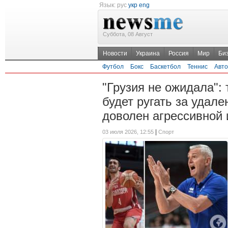
Язык:
рус
укр
eng
Суббота, 08 Август
Новости
Украина
Россия
Мир
Би
Футбол
Бокс
Баскетбол
Теннис
Авто
"Грузия не ожидала":
будет ругать за удал
доволен агрессивной 
|
03 июля 2026, 12:55
Спорт