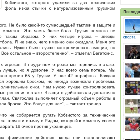
Кобзистого, которого удалили за два технических
фола из-за стычки с натурализованным грузином
Последн
го. Не было какой-то сумасшедшей тактики в защите и
моменте. Это часть баскетбола. Грузия немного не
о таким образом. У них четыре игрока – звезды
спорта
тбола. Я не знаю, чего именно они ожидали. Меня это
ролись. Нужно было лучше контролировать эмоции, но
. Всё остальное – второстепенно", – отметил Багатскис.
х игроков. В неудачном отрезке мы терялись в атаке.
 лучше, но я доволен. У нас всего семь потерь. Мы
сков против 65 у Грузии. У нас 42 штрафных. Каждая
ься хорошим броском, но иногда возникали проблемы.
полнительные очки. Нам нужно лучше контролировать
ые решения в атаке. В защите действовали достаточно
 план. Святослав выполняет огромный объем работы в
ля броска. Это бонус для нас", – считает тренер.
что не собирается ругать Кобзистого за технические
а толчок и стычку с Ридом, который к моменту своего
абрать 18 очков против украинцев.
за физические действия, когда они останавливают