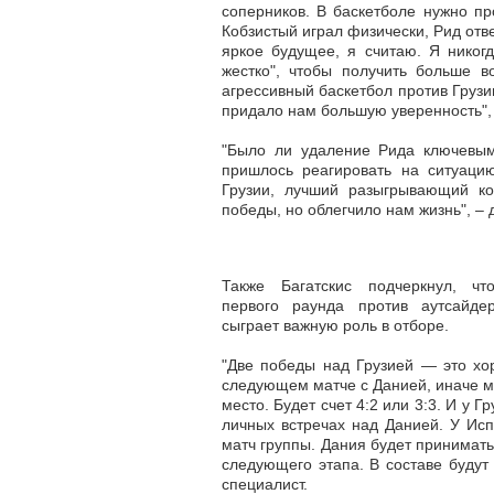
соперников. В баскетболе нужно пр
Кобзистый играл физически, Рид отв
яркое будущее, я считаю. Я никогд
жестко", чтобы получить больше в
агрессивный баскетбол против Грузи
придало нам большую уверенность",
"Было ли удаление Рида ключевы
пришлось реагировать на ситуацию
Грузии, лучший разыгрывающий к
победы, но облегчило нам жизнь", – 
Также Багатскис подчеркнул, чт
первого раунда против аутсайде
сыграет важную роль в отборе.
"Две победы над Грузией — это хо
следующем матче с Данией, иначе м
место. Будет счет 4:2 или 3:3. И у Г
личных встречах над Данией. У Исп
матч группы. Дания будет принимать
следующего этапа. В составе будут 
специалист.