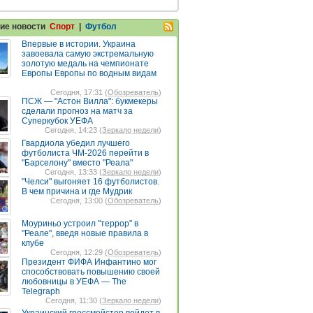
ие новости
Спорт
|
Футбол
Впервые в истории. Украина
завоевала самую экстремальную
золотую медаль на чемпионате
Европы Европы по водным видам
Сегодня, 17:31 (
Обозреватель
)
ПСЖ — "Астон Вилла": букмекеры
сделали прогноз на матч за
Суперкубок УЕФА
Сегодня, 14:23 (
Зеркало недели
)
Гвардиола убедил лучшего
футболиста ЧМ-2026 перейти в
"Барселону" вместо "Реала"
Сегодня, 13:33 (
Зеркало недели
)
"Челси" выгоняет 16 футболистов.
В чем причина и где Мудрик
Сегодня, 13:00 (
Обозреватель
)
Моуриньо устроил "террор" в
"Реале", введя новые правила в
клубе
Сегодня, 12:29 (
Обозреватель
)
Президент ФИФА Инфантино мог
способствовать повышению своей
любовницы в УЕФА — The
Telegraph
Сегодня, 11:30 (
Зеркало недели
)