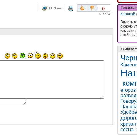
0
Толкова
0
Каравай
Видеть в
скорую ут
каравай 
стабиль
Облако т
Черн
Камене
Нац
ком
егоров
разво
Говору
Панор
Удобре
дорог
хризан
сосна