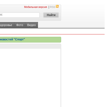
|
Мобильная версия
RSS
 здоровье
Фото
Видео
новостей "Спорт"