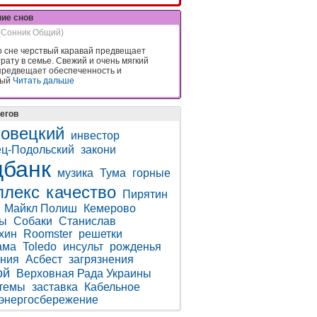
ние снов
(Сонник Общий)
о сне черствый каравай предвещает
рату в семье. Свежий и очень мягкий
предвещает обеспеченность и
ный
Читать дальше
егов
овецкий
инвестор
ц-Подольский
закони
банк
музика
Тума
горные
плекс
качество
Пирятин
Майкл Полиш
Кемерово
ды
Собаки
Станислав
хин
Roomster
решетки
ама
Toledo
инсульт
рожденья
ния
Асбест
загрязнения
ой
Верховная Рада Украины
темы
заставка
Кабельное
энергосбережение