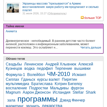
Украинцы массово "призываются" в Армию
восстановления: какую работу им предлагают и сколько
платят
31 июля 2026, 15:27 (
Обозреватель
)
больше TOP
Тайна имени
Аникита
Древнегреческое - непобедимый. В раннем детстве часто болеет
ангиной, расположен к инфекционным заболеваниям, может
перенести коклюш. Это ослабляет н...
Читать дальше
Облако тегов
Свадьбы
Ленинское
Андрей Хлывнюк
Алексей
Кузнецов
водка
педофил
Терпение
вышивки
ЧМ-2010
Формула-1
Волейбол
Исмаил
Силлах
Гданьск
курсы валют
Пирятин
мультимедиа
Братислава
Кэтрин Бигелоу
воспаление
Подростки
Мальдивы
фургон
Magnum
Аарон Джонсон
Исландия
Stellar
Shark
программы
зала
Дэвид Финчер
лекарства
маркетинг
звонить