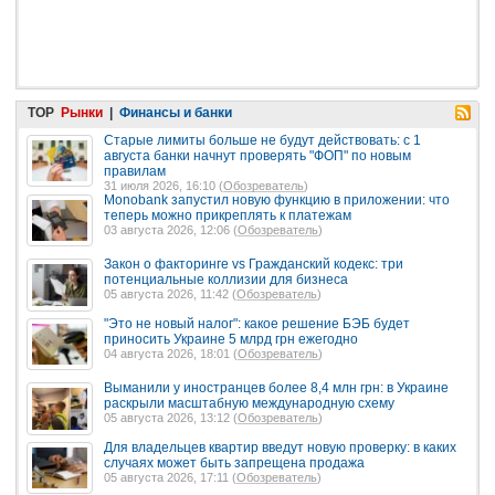
TOP
Рынки
|
Финансы и банки
Старые лимиты больше не будут действовать: с 1
августа банки начнут проверять "ФОП" по новым
правилам
31 июля 2026, 16:10 (
Обозреватель
)
Monobank запустил новую функцию в приложении: что
теперь можно прикреплять к платежам
03 августа 2026, 12:06 (
Обозреватель
)
Закон о факторинге vs Гражданский кодекс: три
потенциальные коллизии для бизнеса
05 августа 2026, 11:42 (
Обозреватель
)
"Это не новый налог": какое решение БЭБ будет
приносить Украине 5 млрд грн ежегодно
04 августа 2026, 18:01 (
Обозреватель
)
Выманили у иностранцев более 8,4 млн грн: в Украине
раскрыли масштабную международную схему
05 августа 2026, 13:12 (
Обозреватель
)
Для владельцев квартир введут новую проверку: в каких
случаях может быть запрещена продажа
05 августа 2026, 17:11 (
Обозреватель
)