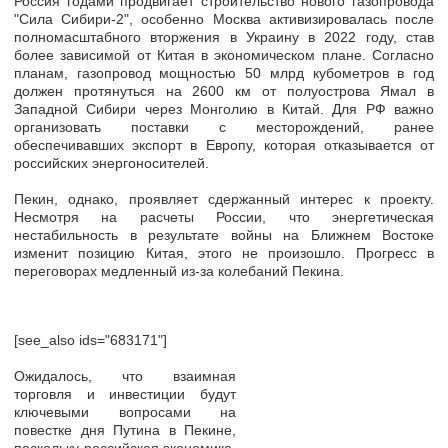
Россия годами продвигает строительство нового газопровода
"Сила Сибири-2", особенно Москва активизировалась после
полномасштабного вторжения в Украину в 2022 году, став
более зависимой от Китая в экономическом плане. Согласно
планам, газопровод мощностью 50 млрд кубометров в год
должен протянуться на 2600 км от полуострова Ямал в
Западной Сибири через Монголию в Китай. Для РФ важно
организовать поставки с месторождений, ранее
обеспечивавших экспорт в Европу, которая отказывается от
российских энергоносителей.
Пекин, однако, проявляет сдержанный интерес к проекту.
Несмотря на расчеты России, что энергетическая
нестабильность в результате войны на Ближнем Востоке
изменит позицию Китая, этого не произошло. Прогресс в
переговорах медленный из-за колебаний Пекина.
[see_also ids="683171"]
Ожидалось, что взаимная
торговля и инвестиции будут
ключевыми вопросами на
повестке дня Путина в Пекине,
поскольку российская экономика,