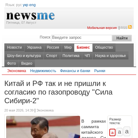
Язык:
рус
укр
eng
Пятница, 07 Август
|
Мобильная версия
RSS
Поиск
Новости
Украина
Россия
Мир
Бизнес
Общество
Шоу-биз и культура
Спорт
Политика
ЧП
Наука и здоровье
Фото
Видео
Экономика
Недвижимость
Финансы и банки
Рынки
Китай и РФ так и не пришли к
согласию по газопроводу "Сила
Сибири-2"
|
20 мая 2026, 14:39
Экономика
Размер
В рамках
текста:
саммита
китайского
лидера Си