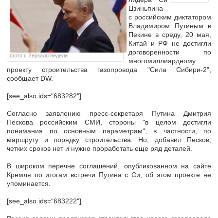
Цзиньпина
с российским диктатором
Владимиром Путиным в
Пекине в среду, 20 мая,
Китай и РФ не достигли
договоренности по
фото с Зеркало недели
многомиллиардному
проекту строительства газопровода "Сила Сибири-2",
сообщает DW.
[see_also ids="683282"]
Согласно заявлению пресс-секретаря Путина Дмитрия
Пескова российским СМИ, стороны "в целом достигли
понимания по основным параметрам", в частности, по
маршруту и порядку строительства. Но, добавил Песков,
четких сроков нет и нужно проработать еще ряд деталей.
В широком перечне соглашений, опубликованном на сайте
Кремля по итогам встречи Путина с Си, об этом проекте не
упоминается.
[see_also ids="683222"]