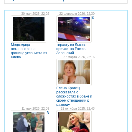
30 мая 2026, 22:02
22 февраля 2026, 22:30
К
Медведица
теракту во Львове
остановила на
причастна Россия -
границе уклониста из
Зеленский
Киева
27 марта 2026, 22:16
Елена Кравец
рассказала о
сложностях в браке и
своем отношении к
разводу
11 мая 2026, 22:09
29 октября 2025, 22:43
В