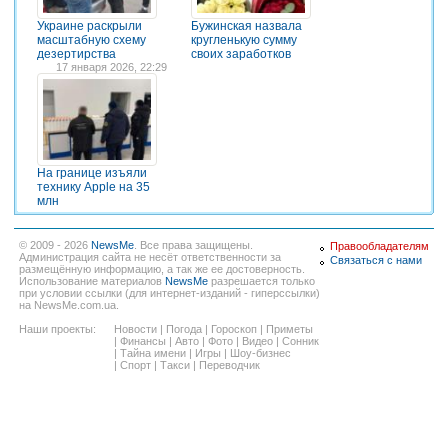
Украине раскрыли
Бужинская назвала
масштабную схему
кругленькую сумму
дезертирства
своих заработков
17 января 2026, 22:29
На границе изъяли
технику Apple на 35
млн
© 2009 - 2026
NewsMe
. Все права защищены.
Правообладателям
Администрация сайта не несёт ответственности за
Связаться с нами
размещённую информацию, а так же ее достоверность.
Использование материалов
NewsMe
разрешается только
при условии ссылки (для интернет-изданий - гиперссылки)
на NewsMe.com.ua.
Наши проекты:
Новости
|
Погода
|
Гороскоп
|
Приметы
|
Финансы
|
Авто
|
Фото
|
Видео
|
Сонник
|
Тайна имени
|
Игры
|
Шоу-бизнес
|
Спорт
|
Такси
|
Переводчик