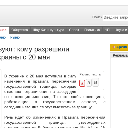
Поиск
знес
Общество
Шоу-биз и культура
Спорт
Политика
ЧП
Наука и
анки
Рынки
вуют: кому разрешили
Архив 
краины с 20 мая
Реклама
Размер текста:
В Украине с 20 мая вступили в силу
изменения в правила пересечения
государственной границы, которые
отменяют ограничения на выезд для
всех женщин-чиновниц
. То есть любые женщины,
работающие в государственном секторе, с
сегодняшнего дня смогут выезжать за границу.
Речь идет об изменениях в Правила пересечения
государственной границы, утвержденных
постановлением Кабинета министров № 57 от 15