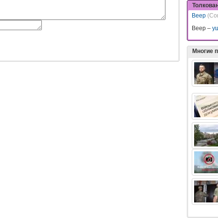
Толкова
Веер
(Со
Веер –
у
Многие 