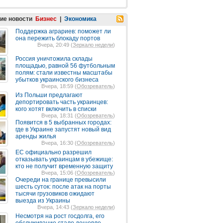
ие новости
Бизнес
|
Экономика
Поддержка аграриев: поможет ли
она пережить блокаду портов
Вчера, 20:49 (
Зеркало недели
)
Россия уничтожила склады
площадью, равной 56 футбольным
полям: стали известны масштабы
убытков украинского бизнеса
Вчера, 18:59 (
Обозреватель
)
Из Польши предлагают
депортировать часть украинцев:
кого хотят включить в списки
Вчера, 18:31 (
Обозреватель
)
Появится в 5 выбранных городах:
где в Украине запустят новый вид
аренды жилья
Вчера, 16:30 (
Обозреватель
)
ЕС официально разрешил
отказывать украинцам в убежище:
кто не получит временную защиту
Вчера, 15:06 (
Обозреватель
)
Очереди на границе превысили
шесть суток: после атак на порты
тысячи грузовиков ожидают
выезда из Украины
Вчера, 14:43 (
Зеркало недели
)
Несмотря на рост госдолга, его