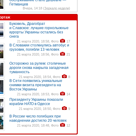
обслуживание стало дешевле —
Гетманцев
Вчера, 14:18 (
Зеркало недели
)
ортаж
Буковель, Драгобрат
и Славское: лучшие горнолыжные
курорты Украины остались без
снега
21 марта 2020, 18:58, Фото
17
В Словакии столкнулись автобус и
грузовик, погибли 13 человек
21 марта 2020, 18:56, Фото
21
Осторожно за рулем: столичные
дороги снова накрыла загадочная
туманность
21 марта 2020, 18:54, Фото
8
В Сети появились уникальные
снимки визита президента на
Восток Украины
21 марта 2020, 18:53, Фото
14
Президенту Украины показали
корабли НАТО в Одессе
21 марта 2020, 18:50, Фото
9
В России число погибших при
наводнении достигло 20 человек
21 марта 2020, 18:48, Фото
12