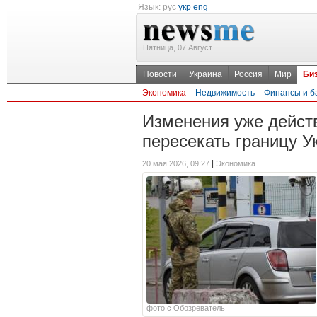
Язык:
рус
укр
eng
Пятница, 07 Август
Новости
Украина
Россия
Мир
Би
Экономика
Недвижимость
Финансы и б
Изменения уже дейст
пересекать границу У
|
20 мая 2026, 09:27
Экономика
фото с Обозреватель