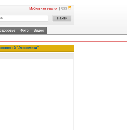
|
Мобильная версия
RSS
 здоровье
Фото
Видео
новостей "Экономика"