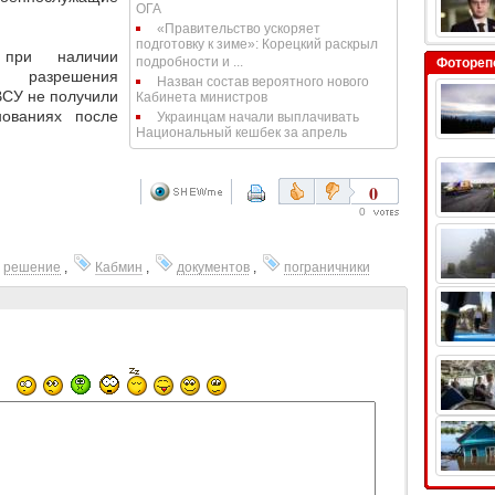
ОГА
«Правительство ускоряет
подготовку к зиме»: Корецкий раскрыл
 при наличии
подробности и ...
Фотореп
разрешения
Назван состав вероятного нового
ВСУ не получили
Кабинета министров
ованиях после
Украинцам начали выплачивать
Национальный кешбек за апрель
0
0
решение
,
Кабмин
,
документов
,
пограничники