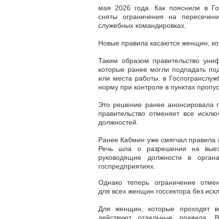
мая 2026 года. Как пояснили в Го
сняты ограничения на пересече
служебных командировках
.
Новые правила касаются женщин, ко
Таким образом правительство уни
которые ранее могли подпадать по
или места работы. в Госпогранслуж
норму при контроле в пунктах пропу
Это решение ранее анонсировала п
правительство отменяет все искл
должностей.
Ранее Кабмин уже смягчал правила 
Речь шла о разрешении на вые
руководящие должности в органа
госпредприятиях.
Однако теперь ограничение отме
для всех женщин госсектора без иск
Для женщин, которые проходят в
действуют отдельные правила.
В