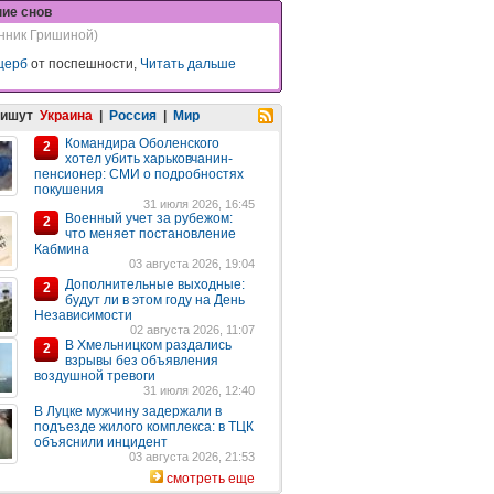
ние снов
нник Гришиной)
щерб
от поспешности,
Читать дальше
пишут
Украина
|
Россия
|
Мир
Командира Оболенского
2
хотел убить харьковчанин-
пенсионер: СМИ о подробностях
покушения
31 июля 2026, 16:45
Военный учет за рубежом:
2
что меняет постановление
Кабмина
03 августа 2026, 19:04
Дополнительные выходные:
2
будут ли в этом году на День
Независимости
02 августа 2026, 11:07
В Хмельницком раздались
2
взрывы без объявления
воздушной тревоги
31 июля 2026, 12:40
В Луцке мужчину задержали в
подъезде жилого комплекса: в ТЦК
объяснили инцидент
03 августа 2026, 21:53
смотреть еще