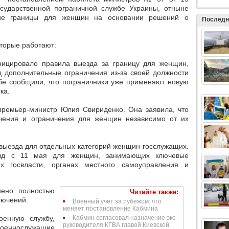
сударственной пограничной службе Украины, отныне
ние границы для женщин на основании решений о
Последн
торые работают:
фицировало правила выезда за границу для женщин,
д дополнительные ограничения из-за своей должности
бе сообщили, что
пограничники уже применяют новую
ска
.
ремьер-министр Юлия Свириденко. Она заявила, что
ючения и ограничения для женщин независимо от их
выезда для отдельных категорий женщин-госслужащих.
зд с 11 мая для женщин, занимающих ключевые
х госвласти, органах местного самоуправления и
нено полностью
Читайте также:
лючений.
Военный учет за рубежом: что
меняет постановление Кабмина
оенную службу,
Кабмин согласовал назначение экс-
руководителя КГВА главой Киевской
оеннослужащие