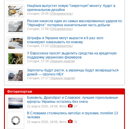
Нацбанк выпустит новую "секретную" монету: будет в
оригинальном дизайне
Сегодня, 20:05 (
Обозреватель
)
Россия нанесла один из самых массированных ударов по
"Укрнафте": потеряна значительная часть добычи
Сегодня, 17:56 (
Обозреватель
)
Штрафы в Украине могут вырасти в 6 раз: кого
планируют наказывать по-новому
Сегодня, 17:22 (
Обозреватель
)
У Евросоюза просят выделить средства на кредитную
поддержку украинских фермеров
Сегодня, 17:18 (
Зеркало недели
)
Зарплаты будут расти, а украинцы будут возвращаться
домой — прогноз НБУ
Сегодня, 17:17 (
Зеркало недели
)
Фоторепортаж
Буковель, Драгобрат и Славское: лучшие горнолыжные
курорты Украины остались без снега
21 марта 2020, 18:58, Фото
17
В Словакии столкнулись автобус и грузовик, погибли 13
человек
21 марта 2020, 18:56, Фото
21