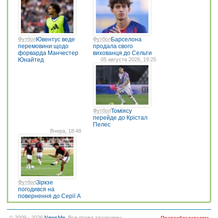
Футбол
Ювентус веде
Футбол
Барселона
перемовини щодо
продала свого
форварда Манчестер
вихованця до Сельти
Юнайтед
05 августа 2026, 19:25
Футбол
Томіясу
перейде до Крістал
Пелес
Вчера, 18:48
Футбол
Зіркзе
погодився на
повернення до Серії А
© 2009 - 2026
NewsMe
. Все права защищены.
Правообладателям