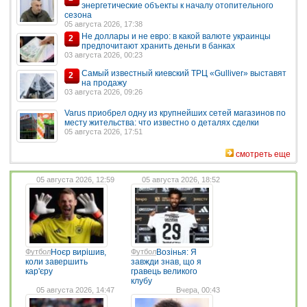
энергетические объекты к началу отопительного
сезона
05 августа 2026, 17:38
Не доллары и не евро: в какой валюте украинцы
2
предпочитают хранить деньги в банках
03 августа 2026, 00:23
Самый известный киевский ТРЦ «Gulliver» выставят
2
на продажу
03 августа 2026, 09:26
Varus приобрел одну из крупнейших сетей магазинов по
месту жительства: что известно о деталях сделки
05 августа 2026, 17:51
смотреть еще
05 августа 2026, 12:59
05 августа 2026, 18:52
Футбол
Ноєр вирішив,
Футбол
Возінья: Я
коли завершить
завжди знав, що я
кар'єру
гравець великого
клубу
05 августа 2026, 14:47
Вчера, 00:43