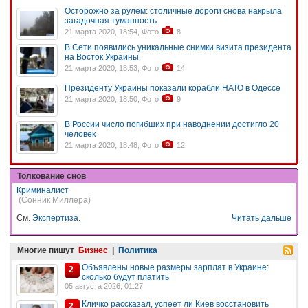
Осторожно за рулем: столичные дороги снова накрыла
загадочная туманность
21 марта 2020, 18:54, Фото
8
В Сети появились уникальные снимки визита президента
на Восток Украины
21 марта 2020, 18:53, Фото
14
Президенту Украины показали корабли НАТО в Одессе
21 марта 2020, 18:50, Фото
9
В России число погибших при наводнении достигло 20
человек
21 марта 2020, 18:48, Фото
12
Толкование снов
Криминалист
(Сонник Миллера)
См.
Экспертиза
.
Читать дальше
Многие пишут
Бизнес
|
Политика
Объявлены новые размеры зарплат в Украине:
2
сколько будут платить
05 августа 2026, 01:27
Кличко рассказал, успеет ли Киев восстановить
2