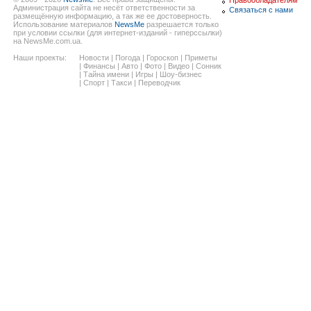
Администрация сайта не несёт ответственности за
Связаться с нами
размещённую информацию, а так же ее достоверность.
Использование материалов
NewsMe
разрешается только
при условии ссылки (для интернет-изданий - гиперссылки)
на NewsMe.com.ua.
Наши проекты:
Новости
|
Погода
|
Гороскоп
|
Приметы
|
Финансы
|
Авто
|
Фото
|
Видео
|
Сонник
|
Тайна имени
|
Игры
|
Шоу-бизнес
|
Спорт
|
Такси
|
Переводчик