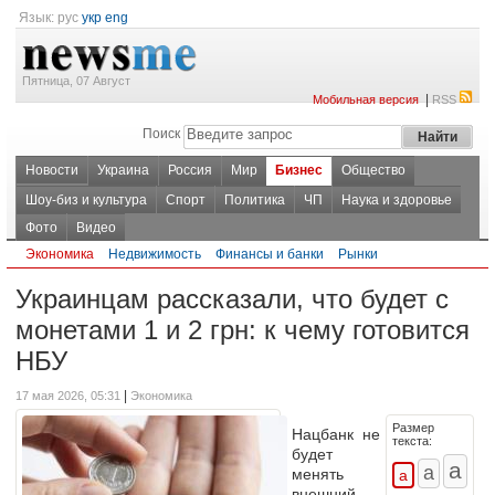
Язык:
рус
укр
eng
Пятница, 07 Август
|
Мобильная версия
RSS
Поиск
Новости
Украина
Россия
Мир
Бизнес
Общество
Шоу-биз и культура
Спорт
Политика
ЧП
Наука и здоровье
Фото
Видео
Экономика
Недвижимость
Финансы и банки
Рынки
Украинцам рассказали, что будет с
монетами 1 и 2 грн: к чему готовится
НБУ
|
17 мая 2026, 05:31
Экономика
Размер
Нацбанк не
текста:
будет
менять
внешний