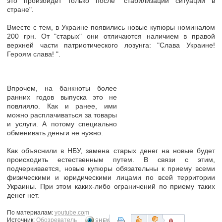
это произойдет только после "стабилизации ситуации в
стране".
Вместе с тем, в Украине появились новые купюры номиналом
200 грн. От "старых" они отличаются наличием в правой
верхней части патриотического лозунга: "Слава Украине!
Героям слава! ".
Впрочем, на банкноты более
ранних годов выпуска это не
повлияло. Как и ранее, ими
можно расплачиваться за товары
и услуги. А потому
специально
обменивать деньги не нужно
.
Как объяснили в НБУ, замена старых денег на новые будет
происходить естественным путем. В связи с этим,
подчеркивается, новые купюры обязательны к приему всеми
физическими и юридическими лицами по всей территории
Украины. При этом каких-либо ограничений по приему таких
денег нет.
По материалам:
youtube.com
0
Источник:
Обозреватель