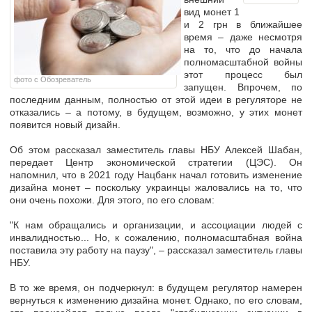
вид монет 1
и 2 грн в ближайшее
время – даже несмотря
на то, что до начала
полномасштабной войны
этот
процесс был
фото с Обозреватель
запущен
. Впрочем, по
последним данным, полностью от этой идеи в регуляторе не
отказались – а потому, в будущем, возможно, у этих монет
появится новый дизайн.
Об этом рассказал заместитель главы НБУ Алексей Шабан,
передает Центр экономической стратегии (ЦЭС). Он
напомнил, что в 2021 году Нацбанк начал готовить изменение
дизайна монет – поскольку украинцы жаловались на то, что
они очень похожи. Для этого, по его словам:
"К нам обращались и организации, и ассоциации людей с
инвалидностью... Но, к сожалению, полномасштабная война
поставила эту работу на паузу", – рассказал заместитель главы
НБУ.
В то же время, он подчеркнул: в будущем
регулятор намерен
вернуться к изменению дизайна монет
. Однако, по его словам,