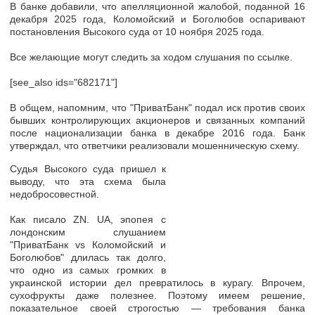
В банке добавили, что апелляционной жалобой, поданной 16
декабря 2025 года, Коломойский и Боголюбов оспаривают
постановления Высокого суда от 10 ноября 2025 года.
Все желающие могут следить за ходом слушания по ссылке.
[see_also ids="682171"]
В общем, напомним, что "ПриватБанк" подал иск против своих
бывших контролирующих акционеров и связанных компаний
после национализации банка в декабре 2016 года. Банк
утверждал, что ответчики реализовали мошенническую схему.
Судья Высокого суда пришел к
выводу, что эта схема была
недобросовестной.
Как писало ZN. UA, эпопея с
лондонским слушанием
"ПриватБанк vs Коломойский и
Боголюбов" длилась так долго,
что одно из самых громких в
украинской истории дел превратилось в курагу. Впрочем,
сухофрукты даже полезнее. Поэтому имеем решение,
показательное своей строгостью — требования банка