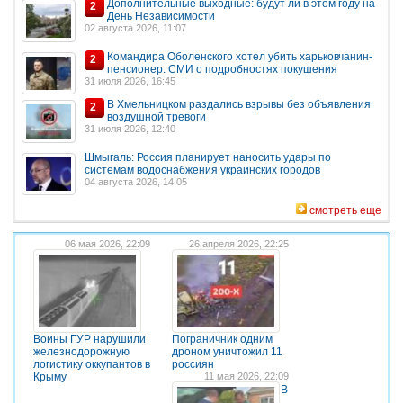
Дополнительные выходные: будут ли в этом году на
2
День Независимости
02 августа 2026, 11:07
Командира Оболенского хотел убить харьковчанин-
2
пенсионер: СМИ о подробностях покушения
31 июля 2026, 16:45
В Хмельницком раздались взрывы без объявления
2
воздушной тревоги
31 июля 2026, 12:40
Шмыгаль: Россия планирует наносить удары по
системам водоснабжения украинских городов
04 августа 2026, 14:05
смотреть еще
06 мая 2026, 22:09
26 апреля 2026, 22:25
Воины ГУР нарушили
Пограничник одним
железнодорожную
дроном уничтожил 11
логистику оккупантов в
россиян
Крыму
11 мая 2026, 22:09
В