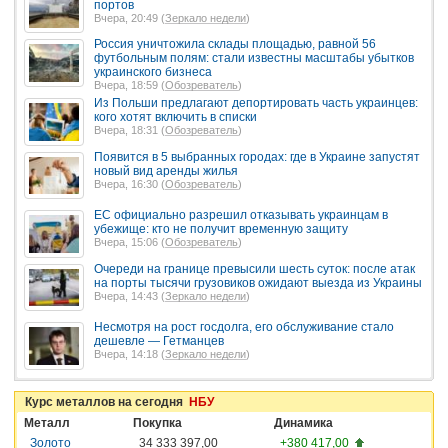
портов
Вчера, 20:49 (
Зеркало недели
)
Россия уничтожила склады площадью, равной 56
футбольным полям: стали известны масштабы убытков
украинского бизнеса
Вчера, 18:59 (
Обозреватель
)
Из Польши предлагают депортировать часть украинцев:
кого хотят включить в списки
Вчера, 18:31 (
Обозреватель
)
Появится в 5 выбранных городах: где в Украине запустят
новый вид аренды жилья
Вчера, 16:30 (
Обозреватель
)
ЕС официально разрешил отказывать украинцам в
убежище: кто не получит временную защиту
Вчера, 15:06 (
Обозреватель
)
Очереди на границе превысили шесть суток: после атак
на порты тысячи грузовиков ожидают выезда из Украины
Вчера, 14:43 (
Зеркало недели
)
Несмотря на рост госдолга, его обслуживание стало
дешевле — Гетманцев
Вчера, 14:18 (
Зеркало недели
)
Курс металлов на сегодня
НБУ
Металл
Покупка
Динамика
Золото
34 333 397,00
+380 417,00