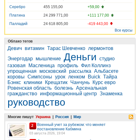
Серебро
455 155,00
+59,00
Платина
24 299 771,00
+111 177,00
Палладий
24 618 805,00
-419 443,00
Все курсы
Облако тегов
Девич
витамин
Тарас Шевченко
лермонтов
Деньги
Энергодар
мышление
студио
газовая
Масленица
профиль
Фил Коллинз
упрощенная
московский
рассылка
Альбасете
коровы
Симпсоны
урок
ленком
Buick
Тайра
Бэнкс
клиники
Крещатик
Чанчунь
Курс евро
Ровенская область
болезнь
Арсенальная
гражданство
информационный центр
Знаменка
руководство
Многие пишут
Украина
|
Россия
|
Мир
Военный учет за рубежом: что меняет
2
постановление Кабмина
03 августа 2026, 19:04