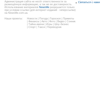
Администрация сайта не несёт ответственности за
Связаться с нами
размещённую информацию, а так же ее достоверность.
Использование материалов
NewsMe
разрешается только
при условии ссылки (для интернет-изданий - гиперссылки)
на NewsMe.com.ua.
Наши проекты:
Новости
|
Погода
|
Гороскоп
|
Приметы
|
Финансы
|
Авто
|
Фото
|
Видео
|
Сонник
|
Тайна имени
|
Игры
|
Шоу-бизнес
|
Спорт
|
Такси
|
Переводчик