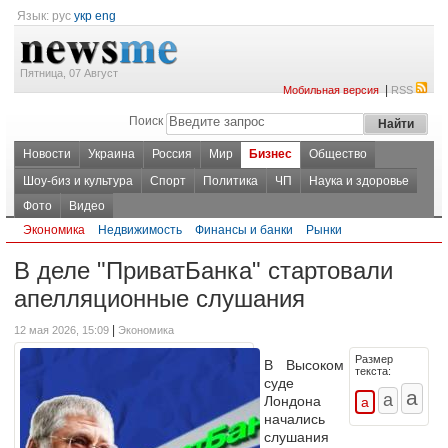
Язык:
рус
укр
eng
Пятница, 07 Август
|
Мобильная версия
RSS
Поиск
Новости
Украина
Россия
Мир
Бизнес
Общество
Шоу-биз и культура
Спорт
Политика
ЧП
Наука и здоровье
Фото
Видео
Экономика
Недвижимость
Финансы и банки
Рынки
В деле "ПриватБанка" стартовали
апелляционные слушания
|
12 мая 2026, 15:09
Экономика
Размер
В Высоком
текста:
суде
Лондона
начались
слушания