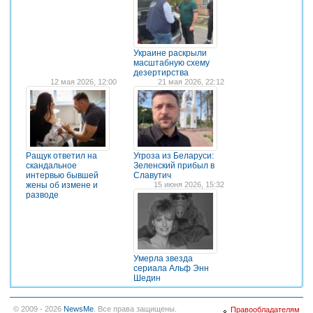
Украине раскрыли
масштабную схему
дезертирства
12 мая 2026, 12:00
21 мая 2026, 22:12
Ращук ответил на
Угроза из Беларуси:
скандальное
Зеленский прибыл в
интервью бывшей
Славутич
жены об измене и
15 июня 2026, 15:32
разводе
Умерла звезда
сериала Альф Энн
Шедин
© 2009 - 2026
NewsMe
. Все права защищены.
Правообладателям