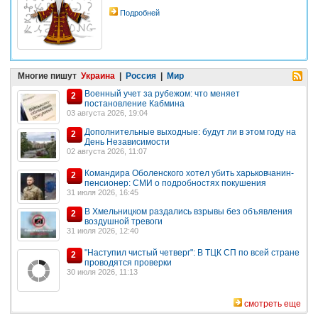
Подробней
Многие пишут
Украина
|
Россия
|
Мир
Военный учет за рубежом: что меняет
2
постановление Кабмина
03 августа 2026, 19:04
Дополнительные выходные: будут ли в этом году на
2
День Независимости
02 августа 2026, 11:07
Командира Оболенского хотел убить харьковчанин-
2
пенсионер: СМИ о подробностях покушения
31 июля 2026, 16:45
В Хмельницком раздались взрывы без объявления
2
воздушной тревоги
31 июля 2026, 12:40
"Наступил чистый четверг": В ТЦК СП по всей стране
2
проводятся проверки
30 июля 2026, 11:13
смотреть еще