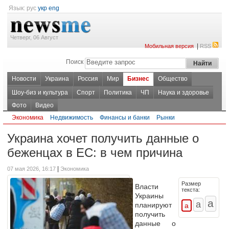
Язык:
рус
укр
eng
Четверг, 06 Август
|
Мобильная версия
RSS
Поиск
Новости
Украина
Россия
Мир
Бизнес
Общество
Шоу-биз и культура
Спорт
Политика
ЧП
Наука и здоровье
Фото
Видео
Экономика
Недвижимость
Финансы и банки
Рынки
Украина хочет получить данные о
беженцах в ЕС: в чем причина
|
07 мая 2026, 16:17
Экономика
Размер
Власти
текста:
Украины
планируют
получить
данные о