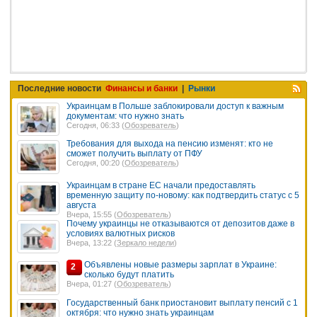
Последние новости
Финансы и банки
|
Рынки
Украинцам в Польше заблокировали доступ к важным
документам: что нужно знать
Сегодня, 06:33 (
Обозреватель
)
Требования для выхода на пенсию изменят: кто не
сможет получить выплату от ПФУ
Сегодня, 00:20 (
Обозреватель
)
Украинцам в стране ЕС начали предоставлять
временную защиту по-новому: как подтвердить статус с 5
августа
Вчера, 15:55 (
Обозреватель
)
Почему украинцы не отказываются от депозитов даже в
условиях валютных рисков
Вчера, 13:22 (
Зеркало недели
)
Объявлены новые размеры зарплат в Украине:
2
сколько будут платить
Вчера, 01:27 (
Обозреватель
)
Государственный банк приостановит выплату пенсий с 1
октября: что нужно знать украинцам