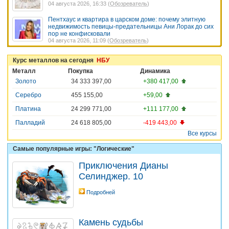
04 августа 2026, 16:33 (
Обозреватель
)
Пентхаус и квартира в царском доме: почему элитную
недвижимость певицы-предательницы Ани Лорак до сих
пор не конфисковали
04 августа 2026, 11:09 (
Обозреватель
)
Курс металлов на сегодня
НБУ
Металл
Покупка
Динамика
Золото
34 333 397,00
+380 417,00
Серебро
455 155,00
+59,00
Платина
24 299 771,00
+111 177,00
Палладий
24 618 805,00
-419 443,00
Все курсы
Самые популярные игры: "Логические"
Приключения Дианы
Селинджер. 10
Подробней
Камень судьбы