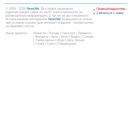
© 2009 - 2026
NewsMe
. Все права защищены.
Правообладателям
Администрация сайта не несёт ответственности за
Связаться с нами
размещённую информацию, а так же ее достоверность.
Использование материалов
NewsMe
разрешается только
при условии ссылки (для интернет-изданий - гиперссылки)
на NewsMe.com.ua.
Наши проекты:
Новости
|
Погода
|
Гороскоп
|
Приметы
|
Финансы
|
Авто
|
Фото
|
Видео
|
Сонник
|
Тайна имени
|
Игры
|
Шоу-бизнес
|
Спорт
|
Такси
|
Переводчик