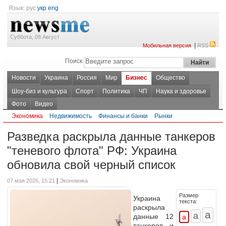
Язык:
рус
укр
eng
Суббота, 08 Август
|
Мобильная версия
RSS
Поиск
Новости
Украина
Россия
Мир
Бизнес
Общество
Шоу-биз и культура
Спорт
Политика
ЧП
Наука и здоровье
Фото
Видео
Экономика
Недвижимость
Финансы и банки
Рынки
Разведка раскрыла данные танкеров
"теневого флота" РФ: Украина
обновила свой черный список
|
07 мая 2026, 15:21
Экономика
Размер
Украина
текста:
раскрыла
данные
12
танкеров и