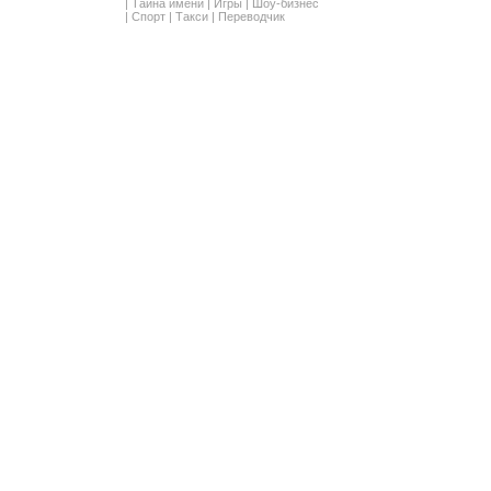
|
Тайна имени
|
Игры
|
Шоу-бизнес
|
Спорт
|
Такси
|
Переводчик