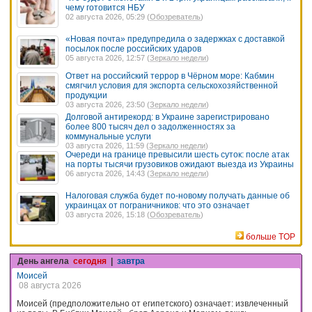
чему готовится НБУ
02 августа 2026, 05:29 (
Обозреватель
)
«Новая почта» предупредила о задержках с доставкой
посылок после российских ударов
05 августа 2026, 12:57 (
Зеркало недели
)
Ответ на российский террор в Чёрном море: Кабмин
смягчил условия для экспорта сельскохозяйственной
продукции
03 августа 2026, 23:50 (
Зеркало недели
)
Долговой антирекорд: в Украине зарегистрировано
более 800 тысяч дел о задолженностях за
коммунальные услуги
03 августа 2026, 11:59 (
Зеркало недели
)
Очереди на границе превысили шесть суток: после атак
на порты тысячи грузовиков ожидают выезда из Украины
06 августа 2026, 14:43 (
Зеркало недели
)
Налоговая служба будет по-новому получать данные об
украинцах от пограничников: что это означает
03 августа 2026, 15:18 (
Обозреватель
)
больше TOP
День ангела
сегодня
|
завтра
Моисей
08 августа 2026
Моисей (предположительно от египетского) означает: извлеченный