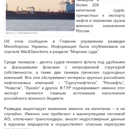
более 200
капитанов судов
,
причастных к экспорту
нефти и перевозке грузов
военного назначения
России.
фото с Обозреватель
Об этом сообщили в Главном управлении разведки
Минобороны Украины. Информация была опубликована на
портале War&Sanctions в разделе "Морские суда".
Среди танкеров – десять судов теневого флота под удобными
и фальшивыми флагами с непрозрачной структурой
собственности, а также два танкера греческих судоходных
компаний. Все они обслуживают интересы крупных российских
нефтегазовых компаний – "Сургутнефтегаз", "Роснефть",
"Новатэк", "Лукойл" и других. В ГУР подчеркивают: именно этот
экспорт является главным источником наполнения
российского военного бюджета.
Разведка акцентирует внимание именно на капитанах – и не
случайно. Именно они прибегают к
манипуляциям системой
AIS, отключают транспондеры, вносят недостоверные данные
в журналы маршрутов
и осуществляют опасные перегрузки