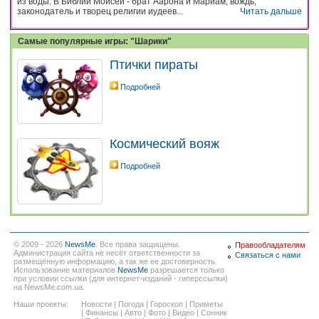
из воды. В Библии Моисей - брат Аарона и Мариам, вождь,
законодатель и творец религии иудеев...
Читать дальше
Самые популярные игры: "Шарики"
Птички пираты
Подробней
Космический вояж
Подробней
© 2009 - 2026
NewsMe
. Все права защищены.
Правообладателям
Администрация сайта не несёт ответственности за
Связаться с нами
размещённую информацию, а так же ее достоверность.
Использование материалов
NewsMe
разрешается только
при условии ссылки (для интернет-изданий - гиперссылки)
на NewsMe.com.ua.
Наши проекты:
Новости
|
Погода
|
Гороскоп
|
Приметы
|
Финансы
|
Авто
|
Фото
|
Видео
|
Сонник