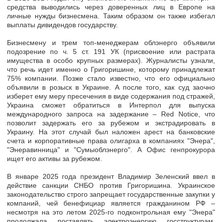
средства выводились через доверенных лиц в Европе на
личные нужды бизнесмена. Таким образом он также избегал
выплаты дивидендов государству.
Бизнесмену и трем топ-менеджерам облэнерго объявили
подозрение по ч. 5 ст. 191 УК (присвоение или растрата
имущества в особо крупных размерах). Журналисты узнали,
что
речь идет именно о Григоришине, которому принадлежат
75% компании.
Позже стало известно, что его
официально
объявили в розыск в Украине
. А после того, как суд заочно
изберет ему меру пресечения в виде содержания под стражей,
Украина сможет обратиться в Интерпол для выпуска
международного запроса на задержание – Red Notice, что
позволит задержать его за рубежом и экстрадировать в
Украину.
На этот случай был наложен
арест на банковские
счета и корпоративные права олигарха в компаниях "Энера",
"Энеравинница" и "Сумыоблэнерго".
А Офис генпрокурора
ищет его активы за рубежом.
В январе 2025 года президент Владимир Зеленский ввел в
действие санкции СНБО против Григоришина. Украинское
законодательство строго запрещает государственные закупки у
компаний, чей бенефициар является гражданином РФ –
несмотря на это летом 2025-го подконтрольная ему "Энера"
продолжала поставлять электроэнергию госструктурам,