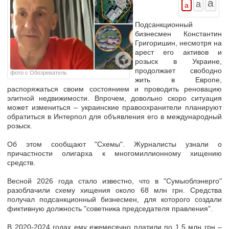
Подсанкционный
бизнесмен Константин
Григоришин, несмотря на
арест его активов и
розыск в Украине,
продолжает свободно
фото с Обозреватель
жить в Европе,
распоряжаться своим состоянием и проводить реновацию
элитной недвижимости
. Впрочем, довольно скоро ситуация
может измениться – украинские правоохранители планируют
обратиться в Интерпол для
объявления его в международный
розыск
.
Об этом сообщают "Схемы". Журналисты узнали о
причастности олигарха к многомиллионному хищению
средств.
Весной 2026 года стало известно, что в "Сумыоблэнерго"
разоблачили схему хищения около 68 млн грн. Средства
получал подсанкционный бизнесмен, для которого создали
фиктивную должность "советника председателя правления".
В 2020-2024 годах ему ежемесячно платили по 1,5 млн грн
–