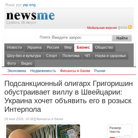
Язык:
рус
укр
eng
Суббота, 08 Август
|
Мобильная версия
RSS
Поиск
Новости
Украина
Россия
Мир
Бизнес
Общество
Шоу-биз и культура
Спорт
Политика
ЧП
Наука и здоровье
Фото
Видео
Экономика
Недвижимость
Финансы и банки
Рынки
Подсанкционный олигарх Григоришин
обустраивает виллу в Швейцарии:
Украина хочет объявить его в розыск
Интерпола
|
29 мая 2026, 10:38
Финансы и банки
Размер
текста: