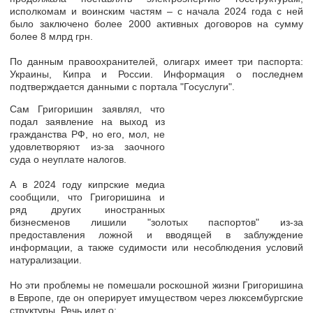
исполкомам и воинским частям –
с начала 2024 года с ней
было заключено более 2000 активных договоров на сумму
более 8 млрд грн
.
По данным правоохранителей, олигарх имеет три паспорта:
Украины, Кипра и России
. Информация о последнем
подтверждается данными с портала "Госуслуги".
Сам Григоришин заявлял, что
подал заявление на выход из
гражданства РФ
, но его, мол, не
удовлетворяют из-за заочного
суда о неуплате налогов.
А в 2024 году кипрские медиа
сообщили, что
Григоришина и
ряд других иностранных
бизнесменов лишили "золотых паспортов"
из-за
предоставления ложной и вводящей в заблуждение
информации, а также судимости или несоблюдения условий
натурализации.
Но эти проблемы не помешали роскошной жизни Григоришина
в Европе, где он оперирует имуществом через люксембургские
структуры. Речь идет о: