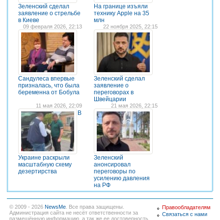
Зеленский сделал
На границе изъяли
заявление о стрельбе
технику Apple на 35
в Киеве
млн
09 февраля 2026, 22:13
22 ноября 2025, 22:15
Сандулеса впервые
Зеленский сделал
призналась, что была
заявление о
беременна от Бобула
переговорах в
Швейцарии
11 мая 2026, 22:09
21 мая 2026, 22:15
В
Украине раскрыли
Зеленский
масштабную схему
анонсировал
дезертирства
переговоры по
усилению давления
на РФ
© 2009 - 2026
NewsMe
. Все права защищены.
Правообладателям
Администрация сайта не несёт ответственности за
Связаться с нами
размещённую информацию, а так же ее достоверность.