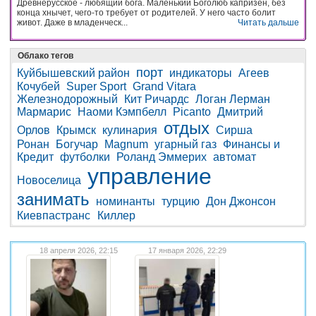
Древнерусское - любящий бога. Маленький Боголюб капризен, без
конца хнычет, чего-то требует от родителей. У него часто болит
живот. Даже в младенческ...
Читать дальше
Облако тегов
порт
Куйбышевский район
индикаторы
Агеев
Кочубей
Super Sport
Grand Vitara
Железнодорожный
Кит Ричардс
Логан Лерман
Мармарис
Наоми Кэмпбелл
Picanto
Дмитрий
отдых
Орлов
Крымск
кулинария
Сирша
Ронан
Богучар
Magnum
угарный газ
Финансы и
Кредит
футболки
Роланд Эммерих
автомат
управление
Новоселица
занимать
номинанты
турцию
Дон Джонсон
Киевпастранс
Киллер
18 апреля 2026, 22:15
17 января 2026, 22:29