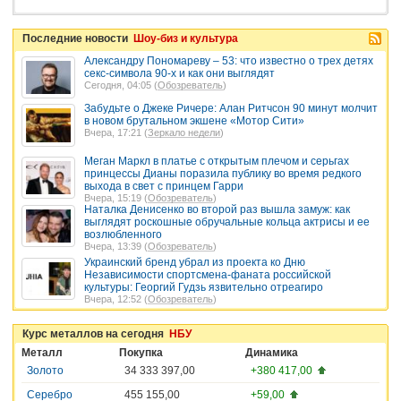
Последние новости
Шоу-биз и культура
Александру Пономареву – 53: что известно о трех детях
секс-символа 90-х и как они выглядят
Сегодня, 04:05 (
Обозреватель
)
Забудьте о Джеке Ричере: Алан Ритчсон 90 минут молчит
в новом брутальном экшене «Мотор Сити»
Вчера, 17:21 (
Зеркало недели
)
Меган Маркл в платье с открытым плечом и серьгах
принцессы Дианы поразила публику во время редкого
выхода в свет с принцем Гарри
Вчера, 15:19 (
Обозреватель
)
Наталка Денисенко во второй раз вышла замуж: как
выглядят роскошные обручальные кольца актрисы и ее
возлюбленного
Вчера, 13:39 (
Обозреватель
)
Украинский бренд убрал из проекта ко Дню
Независимости спортсмена-фаната российской
культуры: Георгий Гудзь язвительно отреагиро
Вчера, 12:52 (
Обозреватель
)
Курс металлов на сегодня
НБУ
Металл
Покупка
Динамика
Золото
34 333 397,00
+380 417,00
Серебро
455 155,00
+59,00