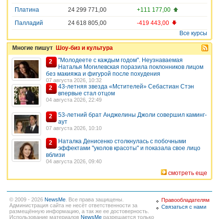
Платина
24 299 771,00
+111 177,00
Палладий
24 618 805,00
-419 443,00
Все курсы
Многие пишут
Шоу-биз и культура
"Молодеете с каждым годом". Неузнаваемая
2
Наталья Могилевская поразила поклонников лицом
без макияжа и фигурой после похудения
07 августа 2026, 10:32
43-летняя звезда «Мстителей» Себастиан Стэн
2
впервые стал отцом
04 августа 2026, 22:49
53-летний брат Анджелины Джоли совершил каминг-
2
аут
07 августа 2026, 10:10
Наталка Денисенко столкнулась с побочными
2
эффектами "уколов красоты" и показала свое лицо
вблизи
04 августа 2026, 09:40
смотреть еще
© 2009 - 2026
NewsMe
. Все права защищены.
Правообладателям
Администрация сайта не несёт ответственности за
Связаться с нами
размещённую информацию, а так же ее достоверность.
Использование материалов
NewsMe
разрешается только