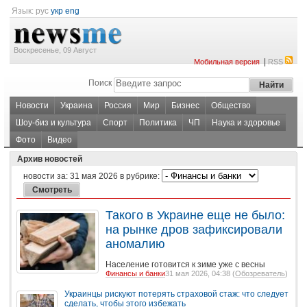
Язык:
рус
укр
eng
Воскресенье, 09 Август
|
Мобильная версия
RSS
Поиск
Новости
Украина
Россия
Мир
Бизнес
Общество
Шоу-биз и культура
Спорт
Политика
ЧП
Наука и здоровье
Фото
Видео
Архив новостей
новости за:
31 мая 2026
в рубрике:
Такого в Украине еще не было:
на рынке дров зафиксировали
аномалию
Население готовится к зиме уже с весны
Финансы и банки
31 мая 2026, 04:38 (
Обозреватель
)
Украинцы рискуют потерять страховой стаж: что следует
сделать, чтобы этого избежать