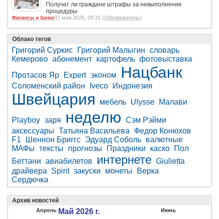
Получат ли граждане штрафы за невыполнение
процедуры
Финансы и банки
31 мая 2026, 03:31 (
Обозреватель
)
Облако тегов
Григорий Суркис
Григорий Малыгин
словарь
Кемерово
абонемент
картофель
фотовыставка
Нацбанк
Протасов Яр
Expert
эконом
Соломенский район
Iveco
Индонезия
Швейцария
мебель
Ulysse
Малави
неделю
Playboy
заря
Сэм Рэйми
аксессуары
Татьяна Васильева
Федор Конюхов
F1
Шеннон Бриггс
Эдуард Соболь
валютные
МАФы
тексты
прогнозы
Праздники
каско
Пол
интернете
Беттани
авиабилетов
Giulietta
драйвера
Spirit
закуски
монеты
Верка
Сердючка
Архив новостей
Апрель
Май 2026 г.
Июнь