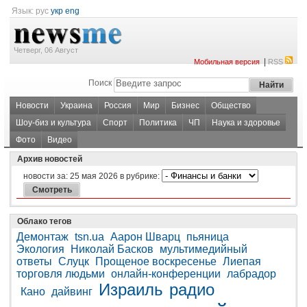
Язык:
рус
укр
eng
Четверг, 06 Август
|
Мобильная версия
RSS
Поиск
Новости
Украина
Россия
Мир
Бизнес
Общество
Шоу-биз и культура
Спорт
Политика
ЧП
Наука и здоровье
Фото
Видео
Архив новостей
новости за:
25 мая 2026
в рубрике:
Облако тегов
Демонтаж
tsn.ua
Аарон Шварц
пьяница
Экология
Николай Басков
мультимедийный
ответы
Слуцк
Прощеное воскресенье
Лиепая
торговля людьми
онлайн-конференции
лабрадор
Израиль
радио
Кано
дайвинг