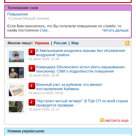
Толкование снов
Повышение
(Сонник Малый сонник)
Если Вам приснилось, что Вы получили повышение по службе, то
наяву постоянное
стре...
Читать дальше
Многие пишут
Украина
|
Россия
|
Мир
В Хмельницком раздались взрывы без объявления
2
воздушной тревоги
31 июля 2026, 12:40
Командира Оболенского хотел убить харьковчанин-
2
пенсионер: СМИ о подробностях покушения
31 июля 2026, 16:45
Военный учет за рубежом: что меняет
2
постановление Кабмина
03 августа 2026, 19:04
"Наступил чистый четверг": В ТЦК СП по всей стране
2
проводятся проверки
30 июля 2026, 11:13
смотреть еще
Новини українською