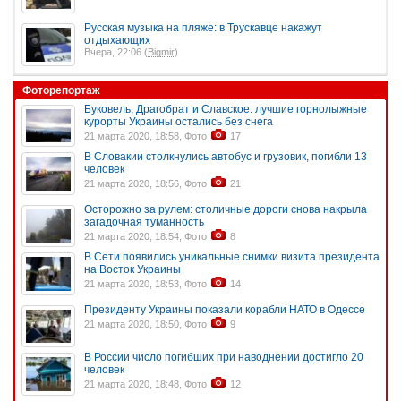
Русская музыка на пляже: в Трускавце накажут
отдыхающих
Вчера, 22:06 (
Bigmir
)
Фоторепортаж
Буковель, Драгобрат и Славское: лучшие горнолыжные
курорты Украины остались без снега
21 марта 2020, 18:58, Фото
17
В Словакии столкнулись автобус и грузовик, погибли 13
человек
21 марта 2020, 18:56, Фото
21
Осторожно за рулем: столичные дороги снова накрыла
загадочная туманность
21 марта 2020, 18:54, Фото
8
В Сети появились уникальные снимки визита президента
на Восток Украины
21 марта 2020, 18:53, Фото
14
Президенту Украины показали корабли НАТО в Одессе
21 марта 2020, 18:50, Фото
9
В России число погибших при наводнении достигло 20
человек
21 марта 2020, 18:48, Фото
12