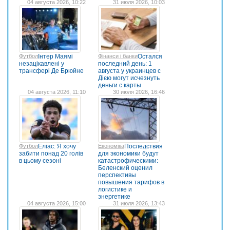
04 августа 2026, 10:22
31 июля 2026, 10:03
Футбол
Інтер Маямі
Фінанси і банки
Остался
незацікавлені у
последний день: 1
трансфері Де Брюйне
августа у украинцев с
Дією могут исчезнуть
деньги с карты
04 августа 2026, 11:10
30 июля 2026, 16:46
Футбол
Еліас: Я хочу
Економіка
Последствия
забити понад 20 голів
для экономики будут
в цьому сезоні
катастрофическими:
Беленский оценил
перспективы
повышения тарифов в
логистике и
энергетике
04 августа 2026, 15:00
31 июля 2026, 13:43