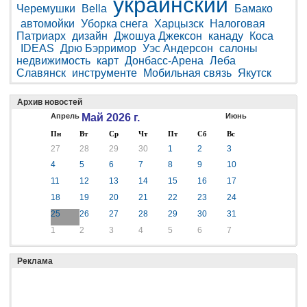
украинский
Черемушки
Bella
Бамако
автомойки
Уборка снега
Харцызск
Налоговая
Патриарх
дизайн
Джошуа Джексон
канаду
Коса
IDEAS
Дрю Бэрримор
Уэс Андерсон
салоны
недвижимость
карт
Донбасс-Арена
Леба
Славянск
инструменте
Мобильная связь
Якутск
Архив новостей
Апрель
Май 2026 г.
Июнь
Пн
Вт
Ср
Чт
Пт
Сб
Вс
27
28
29
30
1
2
3
4
5
6
7
8
9
10
11
12
13
14
15
16
17
18
19
20
21
22
23
24
25
26
27
28
29
30
31
1
2
3
4
5
6
7
Реклама