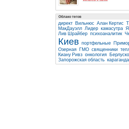
Облако тегов
директ
Вильнюс
Алан Кертис
Т
МакДауэлл
Лидер
камасутра
Я
Лив Шрайбер
психоаналитик
Ч
Киев
портфельные
Примо
Озерная
ГМО
священники
теп
Киану Ривз
онкология
Берлуск
Запорожская область
караганда