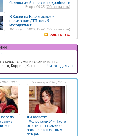
баллистикой: первые подробности
Вчера, 00:35 (
Обозреватель
)
В Киеве на Васильковской
произошло ДТП: погиб
мотоциклист.
02 августа 2026, 15:42 (
Обозреватель
)
больше TOP
мени
он
 в качестве имени)восхитительная;
ринги, Карринг, Карэн
Читать дальше
я 2025, 22:43
27 января 2026, 22:07
 назвала
Финалистка
ю сумму
«Холостяка-14» Настя
ботков
ответила на слухи о
романе с известным
певцом