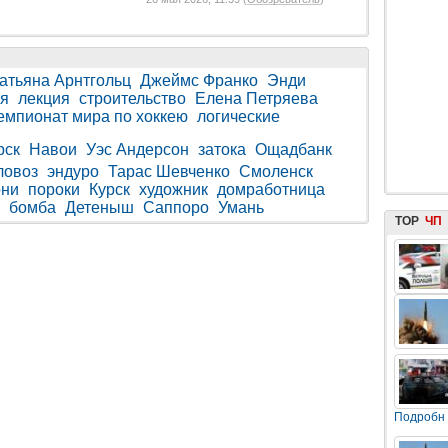
атьяна Арнтгольц
Джеймс Франко
Энди
я
лекция
строительство
Елена Петряева
емпионат мира по хоккею
логические
рск
Навои
Уэс Андерсон
затока
Ощадбанк
ловоз
эндуро
Тарас Шевченко
Смоленск
они
пороки
Курск
художник
домработница
бомба
Детеныш
Саппоро
Умань
TOP
ЧП
Подробн