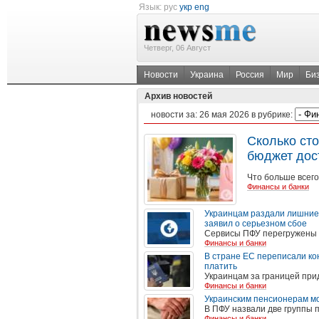
Язык:
рус
укр
eng
Четверг, 06 Август
Новости
Украина
Россия
Мир
Би
Архив новостей
новости за:
26 мая 2026
в рубрике:
Сколько сто
бюджет дос
Что больше всег
Финансы и банки
Украинцам раздали лишние 
заявил о серьезном сбое
Сервисы ПФУ перегружены
Финансы и банки
В стране ЕС переписали кон
платить
Украинцам за границей при
Финансы и банки
Украинским пенсионерам мо
В ПФУ назвали две группы п
Финансы и банки