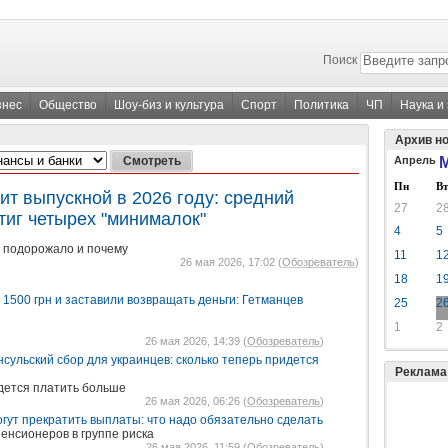
Поиск
знес
Общество
Шоу-биз и культура
Спорт
Политика
ЧП
Наука и
Архив н
Апрель
М
Пн
Вт
ит выпускной в 2026 году: средний
27
2
тиг четырех "минималок"
4
5
о подорожало и почему
11
1
26 мая 2026, 17:02 (
Обозреватель
)
18
1
1500 грн и заставили возвращать деньги: Гетманцев
25
2
1
2
26 мая 2026, 14:39 (
Обозреватель
)
сульский сбор для украинцев: сколько теперь придется
Реклама
дется платить больше
26 мая 2026, 06:26 (
Обозреватель
)
гут прекратить выплаты: что надо обязательно сделать
енсионеров в группе риска
26 мая 2026, 11:59 (
Обозреватель
)