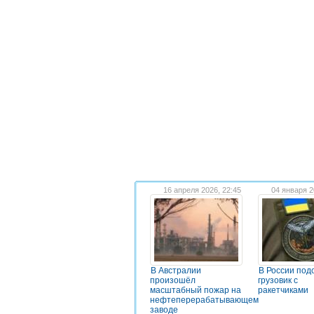
16 апреля 2026, 22:45
04 января 2
В Австралии
В России под
произошёл
грузовик с
масштабный пожар на
ракетчиками
нефтеперерабатывающем
заводе