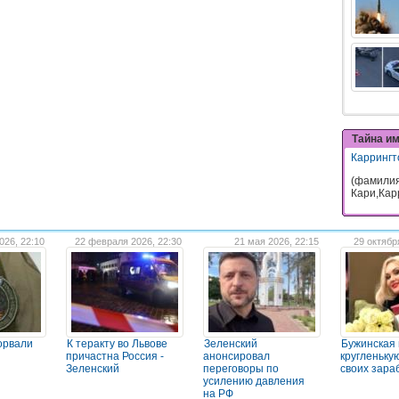
Тайна и
Каррингт
(фамилия
Кари,Кар
026, 22:10
22 февраля 2026, 22:30
21 мая 2026, 22:15
29 октябр
орвали
К теракту во Львове
Зеленский
Бужинская
причастна Россия -
анонсировал
кругленьку
Зеленский
переговоры по
своих зара
усилению давления
на РФ