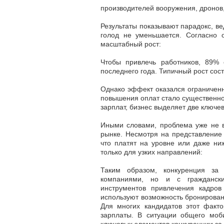
производителей вооружения, дронов,
Результаты показывают парадокс, в
голод
не уменьшается.
Согласно 
масштабный рост:
Чтобы привлечь работников,
89% 
последнего года. Типичный рост сос
Однако эффект оказался ограничен
повышения оплат стало существенно 
зарплат, бизнес выделяет две ключе
Иными словами, проблема уже не в
рынке. Несмотря на представление
что платят
на уровне или даже ни
только для узких направлений:
Таким образом, конкуренция за
компаниями, но и с гражданск
инструментов привлечения кадро
используют возможность бронирован
Для многих кандидатов этот факт
зарплаты.
В ситуации общего моб