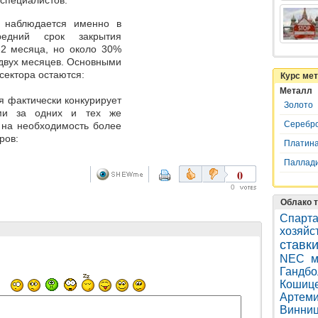
 специалистов.
в наблюдается
именно в
редний срок закрытия
1-2 месяца, но около
30%
двух месяцев. Основными
сектора остаются:
Курс ме
Металл
я фактически конкурирует
Золото
ями
за одних и тех же
Серебр
 на необходимость более
ров:
Платин
Паллад
0
0
Облако т
Спарт
хозяйс
ставк
NEC
м
Гандбо
Кошиц
Артеми
Винни