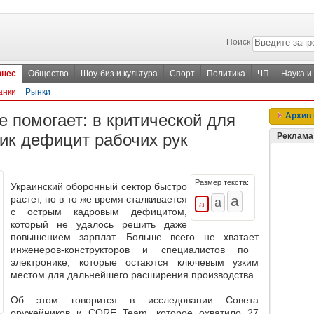
Поиск
знес
Общество
Шоу-биз и культура
Спорт
Политика
ЧП
Наука и
анки
Рынки
 помогает: в критической для
Архив 
ик дефицит рабочих рук
Реклама
Размер текста:
Украинский оборонный сектор быстро
растет, но в то же время
сталкивается
с острым кадровым дефицитом
,
который не удалось решить даже
повышением зарплат. Больше всего не хватает
инженеров-конструкторов и специалистов по
электронике,
которые остаются ключевым узким
местом для дальнейшего расширения производства.
Об этом говорится в исследовании Совета
оружейников и CORE Team, которое охватило 27