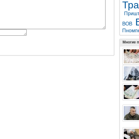
Тр
Приш
ВОВ
Пномп
Многие 