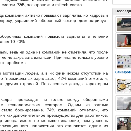
 систем РЭБ, электроники и miltech-софта.
Последн
едь компании активно повышают зарплаты, но кадровый
опросу, украинский оборонный сектор демонстрирует
оборонных компаний повысили зарплаты
в течение
тавил 10-20%.
ным, ведь
ни одна из компаний
не отметила, что после
легче закрывать вакансии. Причина не только в уровне
вые проблемы:
банкиров
 мотивации людей, а в их физическом отсутствии на
 о "премиальных зарплатах", 42% компаний отметили,
же других отраслей.
Повышенные доходы характерны
 кадры происходит не только между оборонными
им технологическим сектором. Одним из важных
в
стало бронирование.
74% компаний отметили, что
ия как дополнительное преимущество для работников.
ор иногда имеет
не меньшее значение, чем уровень
илизационного напряжения это становится одним из