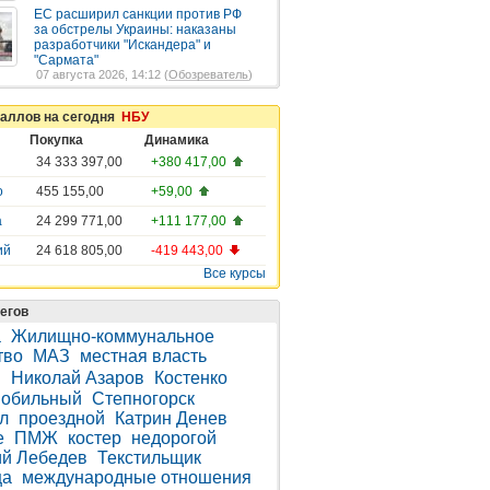
ЕС расширил санкции против РФ
за обстрелы Украины: наказаны
разработчики "Искандера" и
"Сармата"
07 августа 2026, 14:12 (
Обозреватель
)
таллов на сегодня
НБУ
Покупка
Динамика
34 333 397,00
+380 417,00
о
455 155,00
+59,00
а
24 299 771,00
+111 177,00
ий
24 618 805,00
-419 443,00
Все курсы
егов
а
Жилищно-коммунальное
тво
МАЗ
местная власть
и
Николай Азаров
Костенко
обильный
Степногорск
л
проездной
Катрин Денев
е
ПМЖ
костер
недорогой
й Лебедев
Текстильщик
ца
международные отношения