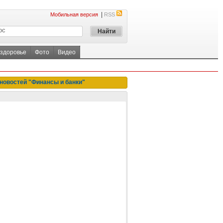
|
Мобильная версия
RSS
 здоровье
Фото
Видео
новостей "Финансы и банки"