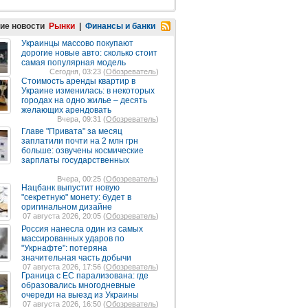
ие новости
Рынки
|
Финансы и банки
Украинцы массово покупают
дорогие новые авто: сколько стоит
самая популярная модель
Сегодня, 03:23 (
Обозреватель
)
Стоимость аренды квартир в
Украине изменилась: в некоторых
городах на одно жилье – десять
желающих арендовать
Вчера, 09:31 (
Обозреватель
)
Главе "Привата" за месяц
заплатили почти на 2 млн грн
больше: озвучены космические
зарплаты государственных
Вчера, 00:25 (
Обозреватель
)
Нацбанк выпустит новую
"секретную" монету: будет в
оригинальном дизайне
07 августа 2026, 20:05 (
Обозреватель
)
Россия нанесла один из самых
массированных ударов по
"Укрнафте": потеряна
значительная часть добычи
07 августа 2026, 17:56 (
Обозреватель
)
Граница с ЕС парализована: где
образовались многодневные
очереди на выезд из Украины
07 августа 2026, 16:50 (
Обозреватель
)