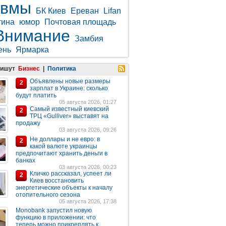
авмы
БК Киев
Ереван
Lifan
тина
юмор
Почтовая площадь
Внимание
Замбия
ень
Ярмарка
пишут
Бизнес
|
Политика
Объявлены новые размеры
2
зарплат в Украине: сколько
будут платить
05 августа 2026, 01:27
Самый известный киевский
2
ТРЦ «Gulliver» выставят на
продажу
03 августа 2026, 09:26
Не доллары и не евро: в
2
какой валюте украинцы
предпочитают хранить деньги в
банках
03 августа 2026, 00:23
Кличко рассказал, успеет ли
2
Киев восстановить
энергетические объекты к началу
отопительного сезона
05 августа 2026, 17:38
Monobank запустил новую
функцию в приложении: что
теперь можно прикреплять к