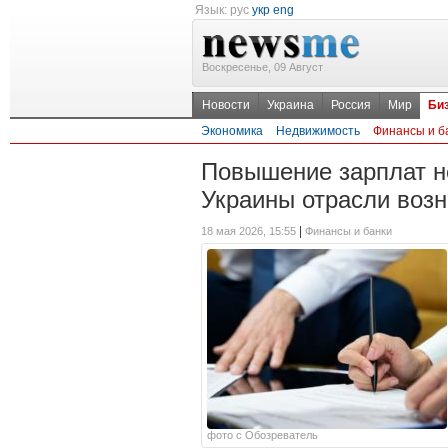
Язык:
рус
укр
eng
Воскресенье, 09 Август
Новости
Украина
Россия
Мир
Би
Экономика
Недвижимость
Финансы и б
Повышение зарплат не
Украины отрасли возн
|
18 мая 2026, 15:55
Финансы и банки
фото с Обозреватель