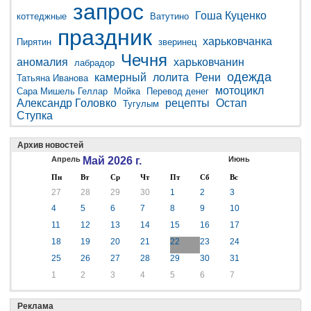
запрос
Гоша Куценко
коттеджные
Ватутино
праздник
харьковчанка
Пирятин
зверинец
Чечня
аномалия
харьковчанин
лабрадор
одежда
камерный
лолита
Рени
Татьяна Иванова
мотоцикл
Сара Мишель Геллар
Мойка
Перевод денег
Александр Головко
рецепты
Остап
Тугулым
Ступка
Архив новостей
Апрель
Май 2026 г.
Июнь
Пн
Вт
Ср
Чт
Пт
Сб
Вс
27
28
29
30
1
2
3
4
5
6
7
8
9
10
11
12
13
14
15
16
17
18
19
20
21
22
23
24
25
26
27
28
29
30
31
1
2
3
4
5
6
7
Реклама