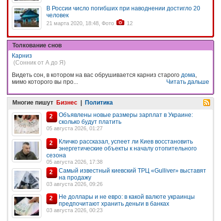
В России число погибших при наводнении достигло 20
человек
21 марта 2020, 18:48, Фото
12
Толкование снов
Карниз
(Сонник от А до Я)
Видеть сон, в котором на вас обрушивается карниз старого
дома
,
мимо которого вы про...
Читать дальше
Многие пишут
Бизнес
|
Политика
Объявлены новые размеры зарплат в Украине:
2
сколько будут платить
05 августа 2026, 01:27
Кличко рассказал, успеет ли Киев восстановить
2
энергетические объекты к началу отопительного
сезона
05 августа 2026, 17:38
Самый известный киевский ТРЦ «Gulliver» выставят
2
на продажу
03 августа 2026, 09:26
Не доллары и не евро: в какой валюте украинцы
2
предпочитают хранить деньги в банках
03 августа 2026, 00:23