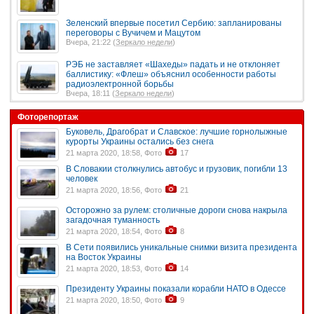
Зеленский впервые посетил Сербию: запланированы
переговоры с Вучичем и Мацутом
Вчера, 21:22 (
Зеркало недели
)
РЭБ не заставляет «Шахеды» падать и не отклоняет
баллистику: «Флеш» объяснил особенности работы
радиоэлектронной борьбы
Вчера, 18:11 (
Зеркало недели
)
Фоторепортаж
Буковель, Драгобрат и Славское: лучшие горнолыжные
курорты Украины остались без снега
21 марта 2020, 18:58, Фото
17
В Словакии столкнулись автобус и грузовик, погибли 13
человек
21 марта 2020, 18:56, Фото
21
Осторожно за рулем: столичные дороги снова накрыла
загадочная туманность
21 марта 2020, 18:54, Фото
8
В Сети появились уникальные снимки визита президента
на Восток Украины
21 марта 2020, 18:53, Фото
14
Президенту Украины показали корабли НАТО в Одессе
21 марта 2020, 18:50, Фото
9