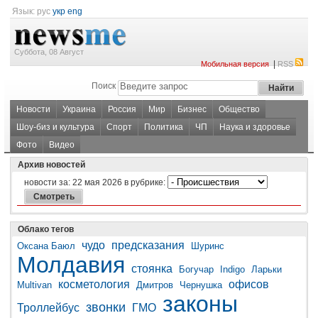
Язык:
рус
укр
eng
Суббота, 08 Август
|
Мобильная версия
RSS
Поиск
Новости
Украина
Россия
Мир
Бизнес
Общество
Шоу-биз и культура
Спорт
Политика
ЧП
Наука и здоровье
Фото
Видео
Архив новостей
новости за:
22 мая 2026
в рубрике:
Облако тегов
чудо
предсказания
Оксана Баюл
Шуринс
Молдавия
стоянка
Богучар
Indigo
Ларьки
косметология
офисов
Multivan
Дмитров
Чернушка
законы
звонки
Троллейбус
ГМО