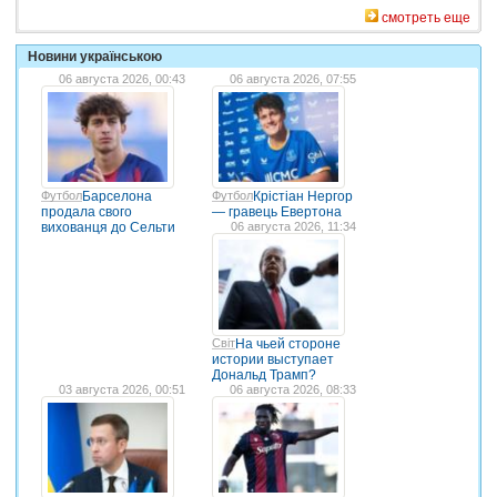
смотреть еще
Новини українською
06 августа 2026, 00:43
06 августа 2026, 07:55
Футбол
Барселона
Футбол
Крістіан Нергор
продала свого
— гравець Евертона
вихованця до Сельти
06 августа 2026, 11:34
Світ
На чьей стороне
истории выступает
Дональд Трамп?
03 августа 2026, 00:51
06 августа 2026, 08:33