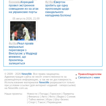
Економіка
Корецкий
Футбол
Евертон
провел экстренное
зробить ще одну
совещание из-за атак
пропозицію щодо
на украинские порты
скандального
нападника Болоньї
05 августа 2026, 21:00
Футбол
Реал провів
вирішальні
переговори з
Вінісіусом: у Мадриді
впевнені, що
бразилець
залишиться
© 2009 - 2026
NewsMe
. Все права защищены.
Правообладателям
Администрация сайта не несёт ответственности за
Связаться с нами
размещённую информацию, а так же ее достоверность.
Использование материалов
NewsMe
разрешается только
при условии ссылки (для интернет-изданий - гиперссылки)
на NewsMe.com.ua.
Наши проекты:
Новости
|
Погода
|
Гороскоп
|
Приметы
|
Финансы
|
Авто
|
Фото
|
Видео
|
Сонник
|
Тайна имени
|
Игры
|
Шоу-бизнес
|
Спорт
|
Такси
|
Переводчик