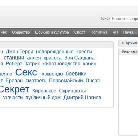
Поиск
знес
Общество
Шоу-биз и культура
Спорт
Политика
ЧП
Наука и
Архив 
ин
Джон Терри
новорожденные
кресты
Реклама
станции
г
аллея
красота
Зои Салдана
ая
Роберт Патрик
животноводство
кабин
Секс
боевики
деяло
тхэквондо
т
Ереван
смотреть
Первомайский
Ducati
Секрет
Кировское
Скриншоты
запчасти
публичный дом
Дмитрий Нагиев