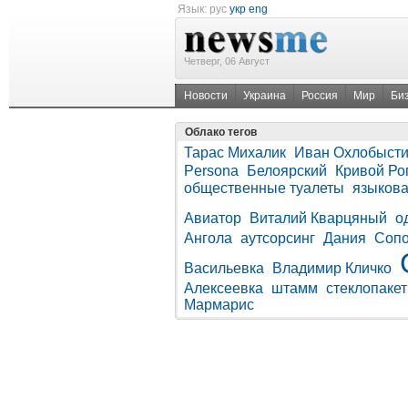
Язык:
рус
укр
eng
Четверг, 06 Август
Новости
Украина
Россия
Мир
Би
Облако тегов
Тарас Михалик
Иван Охлобыст
Persona
Белоярский
Кривой Ро
общественные туалеты
языков
Авиатор
Виталий Кварцяный
о
Ангола
аутсорсинг
Дания
Сопо
Васильевка
Владимир Кличко
Алексеевка
штамм
стеклопакет
Мармарис