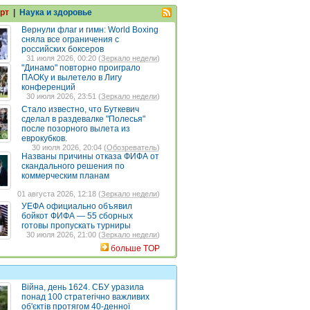
рт
|
Наука и здоровье
Вернули флаг и гимн: World Boxing
сняла все ограничения с
российских боксеров
31 июля 2026, 00:20 (
Зеркало недели
)
"Динамо" повторно проиграло
ПАОКу и вылетело в Лигу
конференций
30 июля 2026, 23:51 (
Зеркало недели
)
Стало известно, что Буткевич
сделал в раздевалке "Полесья"
после позорного вылета из
еврокубков.
30 июля 2026, 20:04 (
Обозреватель
)
Названы причины отказа ФИФА от
скандального решения по
коммерческим планам
01 августа 2026, 12:18 (
Зеркало недели
)
УЕФА официально объявил
бойкот ФИФА — 55 сборных
готовы пропускать турниры
30 июля 2026, 21:00 (
Зеркало недели
)
больше TOP
Війна, день 1624. СБУ уразила
понад 100 стратегічно важливих
об'єктів протягом 40-денної