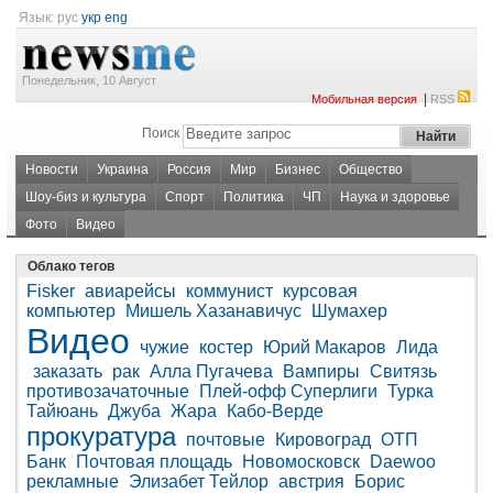
Язык:
рус
укр
eng
Понедельник, 10 Август
|
Мобильная версия
RSS
Поиск
Новости
Украина
Россия
Мир
Бизнес
Общество
Шоу-биз и культура
Спорт
Политика
ЧП
Наука и здоровье
Фото
Видео
Облако тегов
Fisker
авиарейсы
коммунист
курсовая
компьютер
Мишель Хазанавичус
Шумахер
Видео
чужие
костер
Юрий Макаров
Лида
заказать
рак
Алла Пугачева
Вампиры
Свитязь
противозачаточные
Плей-офф Суперлиги
Турка
Тайюань
Джуба
Жара
Кабо-Верде
прокуратура
почтовые
Кировоград
ОТП
Банк
Почтовая площадь
Новомосковск
Daewoo
рекламные
Элизабет Тейлор
австрия
Борис