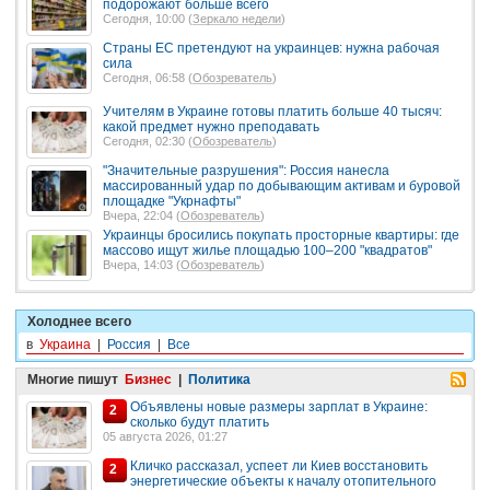
подорожают больше всего
Сегодня, 10:00 (
Зеркало недели
)
Страны ЕС претендуют на украинцев: нужна рабочая
сила
Сегодня, 06:58 (
Обозреватель
)
Учителям в Украине готовы платить больше 40 тысяч:
какой предмет нужно преподавать
Сегодня, 02:30 (
Обозреватель
)
"Значительные разрушения": Россия нанесла
массированный удар по добывающим активам и буровой
площадке "Укрнафты"
Вчера, 22:04 (
Обозреватель
)
Украинцы бросились покупать просторные квартиры: где
массово ищут жилье площадью 100–200 "квадратов"
Вчера, 14:03 (
Обозреватель
)
Холоднее всего
в
Украина
|
Россия
|
Все
Многие пишут
Бизнес
|
Политика
Объявлены новые размеры зарплат в Украине:
2
сколько будут платить
05 августа 2026, 01:27
Кличко рассказал, успеет ли Киев восстановить
2
энергетические объекты к началу отопительного