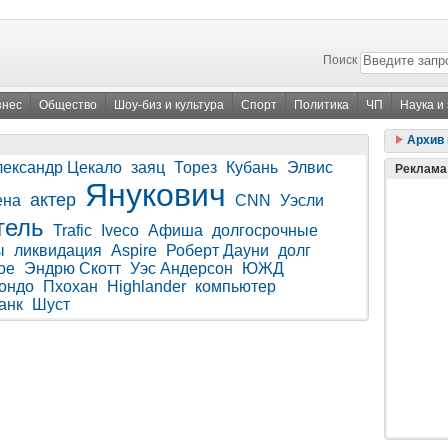
Поиск
знес
Общество
Шоу-биз и культура
Спорт
Политика
ЧП
Наука и
Архив 
лександр Цекало
заяц
Торез
Кубань
Элвис
Реклама
Янукович
актер
ена
CNN
Уэсли
тель
Trafic
Iveco
Афиша
долгосрочные
ы
ликвидация
Aspire
Роберт Дауни
долг
ое
Эндрю Скотт
Уэс Андерсон
ЮЖД
ондо
Пхохан
Highlander
компьютер
анк
Шуст