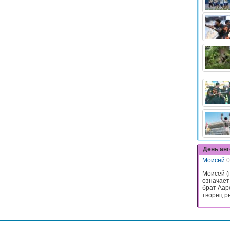
День ан
Моисей
0
Моисей (
означает
брат Аар
творец ре