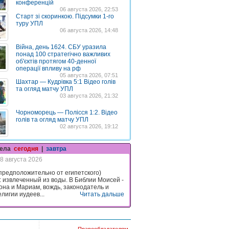
конференцій
06 августа 2026, 22:53
Старт зі скоринкою. Підсумки 1-го
туру УПЛ
06 августа 2026, 14:48
Війна, день 1624. СБУ уразила
понад 100 стратегічно важливих
об'єктів протягом 40-денної
операції впливу на рф
05 августа 2026, 07:51
Шахтар — Кудрівка 5:1 Відео голів
та огляд матчу УПЛ
03 августа 2026, 21:32
Чорноморець — Полісся 1:2. Відео
голів та огляд матчу УПЛ
02 августа 2026, 19:12
гела
сегодня
|
завтра
8 августа 2026
предположительно от египетского)
: извлеченный из воды. В Библии Моисей -
она и Мариам, вождь, законодатель и
лигии иудеев...
Читать дальше
Правообладателям