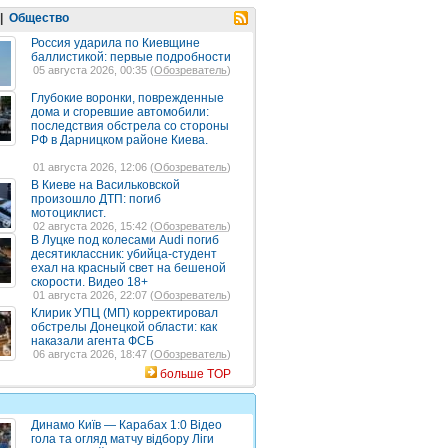
|
Общество
Россия ударила по Киевщине
баллистикой: первые подробности
05 августа 2026, 00:35 (
Обозреватель
)
Глубокие воронки, поврежденные
дома и сгоревшие автомобили:
последствия обстрела со стороны
РФ в Дарницком районе Киева.
01 августа 2026, 12:06 (
Обозреватель
)
В Киеве на Васильковской
произошло ДТП: погиб
мотоциклист.
02 августа 2026, 15:42 (
Обозреватель
)
В Луцке под колесами Audi погиб
десятиклассник: убийца-студент
ехал на красный свет на бешеной
скорости. Видео 18+
01 августа 2026, 22:07 (
Обозреватель
)
Клирик УПЦ (МП) корректировал
обстрелы Донецкой области: как
наказали агента ФСБ
06 августа 2026, 18:47 (
Обозреватель
)
больше TOP
Динамо Київ — Карабах 1:0 Відео
гола та огляд матчу відбору Ліги