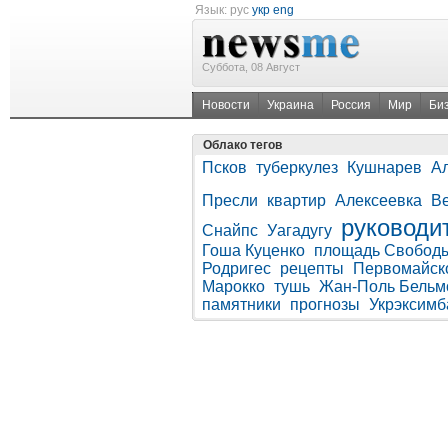
Язык:
рус
укр
eng
Суббота, 08 Август
Новости
Украина
Россия
Мир
Би
Облако тегов
Псков
туберкулез
Кушнарев
А
Пресли
квартир
Алексеевка
В
руководи
Снайпс
Уагадугу
Гоша Куценко
площадь Свобод
Родригес
рецепты
Первомайск
Марокко
тушь
Жан-Поль Бельм
памятники
прогнозы
Укрэксимб