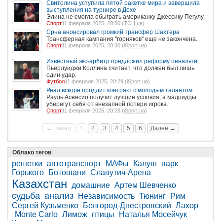
Свитолина уступила пятой ракетке мира и завершила
выступления на турнире в Дохе
Элина не смогла обыграть американку Джессику Пегулу.
Спорт
11 февраля 2025, 20:50 (
ТСН.ua
)
Срна анонсировал громкий трансфер Шахтера
Трансферная кампания "горняков" еще не закончена.
Спорт
11 февраля 2025, 20:30 (
iSport.ua
)
Известный экс-арбитр предложил реформу пенальти
Пьерлуиджи Коллина считает, что должен был лишь
один удар.
Футбол
11 февраля 2025, 20:29 (
iSport.ua
)
Реал вскоре продлит контракт с молодым талантом
Рауль Асенсио получит лучшие условия, а мадридцы
уберегут себя от внезапной потери игрока.
Спорт
11 февраля 2025, 20:28 (
iSport.ua
)
← Назад
1
2
3
4
5
6
Далее →
Облако тегов
решетки
автотранспорт
МАФы
Калуш
парк
Горького
Ботошани
Славутич-Арена
Казахстан
домашние
Артем Шевченко
судьба
анализ
Независимость
Тюнинг
Рим
Сергей Кузьменко
Белгород-Днестровский
Лахор
Monte Carlo
Лимож
птицы
Наталья Мосейчук