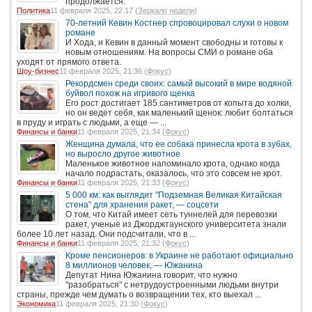
продолжается.
Политика
11 февраля 2025, 22:17 (
Зеркало недели
)
70-летний Кевин Костнер спровоцировал слухи о новом
романе
И Хода, и Кевин в данный момент свободны и готовы к
новым отношениям. На вопросы СМИ о романе оба
уходят от прямого ответа.
Шоу-бизнес
11 февраля 2025, 21:36 (
Фокус
)
Рекордсмен среди своих: самый высокий в мире водяной
буйвол похож на игривого щенка
Его рост достигает 185 сантиметров от копыта до холки,
но он ведет себя, как маленький щенок: любит болтаться
в пруду и играть с людьми, а еще — ...
Финансы и банки
11 февраля 2025, 21:34 (
Фокус
)
Женщина думала, что ее собака принесла крота в зубах,
но выросло другое животное
Маленькое животное напоминало крота, однако когда
начало подрастать, оказалось, что это совсем не крот.
Финансы и банки
11 февраля 2025, 21:33 (
Фокус
)
5 000 км: как выглядит "Подземная Великая Китайская
стена" для хранения ракет, — соцсети
О том, что Китай имеет сеть туннелей для перевозки
ракет, ученые из Джорджтаунского университета знали
более 10 лет назад. Они подсчитали, что в ...
Финансы и банки
11 февраля 2025, 21:32 (
Фокус
)
Кроме пенсионеров: в Украине не работают официально
8 миллионов человек, — Южанина
Депутат Нина Южанина говорит, что нужно
"разобраться" с нетрудоустроенными людьми внутри
страны, прежде чем думать о возвращении тех, кто выехал ...
Экономика
11 февраля 2025, 21:30 (
Фокус
)