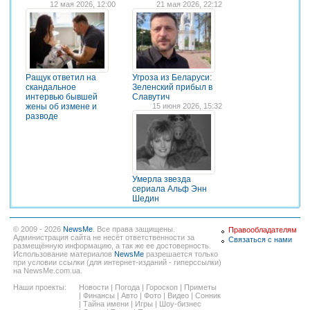
12 мая 2026, 12:00
21 мая 2026, 22:12
Ращук ответил на
Угроза из Беларуси:
скандальное
Зеленский прибыл в
интервью бывшей
Славутич
жены об измене и
15 июня 2026, 15:32
разводе
Умерла звезда
сериала Альф Энн
Шедин
© 2009 - 2026
NewsMe
. Все права защищены.
Правообладателям
Администрация сайта не несёт ответственности за
Связаться с нами
размещённую информацию, а так же ее достоверность.
Использование материалов
NewsMe
разрешается только
при условии ссылки (для интернет-изданий - гиперссылки)
на NewsMe.com.ua.
Наши проекты:
Новости
|
Погода
|
Гороскоп
|
Приметы
|
Финансы
|
Авто
|
Фото
|
Видео
|
Сонник
|
Тайна имени
|
Игры
|
Шоу-бизнес