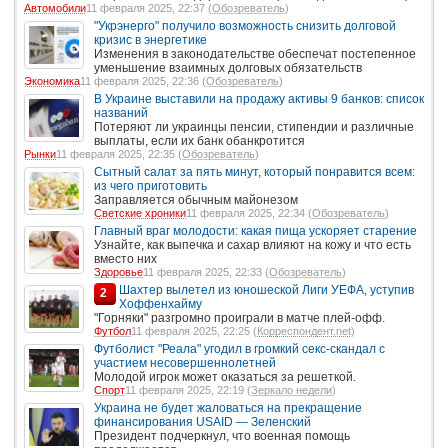
Автомобили
11 февраля 2025, 22:37 (
Обозреватель
)
"Укрэнерго" получило возможность снизить долговой
кризис в энергетике
Изменения в законодательстве обеспечат постепенное
уменьшение взаимных долговых обязательств
Экономика
11 февраля 2025, 22:36 (
Обозреватель
)
В Украине выставили на продажу активы 9 банков: список
названий
Потеряют ли украинцы пенсии, стипендии и различные
выплаты, если их банк обанкротится
Рынки
11 февраля 2025, 22:35 (
Обозреватель
)
Сытный салат за пять минут, который понравится всем:
из чего приготовить
Заправляется обычным майонезом
Светские хроники
11 февраля 2025, 22:34 (
Обозреватель
)
Главный враг молодости: какая пища ускоряет старение
Узнайте, как выпечка и сахар влияют на кожу и что есть
вместо них
Здоровье
11 февраля 2025, 22:33 (
Обозреватель
)
Шахтер вылетел из юношеской Лиги УЕФА, уступив
2
Хоффенхайму
"Горняки" разгромно проиграли в матче плей-офф.
Футбол
11 февраля 2025, 22:25 (
Корреспондент.net
)
Футболист "Реала" угодил в громкий секс-скандал с
участием несовершеннолетней
Молодой игрок может оказаться за решеткой.
Спорт
11 февраля 2025, 22:19 (
Зеркало недели
)
Украина не будет жаловаться на прекращение
финансирования USAID — Зеленский
Президент подчеркнул, что военная помощь