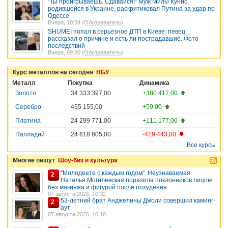
"Ты проигрываешь. Сдавайся!" Муж Милы Кунис,
родившейся в Украине, раскритиковал Путина за удар по
Одессе
Вчера, 10:34 (
Обозреватель
)
SHUMEI попал в серьезное ДТП в Киеве: певец
рассказал о причине и есть ли пострадавшие. Фото
последствий
Вчера, 09:30 (
Обозреватель
)
Курс металлов на сегодня
НБУ
Металл
Покупка
Динамика
Золото
34 333 397,00
+380 417,00
Серебро
455 155,00
+59,00
Платина
24 299 771,00
+111 177,00
Палладий
24 618 805,00
-419 443,00
Все курсы
Многие пишут
Шоу-биз и культура
"Молодеете с каждым годом". Неузнаваемая
2
Наталья Могилевская поразила поклонников лицом
без макияжа и фигурой после похудения
07 августа 2026, 10:32
53-летний брат Анджелины Джоли совершил каминг-
2
аут
07 августа 2026, 10:10