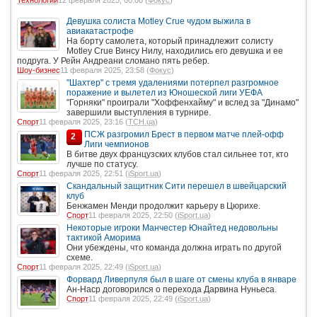
Девушка солиста Motley Crue чудом выжила в
авиакатастрофе
На борту самолета, который принадлежит солисту
Motley Crue Винсу Нилу, находились его девушка и ее
подруга. У Рейн Андреани сломано пять ребер.
Шоу-бизнес
11 февраля 2025, 23:58 (
Фокус
)
"Шахтер" с тремя удалениями потерпел разгромное
поражение и вылетел из Юношеской лиги УЕФА
"Горняки" проиграли "Хоффенхайму" и вслед за "Динамо"
завершили выступления в турнире.
Спорт
11 февраля 2025, 23:16 (
ТСН.ua
)
ПСЖ разгромил Брест в первом матче плей-офф
2
Лиги чемпионов
В битве двух французских клубов стал сильнее тот, кто
лучше по статусу.
Спорт
11 февраля 2025, 22:51 (
iSport.ua
)
Скандальный защитник Сити перешел в швейцарский
клуб
Бенжамен Менди продолжит карьеру в Цюрихе.
Спорт
11 февраля 2025, 22:50 (
iSport.ua
)
Некоторые игроки Манчестер Юнайтед недовольны
тактикой Аморима
Они убеждены, что команда должна играть по другой
схеме.
Спорт
11 февраля 2025, 22:49 (
iSport.ua
)
Форвард Ливерпуля был в шаге от смены клуба в январе
Ан-Наср договорился о перехода Дарвина Нуньеса.
Спорт
11 февраля 2025, 22:49 (
iSport.ua
)