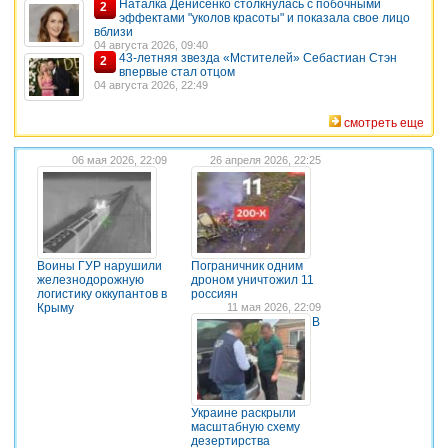
Наталка Денисенко столкнулась с побочными
2
эффектами "уколов красоты" и показала свое лицо
вблизи
04 августа 2026, 09:40
43-летняя звезда «Мстителей» Себастиан Стэн
2
впервые стал отцом
04 августа 2026, 22:49
смотреть еще
06 мая 2026, 22:09
26 апреля 2026, 22:25
Воины ГУР нарушили
Пограничник одним
железнодорожную
дроном уничтожил 11
логистику оккупантов в
россиян
Крыму
11 мая 2026, 22:09
В
Украине раскрыли
масштабную схему
дезертирства