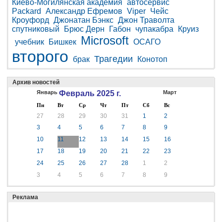
Киево-Могилянская академия
автосервис
Packard
Александр Ефремов
Viper
Чейс
Кроуфорд
Джонатан Бэнкс
Джон Траволта
спутниковый
Брюс Дерн
Габон
чупакабра
Круиз
Microsoft
учебник
Бишкек
ОСАГО
второго
Трагедии
брак
Конотоп
Архив новостей
Январь
Февраль 2025 г.
Март
Пн
Вт
Ср
Чт
Пт
Сб
Вс
27
28
29
30
31
1
2
3
4
5
6
7
8
9
10
11
12
13
14
15
16
17
18
19
20
21
22
23
24
25
26
27
28
1
2
3
4
5
6
7
8
9
Реклама