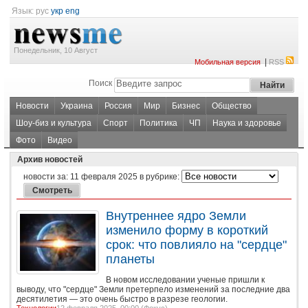
Язык:
рус
укр
eng
Понедельник, 10 Август
|
Мобильная версия
RSS
Поиск
Новости
Украина
Россия
Мир
Бизнес
Общество
Шоу-биз и культура
Спорт
Политика
ЧП
Наука и здоровье
Фото
Видео
Архив новостей
новости за:
11 февраля 2025
в рубрике:
Внутреннее ядро Земли
изменило форму в короткий
срок: что повлияло на "сердце"
планеты
В новом исследовании ученые пришли к
выводу, что "сердце" Земли претерпело изменений за последние два
десятилетия — это очень быстро в разрезе геологии.
Технологии
12 февраля 2025, 00:00 (
Фокус
)