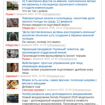
32,5 миллиона фунтов за имение, наполненное молью:
как украинец и наследница грузинского олигарха
отсудили компенсацию
Что не так с домом
Рынки
11 февраля 2025, 22:43 (
Обозреватель
)
Температурные качели и гололедица: синоптики дали
прогноз погоды на среду, 12 февраля
Ночью ожидается ощутимый мороз
Общество
11 февраля 2025, 22:42 (
Обозреватель
)
"Дела против военных должны расследовать военные":
аналитик объяснил суть создания в Украине военной
полиции.
Он сказал, почему это важно
Общество
11 февраля 2025, 22:41 (
Обозреватель
)
Украинцам продавали "паленый" алкоголь: где
производили поддельный коньяк
Производителям фальсификата грозит тюрьма
Рынки
11 февраля 2025, 22:40 (
Обозреватель
)
Фейсбилдинг: простые упражнения для лица,
убирающие морщинки
Какие легкие упражнения подтягивают дряблую кожу
лица
Здоровье
11 февраля 2025, 22:39 (
Обозреватель
)
Можно есть на ночь: самая вкусная, полезная шаурма с
мясом и овощами
Добавьте сыр
Светские хроники
11 февраля 2025, 22:38 (
Обозреватель
)
Honda раскрыла цену долгожданного внедорожника.
Новый внедорожник Honda Passport 2026 модельного
года – долгожданный недорогой игрок в сегменте
современных внедорожников. Производитель наконец-...