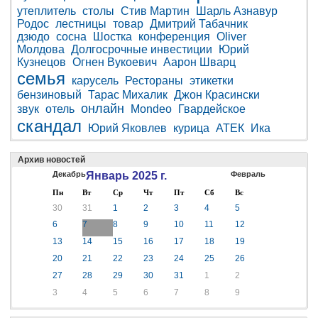
утеплитель
столы
Стив Мартин
Шарль Азнавур
Родос
лестницы
товар
Дмитрий Табачник
дзюдо
сосна
Шостка
конференция
Oliver
Молдова
Долгосрочные инвестиции
Юрий
Кузнецов
Огнен Вукоевич
Аарон Шварц
семья
карусель
Рестораны
этикетки
бензиновый
Тарас Михалик
Джон Красински
онлайн
звук
отель
Mondeo
Гвардейское
скандал
Юрий Яковлев
курица
АТЕК
Ика
Архив новостей
Декабрь
Январь 2025 г.
Февраль
Пн
Вт
Ср
Чт
Пт
Сб
Вс
30
31
1
2
3
4
5
6
7
8
9
10
11
12
13
14
15
16
17
18
19
20
21
22
23
24
25
26
27
28
29
30
31
1
2
3
4
5
6
7
8
9