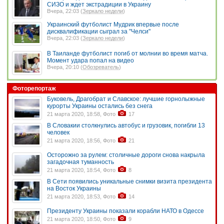
СИЗО и ждет экстрадиции в Украину
Вчера, 22:03 (
Зеркало недели
)
Украинский футболист Мудрик впервые после
дисквалификации сыграл за "Челси"
Вчера, 22:03 (
Зеркало недели
)
В Таиланде футболист погиб от молнии во время матча.
Момент удара попал на видео
Вчера, 20:10 (
Обозреватель
)
Фоторепортаж
Буковель, Драгобрат и Славское: лучшие горнолыжные
курорты Украины остались без снега
21 марта 2020, 18:58, Фото
17
В Словакии столкнулись автобус и грузовик, погибли 13
человек
21 марта 2020, 18:56, Фото
21
Осторожно за рулем: столичные дороги снова накрыла
загадочная туманность
21 марта 2020, 18:54, Фото
8
В Сети появились уникальные снимки визита президента
на Восток Украины
21 марта 2020, 18:53, Фото
14
Президенту Украины показали корабли НАТО в Одессе
21 марта 2020, 18:50, Фото
9