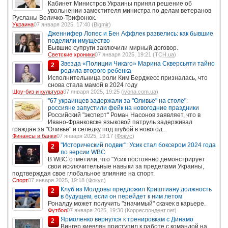
Кабинет Министров Украины принял решение об
увольнении заместителя министра по делам ветеранов
Русланы Величко-Трифонюк.
Украина
07 января 2025, 17:40 (
Bigmir
)
Дженнифер Лопес и Бен Аффлек развелись: как бывшие
поделили имущество
Бывшие супруги заключили мирный договор.
Светские хроники
07 января 2025, 19:21 (
ТСН.ua
)
Звезда «Полиции Чикаго» Марина Скверсьяти тайно
2
родила второго ребенка
Исполнительница роли Ким Берджесс призналась, что
снова стала мамой в 2024 году
Шоу-биз и культура
07 января 2025, 19:25 (
ivona.com.ua
)
"67 украинцев задержали за "Оливье" на столе":
россияне запустили фейк на новогодние праздники
Российский "эксперт" Роман Насонов заявляет, что в
Ивано-Франковске языковой патруль задерживал
граждан за "Оливье" и селедку под шубой в новогод...
Финансы и банки
07 января 2025, 19:17 (
Фокус
)
"Исторический подвиг": Усик стал боксером 2024 года
2
по версии WBC
В WBC отметили, что "Усик постоянно демонстрирует
свои исключительные навыки за пределами Украины,
подтверждая свое глобальное влияние на спорт.
Спорт
07 января 2025, 19:18 (
Фокус
)
Клуб из Молдовы предложил Криштиану должность
2
в будущем, если он перейдет к ним летом
Роналду может получить "значимый" скачек в карьере.
Футбол
07 января 2025, 19:30 (
Корреспондент.net
)
Ярмоленко вернулся к тренировкам с Динамо
2
Вингер киевлян приступил к работе с командой на