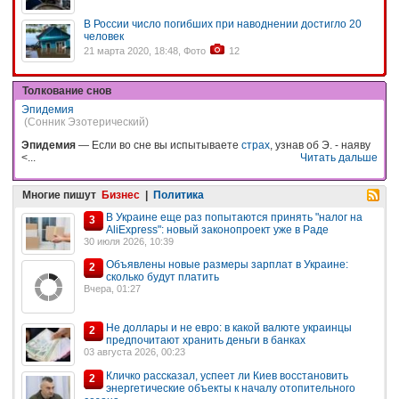
В России число погибших при наводнении достигло 20
человек
21 марта 2020, 18:48, Фото
12
Толкование снов
Эпидемия
(Сонник Эзотерический)
Эпидемия
— Если во сне вы испытываете
страх
, узнав об Э. - наяву
<...
Читать дальше
Многие пишут
Бизнес
|
Политика
В Украине еще раз попытаются принять "налог на
3
AliExpress": новый законопроект уже в Раде
30 июля 2026, 10:39
Объявлены новые размеры зарплат в Украине:
2
сколько будут платить
Вчера, 01:27
Не доллары и не евро: в какой валюте украинцы
2
предпочитают хранить деньги в банках
03 августа 2026, 00:23
Кличко рассказал, успеет ли Киев восстановить
2
энергетические объекты к началу отопительного