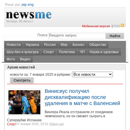
Язык:
рус
укр
eng
Четверг, 06 Август
|
Мобильная версия
RSS
Поиск
Новости
Украина
Россия
Мир
Бизнес
Общество
Шоу-биз и культура
Спорт
Политика
ЧП
Наука и здоровье
Фото
Видео
Архив новостей
новости за:
7 января 2025
в рубрике:
Винисиус получил
дисквалификацию после
удаления в матче с Валенсией
Вингера Реала отстранили от поединков
чемпионата, но он сможет сыграть в
Суперкубке Испании.
Спорт
07 января 2025, 23:52 (
iSport.ua
)