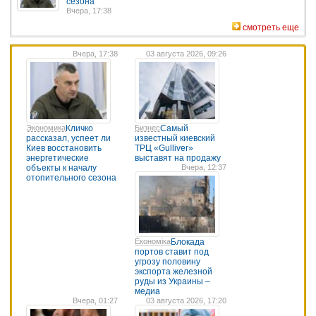
сезона
Вчера, 17:38
смотреть еще
Вчера, 17:38
03 августа 2026, 09:26
Экономика
Кличко
Бизнес
Самый
рассказал, успеет ли
известный киевский
Киев восстановить
ТРЦ «Gulliver»
энергетические
выставят на продажу
объекты к началу
Вчера, 12:37
отопительного сезона
Економіка
Блокада
портов ставит под
угрозу половину
экспорта железной
руды из Украины –
медиа
Вчера, 01:27
03 августа 2026, 17:20