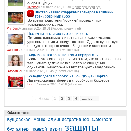
сборе в Турции.
Футбол
07 января 2025, 19:30 (
Корреспондент.net
)
Шахтер назвал спарринг-партнеров на зимний
2
тренировочный сбор
Во время подготовки "горняки" проведут три
товарищеских матча.
Футбол
07 января 2025, 19:31 (
Корреспондент.net
)
Продукты, вызывающие сонливость
Питание напрямую влияет на наше самочувствие,
уровень энергии и продуктивность. Однако существуют
продукты, которые вместо бодрости и активности ...
Здоровье
07 января 2025, 19:44 (
e-news.com.ua
)
Виды боли, которые нельзя игнорировать
Боль — это сигнал организма о том, что что-то пошло не
так. Однако далеко не все болевые ощущения
одинаковы: некоторые из них требуют немедленной...
Здоровье
07 января 2025, 19:45 (
e-news.com.ua
)
Бриедис сделал прогноз на бой Дюбуа - Паркер
Латвиец сравнил форму и способности боксеров.
Бокс
07 января 2025, 19:36 (
iSport.ua
)
← Назад
1
2
3
4
Далее →
Облако тегов
Кущевская
меню
административное
Caterham
защиты
бухгалтер
паевой
иврит