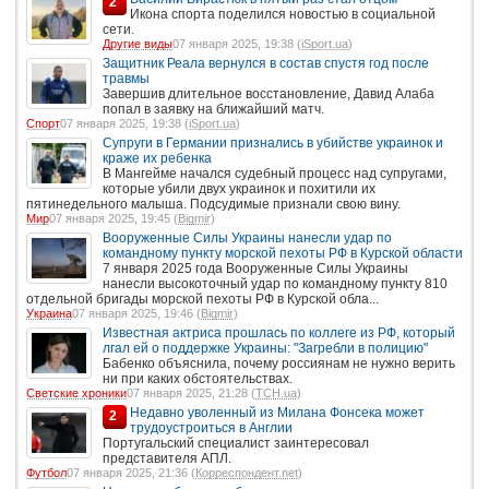
2
Икона спорта поделился новостью в социальной
сети.
Другие виды
07 января 2025, 19:38 (
iSport.ua
)
Защитник Реала вернулся в состав спустя год после
травмы
Завершив длительное восстановление, Давид Алаба
попал в заявку на ближайший матч.
Спорт
07 января 2025, 19:38 (
iSport.ua
)
Супруги в Германии признались в убийстве украинок и
краже их ребенка
В Мангейме начался судебный процесс над супругами,
которые убили двух украинок и похитили их
пятинедельного малыша. Подсудимые признали свою вину.
Мир
07 января 2025, 19:45 (
Bigmir
)
Вооруженные Силы Украины нанесли удар по
командному пункту морской пехоты РФ в Курской области
7 января 2025 года Вооруженные Силы Украины
нанесли высокоточный удар по командному пункту 810
отдельной бригады морской пехоты РФ в Курской обла...
Украина
07 января 2025, 19:46 (
Bigmir
)
Известная актриса прошлась по коллеге из РФ, который
лгал ей о поддержке Украины: "Загребли в полицию"
Бабенко объяснила, почему россиянам не нужно верить
ни при каких обстоятельствах.
Светские хроники
07 января 2025, 21:28 (
ТСН.ua
)
Недавно уволенный из Милана Фонсека может
2
трудоустроиться в Англии
Португальский специалист заинтересовал
представителя АПЛ.
Футбол
07 января 2025, 21:36 (
Корреспондент.net
)