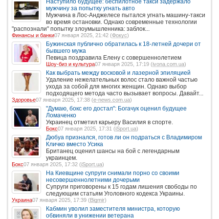
Наступило будущее: беспилотное такси задержало
мужчину за попытку угнать авто
Мужчина в Лос-Анджелесе пытался угнать машину-такси
во время остановки. Однако современные технологии
"распознали" попытку злоумышленника: заблок...
Финансы и банки
07 января 2025, 21:42 (
Фокус
)
Бужинская публично обратилась к 18-летней дочери от
бывшего мужа
Певица поздравила Елену с совершеннолетием
Шоу-биз и культура
07 января 2025, 17:19 (
ivona.com.ua
)
Как выбрать между восковой и лазерной эпиляцией
Удаление нежелательных волос стало важной частью
ухода за собой для многих женщин. Однако выбор
подходящего метода часто вызывает вопросы. Давайт...
Здоровье
07 января 2025, 17:38 (
e-news.com.ua
)
"Думаю, бокс его достал": Богачук оценил будущее
Ломаченко
Украинец отметил карьеру Василия в спорте.
Бокс
07 января 2025, 17:31 (
iSport.ua
)
Дюбуа признался, готов ли он подраться с Владимиром
Кличко вместо Усика
Британец оценил шансы на бой с легендарным
украинцем.
Бокс
07 января 2025, 17:32 (
iSport.ua
)
На Киевщине супруги снимали порно со своими
несовершеннолетними дочерьми
Супруги приговорены к 15 годам лишения свободы по
следующим статьям Уголовного кодекса Украины.
Украина
07 января 2025, 17:39 (
Bigmir
)
Кабмин уволил заместителя министра, которую
обвиняли в унижении ветерана