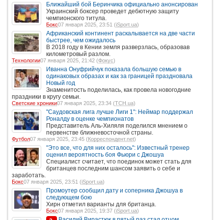
Ближайший бой Беринчика официально анонсирован
Украинский боксер проведет дебютную защиту
чемпионского титула.
Бокс
07 января 2025, 23:51 (
iSport.ua
)
Африканский континент раскалывается на две части
быстрее, чем ожидалось
В 2018 году в Кении земля разверзлась, образовав
километровый разлом.
Технологии
07 января 2025, 21:42 (
Фокус
)
Иванна Онуфрийчук показала большую семью в
одинаковых образах и как за границей праздновала
Новый год
Знаменитость поделилась, как провела новогодние
праздники в кругу семьи.
Светские хроники
07 января 2025, 23:34 (
ТСН.ua
)
"Саудовская лига лучше Лиги 1": Неймар поддержал
Роналду в оценке чемпионатов
Представитель Аль-Хиляля поделился мнением о
первенстве ближневосточной страны.
Футбол
07 января 2025, 23:45 (
Корреспондент.net
)
"Это все, что для них осталось": Известный тренер
оценил вероятность боя Фьюри с Джошуа
Специалист считает, что поединок может стать для
британцев последним шансом заявить о себе и
заработать.
Бокс
07 января 2025, 23:51 (
iSport.ua
)
Промоутер сообщил дату и соперника Джошуа в
следующем бою
Хирн отметил варианты для британца.
Бокс
07 января 2025, 19:37 (
iSport.ua
)
Василий Вирастюк в пятый раз стал отцом