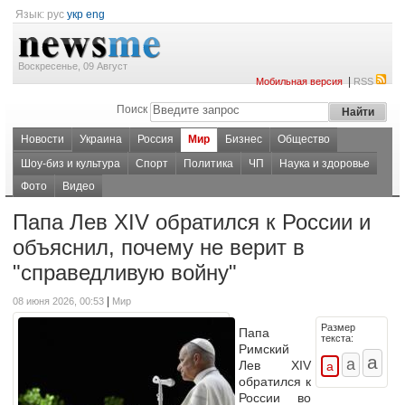
Язык:
рус
укр
eng
Воскресенье, 09 Август
|
Мобильная версия
RSS
Поиск
Новости
Украина
Россия
Мир
Бизнес
Общество
Шоу-биз и культура
Спорт
Политика
ЧП
Наука и здоровье
Фото
Видео
Папа Лев XIV обратился к России и
объяснил, почему не верит в
"справедливую войну"
|
08 июня 2026, 00:53
Мир
Размер
Папа
текста:
Римский
Лев XIV
обратился к
России во