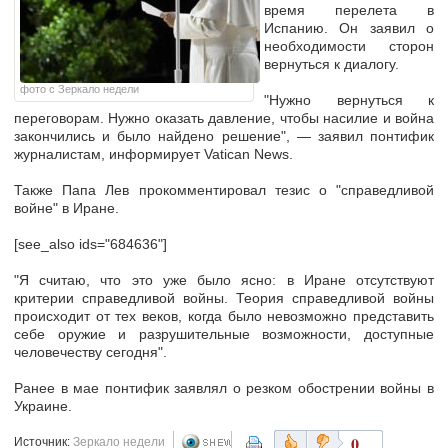
время перелета в
Испанию. Он заявил о
необходимости сторон
вернуться к диалогу.
фото с Зеркало недели
"Нужно вернуться к
переговорам. Нужно оказать давление, чтобы насилие и война
закончились и было найдено решение", — заявил понтифик
журналистам, информирует Vatican News.
Также Папа Лев прокомментировал тезис о "справедливой
войне" в Иране.
[see_also ids="684636"]
"Я считаю, что это уже было ясно: в Иране отсутствуют
критерии справедливой войны. Теория справедливой войны
происходит от тех веков, когда было невозможно представить
себе оружие и разрушительные возможности, доступные
человечеству сегодня".
Ранее в мае понтифик заявлял о резком обострении войны в
Украине.
0
Источник:
Зеркало недели