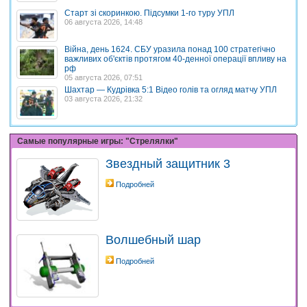
Старт зі скоринкою. Підсумки 1-го туру УПЛ
06 августа 2026, 14:48
Війна, день 1624. СБУ уразила понад 100 стратегічно
важливих об'єктів протягом 40-денної операції впливу на
рф
05 августа 2026, 07:51
Шахтар — Кудрівка 5:1 Відео голів та огляд матчу УПЛ
03 августа 2026, 21:32
Самые популярные игры: "Стрелялки"
Звездный защитник 3
Подробней
Волшебный шар
Подробней