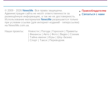
© 2009 - 2026
NewsMe
. Все права защищены.
Правообладателям
Администрация сайта не несёт ответственности за
Связаться с нами
размещённую информацию, а так же ее достоверность.
Использование материалов
NewsMe
разрешается только
при условии ссылки (для интернет-изданий - гиперссылки)
на NewsMe.com.ua.
Наши проекты:
Новости
|
Погода
|
Гороскоп
|
Приметы
|
Финансы
|
Авто
|
Фото
|
Видео
|
Сонник
|
Тайна имени
|
Игры
|
Шоу-бизнес
|
Спорт
|
Такси
|
Переводчик