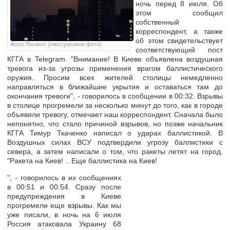
ночь перед 8 июля. Об
этом сообщил
собственный
корреспондент, а также
об этом свидетельствует
Фото: Reuters (ілюстративне фото)
соответствующий пост
КГГА в Telegram. "Внимание! В Киеве объявлена воздушная
тревога из-за угрозы применения врагом баллистического
оружия. Просим всех жителей столицы немедленно
направляться в ближайшие укрытия и оставаться там до
окончания тревоги", - говорилось в сообщении в 00:32. Взрывы
в столице прогремели за несколько минут до того, как в городе
объявили тревогу, отмечает наш корреспондент. Сначала было
непонятно, что стало причиной взрывов, но позже начальник
КГГА Тимур Ткаченко написал о ударах баллистикой. В
Воздушных силах ВСУ подтвердили угрозу баллистики с
севера, а затем написали о том, что ракеты летят на город.
"Ракета на Киев! .. Еще баллистика на Киев!
", - говорилось в их сообщениях
в 00:51 и 00:54. Сразу после
предупреждения в Киеве
прогремели еще взрывы. Как мы
уже писали, в ночь на 6 июля
Россия атаковала Украину 68