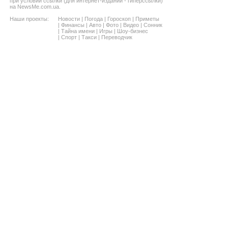
при условии ссылки (для интернет-изданий - гиперссылки)
на NewsMe.com.ua.
Наши проекты:
Новости
|
Погода
|
Гороскоп
|
Приметы
|
Финансы
|
Авто
|
Фото
|
Видео
|
Сонник
|
Тайна имени
|
Игры
|
Шоу-бизнес
|
Спорт
|
Такси
|
Переводчик