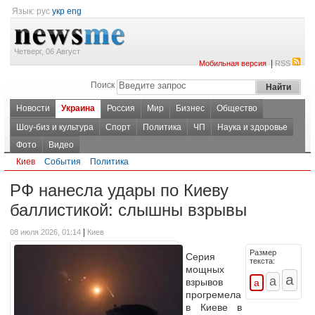
Язык:
рус
укр
eng
Четверг, 06 Август
|
Мобильная версия
RSS
Поиск
Новости
Украина
Россия
Мир
Бизнес
Общество
Шоу-биз и культура
Спорт
Политика
ЧП
Наука и здоровье
Фото
Видео
Киев
События
Политика
РФ нанесла удары по Киеву
баллистикой: слышны взрывы
|
08 июля 2026, 01:14
Киев
Размер
Серия
текста:
мощных
взрывов
прогремела
в Киеве в