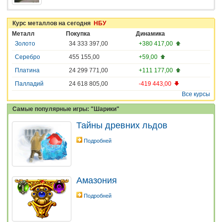
Курс металлов на сегодня
НБУ
Металл
Покупка
Динамика
Золото
34 333 397,00
+380 417,00
Серебро
455 155,00
+59,00
Платина
24 299 771,00
+111 177,00
Палладий
24 618 805,00
-419 443,00
Все курсы
Самые популярные игры: "Шарики"
Тайны древних льдов
Подробней
Амазония
Подробней