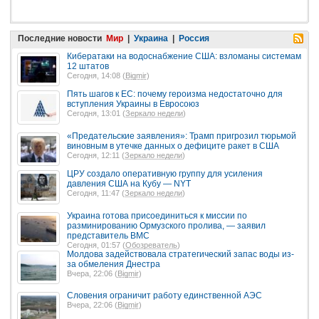
Последние новости
Мир
|
Украина
|
Россия
Кибератаки на водоснабжение США: взломаны системам
12 штатов
Сегодня, 14:08 (
Bigmir
)
Пять шагов к ЕС: почему героизма недостаточно для
вступления Украины в Евросоюз
Сегодня, 13:01 (
Зеркало недели
)
«Предательские заявления»: Трамп пригрозил тюрьмой
виновным в утечке данных о дефиците ракет в США
Сегодня, 12:11 (
Зеркало недели
)
ЦРУ создало оперативную группу для усиления
давления США на Кубу — NYT
Сегодня, 11:47 (
Зеркало недели
)
Украина готова присоединиться к миссии по
разминированию Ормузского пролива, — заявил
представитель ВМС
Сегодня, 01:57 (
Обозреватель
)
Молдова задействовала стратегический запас воды из-
за обмеления Днестра
Вчера, 22:06 (
Bigmir
)
Словения ограничит работу единственной АЭС
Вчера, 22:06 (
Bigmir
)