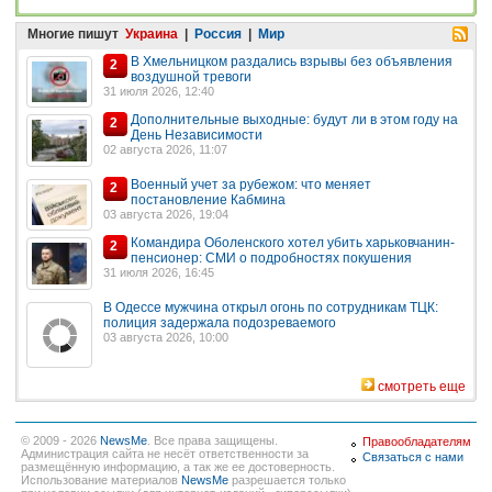
Многие пишут
Украина
|
Россия
|
Мир
В Хмельницком раздались взрывы без объявления
2
воздушной тревоги
31 июля 2026, 12:40
Дополнительные выходные: будут ли в этом году на
2
День Независимости
02 августа 2026, 11:07
Военный учет за рубежом: что меняет
2
постановление Кабмина
03 августа 2026, 19:04
Командира Оболенского хотел убить харьковчанин-
2
пенсионер: СМИ о подробностях покушения
31 июля 2026, 16:45
В Одессе мужчина открыл огонь по сотрудникам ТЦК:
полиция задержала подозреваемого
03 августа 2026, 10:00
смотреть еще
© 2009 - 2026
NewsMe
. Все права защищены.
Правообладателям
Администрация сайта не несёт ответственности за
Связаться с нами
размещённую информацию, а так же ее достоверность.
Использование материалов
NewsMe
разрешается только