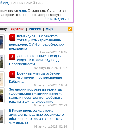
й суд
(Сонник Семейный)
 приснился
день
Страшного Суда, то вы
завершите хорошо спланированную...
Читать дальше
пишут
Украина
|
Россия
|
Мир
Командира Оболенского
2
хотел убить харьковчанин-
пенсионер: СМИ о подробностях
покушения
31 июля 2026, 16:45
Дополнительные выходные:
2
будут ли в этом году на День
Независимости
02 августа 2026, 11:07
Военный учет за рубежом:
2
что меняет постановление
Кабмина
03 августа 2026, 19:04
Зеленский поручил дипломатам
сформировать «зимний пакет»:
каждый посол должен добывать
ракеты и финансирование
03 августа 2026, 22:23
В Киеве произошла утечка
аммиака вследствие российского
обстрела: что это за вещество и
чем опасно
05 августа 2026, 02:16