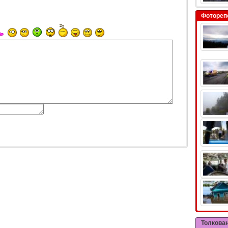
Фотореп
Толкова