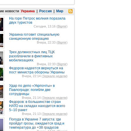
ие новости
Украина
|
Россия
|
Мир
На горе Петрос молния поразила
двух туристов
Сегодня, 13:16 (
Bigmir
)
Украина готовит специальную
санкционную операцию
Вчера, 22:33 (
Bigmir
)
Трех должностных лиц ТЦК
разоблачили в фиктивных
мобилизациях
Вчера, 22:33 (
Bigmir
)
Федоров надеется вернуться на
пост министра обороны Украины
Вчера, 22:14 (
Зеркало недели
)
Удар по депо «Укрпочты» в
Павлограде: погибли две
сотрудницы
Вчера, 21:14 (
Зеркало недели
)
Федоров: в большинстве стран
НАТО на складах находится всего
5–10 ракет
Вчера, 21:13 (
Зеркало недели
)
Погода в Украине 7 августа: где
пройдут грозы, ожидается град и
температура до +38 градусов