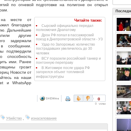
ятий по огневой подготовке на полигоне он открыл
рам.
Последн
 на месте от
Читайте также:
ыжил благодаря
Сырский официально передал
улю. Дальнейшие
полномочия Драпатому
атили другие
Дрон РФ попал в пассажирский
поезд в Днепропетровской области - УЗ
его задержали
Удар по Запорожью: количество
 в сообщении.
пострадавших увеличилось до 30
зы подтвердили
человек
о способность
ВСУ поразили российский танкер и
дить ими. Ранее
понтонную переправу
овщины грозит
В Житомире после удара РФ
ериц Новости от
загорелся объект топливной
инфраструктуры
айтесь на наши
tnet и WhatsApp
0
0
,
Убийство
,
изнасилование