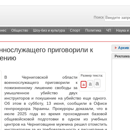
Поиск
знес
Общество
Шоу-биз и культура
Спорт
Политика
ЧП
Наука и
ннослужащего приговорили к
Архив 
чению
Реклама
Размер текста:
В Черниговской области
военнослужащего приговорили к
пожизненному лишению свободы за
умышленное убийство двух
инструкторов и покушение на убийство еще одного.
Об этом в субботу, 13 июня, сообщили в Офисе
генпрокурора Украины. Прокуроры доказали, что в
июле 2025 года во время прохождения базовой
общевойсковой подготовки в одном из учебных
центров на Черниговщине мужчина решил отомстить
инструкторам за их требовательность к дисциплине и