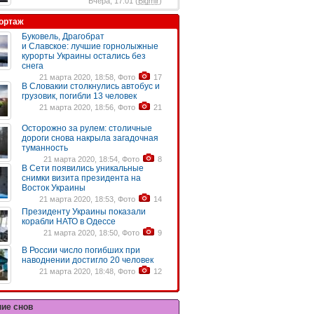
Вчера, 17:01 (
Bigmir
)
ортаж
Буковель, Драгобрат
и Славское: лучшие горнолыжные
курорты Украины остались без
снега
21 марта 2020, 18:58, Фото
17
В Словакии столкнулись автобус и
грузовик, погибли 13 человек
21 марта 2020, 18:56, Фото
21
Осторожно за рулем: столичные
дороги снова накрыла загадочная
туманность
21 марта 2020, 18:54, Фото
8
В Сети появились уникальные
снимки визита президента на
Восток Украины
21 марта 2020, 18:53, Фото
14
Президенту Украины показали
корабли НАТО в Одессе
21 марта 2020, 18:50, Фото
9
В России число погибших при
наводнении достигло 20 человек
21 марта 2020, 18:48, Фото
12
ние снов