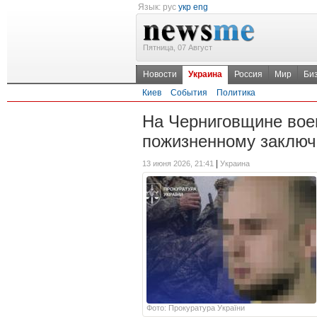
Язык:
рус
укр
eng
Пятница, 07 Август
Новости
Украина
Россия
Мир
Би
Киев
События
Политика
На Черниговщине вое
пожизненному заклю
|
13 июня 2026, 21:41
Украина
Фото: Прокуратура України