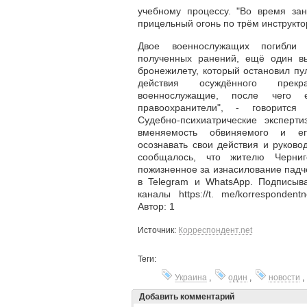
учебному процессу. "Во время зан
прицельный огонь по трём инструкто
Двое военнослужащих погибли
полученных ранений, ещё один в
бронежилету, который остановил п
действия осуждённого прекр
военнослужащие, после чего 
правоохранители", - говорится
Судебно-психиатрические эксперти
вменяемость обвиняемого и ег
осознавать свои действия и руково
сообщалось, что жителю Черниг
пожизненное за изнасилование падч
в Telegram и WhatsApp. Подписыв
каналы https://t. me/korresponden
Автор: 1
Источник:
Корреспондент.net
Теги:
Украина
,
один
,
новости
Добавить комментарий