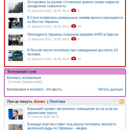
Осторожно за рулем: столичные дороги снова накрыла
загадочная туманность
21 березня 2020, 18:54, Фото
8
В Сети появились уникальные снимки визита президента
на Восток Украины
21 березня 2020, 18:53, Фото
14
Президенту Украины показали корабли НАТО в Одессе
21 березня 2020, 18:50, Фото
9
В России число погибших при наводнении достигло 20
человек
21 березня 2020, 18:48, Фото
12
Толкование снов
Колокол, колокольня
(Сонник Украинский)
Колокольня и
колокол
- это весть.
Читать дальше
Про це пишуть
Бізнес
|
Політика
Корецкий провел экстренное совещание из-за атак на
украинские порты
03 серпня 2026, 00:51
Блокада портов ставит под угрозу половину экспорта
железной руды из Украины – медиа