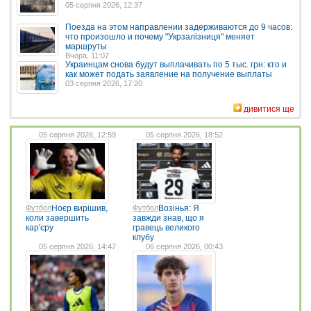
05 серпня 2026, 12:37
Поезда на этом направлении задерживаются до 9 часов:
что произошло и почему "Укрзалізниця" меняет
маршруты
Вчора, 11:07
Украинцам снова будут выплачивать по 5 тыс. грн: кто и
как может подать заявление на получение выплаты
03 серпня 2026, 17:20
дивитися ще
05 серпня 2026, 12:59
05 серпня 2026, 18:52
Футбол
Ноєр вирішив,
Футбол
Возінья: Я
коли завершить
завжди знав, що я
кар'єру
гравець великого
клубу
05 серпня 2026, 14:47
06 серпня 2026, 00:43