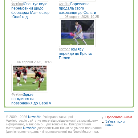
Футбол
Ювентус веде
Футбол
Барселона
перемовини щодо
продала свого
форварда Манчестер
вихованця до Сельти
Юнайтед
05 серпня 2026, 19:25
Футбол
Томіясу
перейде до Крістал
Пелес
06 серпня 2026, 18:48
Футбол
Зіркзе
погодився на
повернення до Серії А
© 2009 - 2026
NewsMe
. Усі права захищені.
Правовласникам
Адміністрація сайту не несе відповідальності за розміщену
Зв'язатися з
інформацію, а так само її достовірність. Використання
нами
матеріалів
NewsMe
дозволяється тільки за умови посилання
(для інтернет-видань - гіперпосилання) на NewsMe.com.ua.