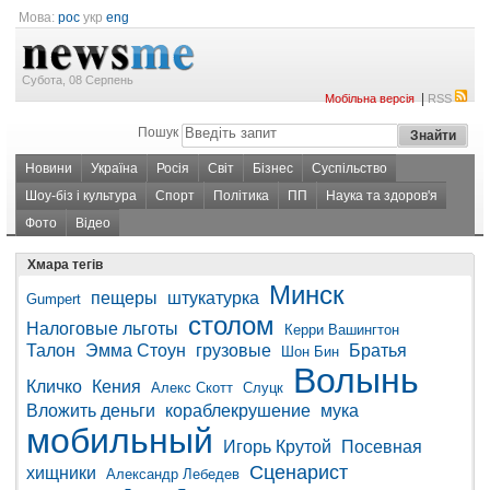
Мова:
рос
укр
eng
Субота, 08 Серпень
|
Мобільна версія
RSS
Пошук
Новини
Україна
Росія
Світ
Бізнес
Суспільство
Шоу-біз і культура
Спорт
Політика
ПП
Наука та здоров'я
Фото
Відео
Хмара тегів
Минск
пещеры
штукатурка
Gumpert
столом
Налоговые льготы
Керри Вашингтон
Талон
Эмма Стоун
грузовые
Братья
Шон Бин
Волынь
Кличко
Кения
Алекс Скотт
Слуцк
Вложить деньги
кораблекрушение
мука
мобильный
Игорь Крутой
Посевная
Сценарист
хищники
Александр Лебедев