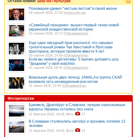
Останні новини
Шоу-біз і культура
Пономарев удивил "чистым листом" в своей жизни
04 серпня 2026, 22:50 (
ivona.com.ua
)
«Семейный праздник»: вышел первый тизер новой
украинской рождественской истории
03 серпня 2026, 15:17 (
Обозреватель
)
Еще один звездный брак распался: что скрывал
трогательный роман Таи Хвостовой и Ярослава
Шахторина, которые прожили вместе 9 лет
03 серпня 2026, 14:50 (
Обозреватель
)
Если вы любите детективы: 5 причин добавить шоу
"Зрадники" у свой watchlist
01 серпня 2026, 06:41 (
Обозреватель
)
Вокальная дуэль двух легенд: JAMALA и группа СКАЙ
взорвали сеть неожиданным рок-хитом
31 липня 2026, 13:43 (
Обозреватель
)
Фоторепортаж
Буковель, Драгобрат и Славское: лучшие горнолыжные
курорты Украины остались без снега
21 березня 2020, 18:58, Фото
17
В Словакии столкнулись автобус и грузовик, погибли 13
человек
21 березня 2020, 18:56, Фото
21