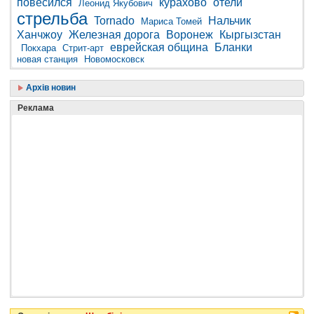
повесился
курахово
отели
Леонид Якубович
стрельба
Tornado
Нальчик
Мариса Томей
Ханчжоу
Железная дорога
Воронеж
Кыргызстан
еврейская община
Бланки
Покхара
Стрит-арт
новая станция
Новомосковск
Архів новин
Реклама