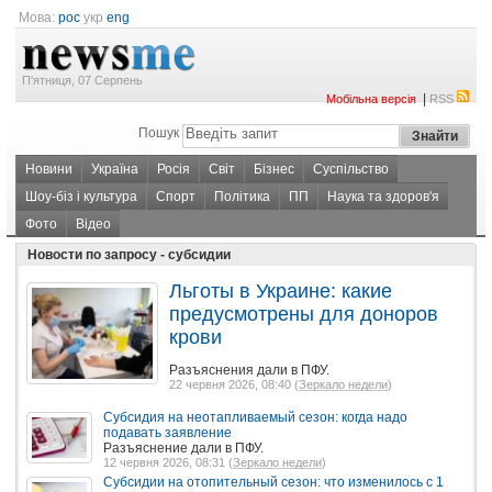
Мова:
рос
укр
eng
П'ятниця, 07 Серпень
|
Мобільна версія
RSS
Пошук
Новини
Україна
Росія
Світ
Бізнес
Суспільство
Шоу-біз і культура
Спорт
Політика
ПП
Наука та здоров'я
Фото
Відео
Новости по запросу - субсидии
Льготы в Украине: какие
предусмотрены для доноров
крови
Разъяснения дали в ПФУ.
22 червня 2026, 08:40 (
Зеркало недели
)
Субсидия на неотапливаемый сезон: когда надо
подавать заявление
Разъяснение дали в ПФУ.
12 червня 2026, 08:31 (
Зеркало недели
)
Субсидии на отопительный сезон: что изменилось с 1