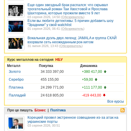
Еще один звездный брак распался: что скрывал
трогательный роман Таи Хвостовой и Ярослава
Шахторина, которые прожили вместе 9 лет
03 серпня 2026, 14:50 (
Обозреватель
)
Если вы любите детективы: 5 причин добавить шоу
"Зрадники" у свой watchlist
01 серпня 2026, 06:41 (
Обозреватель
)
Вокальная дуэль двух легенд: JAMALA и группа СКАЙ
взорвали сеть неожиданным рок-хитом
31 липня 2026, 13:43 (
Обозреватель
)
Курс металлов на сегодня
НБУ
Металл
Покупка
Динамика
Золото
34 333 397,00
+380 417,00
Серебро
455 155,00
+59,00
Платина
24 299 771,00
+111 177,00
Палладий
24 618 805,00
-419 443,00
Все курсы
Про це пишуть
Бізнес
|
Політика
Корецкий провел экстренное совещание из-за атак на
украинские порты
03 серпня 2026, 00:51