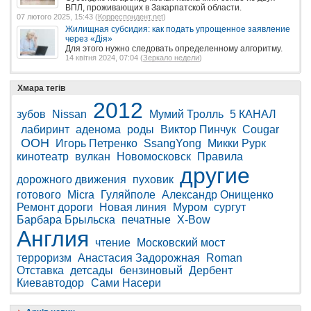
ВПЛ, проживающих в Закарпатской области.
07 лютого 2025, 15:43 (
Корреспондент.net
)
Жилищная субсидия: как подать упрощенное заявление
через «Дія»
Для этого нужно следовать определенному алгоритму.
14 квітня 2024, 07:04 (
Зеркало недели
)
Хмара тегів
2012
зубов
Nissan
Мумий Тролль
5 КАНАЛ
лабиринт
аденома
роды
Виктор Пинчук
Cougar
ООН
Игорь Петренко
SsangYong
Микки Рурк
кинотеатр
вулкан
Новомосковск
Правила
другие
дорожного движения
пуховик
готового
Micra
Гуляйполе
Александр Онищенко
Ремонт дороги
Новая линия
Муром
сургут
Барбара Брыльска
печатные
X-Bow
Англия
чтение
Московский мост
терроризм
Анастасия Задорожная
Roman
Отставка
детсады
бензиновый
Дербент
Киевавтодор
Сами Насери