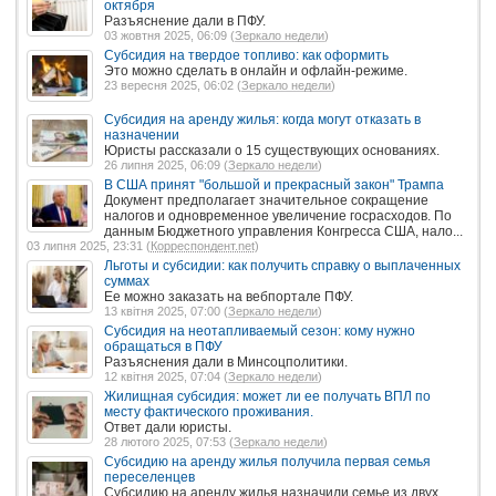
октября
Разъяснение дали в ПФУ.
03 жовтня 2025, 06:09 (
Зеркало недели
)
Субсидия на твердое топливо: как оформить
Это можно сделать в онлайн и офлайн-режиме.
23 вересня 2025, 06:02 (
Зеркало недели
)
Субсидия на аренду жилья: когда могут отказать в
назначении
Юристы рассказали о 15 существующих основаниях.
26 липня 2025, 06:09 (
Зеркало недели
)
В США принят "большой и прекрасный закон" Трампа
Документ предполагает значительное сокращение
налогов и одновременное увеличение госрасходов. По
данным Бюджетного управления Конгресса США, нало...
03 липня 2025, 23:31 (
Корреспондент.net
)
Льготы и субсидии: как получить справку о выплаченных
суммах
Ее можно заказать на вебпортале ПФУ.
13 квітня 2025, 07:00 (
Зеркало недели
)
Субсидия на неотапливаемый сезон: кому нужно
обращаться в ПФУ
Разъяснения дали в Минсоцполитики.
12 квітня 2025, 07:04 (
Зеркало недели
)
Жилищная субсидия: может ли ее получать ВПЛ по
месту фактического проживания.
Ответ дали юристы.
28 лютого 2025, 07:53 (
Зеркало недели
)
Субсидию на аренду жилья получила первая семья
переселенцев
Субсидию на аренду жилья назначили семье из двух