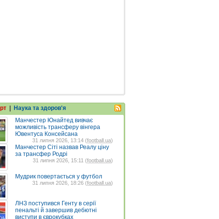
рт
|
Наука та здоров'я
Манчестер Юнайтед вивчає
можливість трансферу вінгера
Ювентуса Консейсана
31 липня 2026, 13:14 (
football.ua
)
Манчестер Сіті назвав Реалу ціну
за трансфер Родрі
31 липня 2026, 15:11 (
football.ua
)
Мудрик повертається у футбол
31 липня 2026, 18:26 (
football.ua
)
ЛНЗ поступився Генту в серії
пенальті й завершив дебютні
виступи в єврокубках