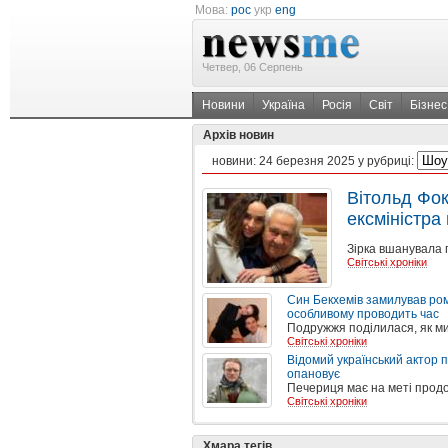
Мова:
рос
укр
eng
Четвер, 06 Серпень
Новини
Україна
Росія
Світ
Бізнес
Архів новин
новини:
24 березня 2025
у рубриці:
Вітольд Фок
ексміністра
Зірка вшанувала 
Світські хроніки
Син Бекхемів замилував ром
особливому проводить час
Подружжя поділилася, як ми
Світські хроніки
Відомий український актор п
опановує
Печериця має на меті продо
Світські хроніки
Хмара тегів