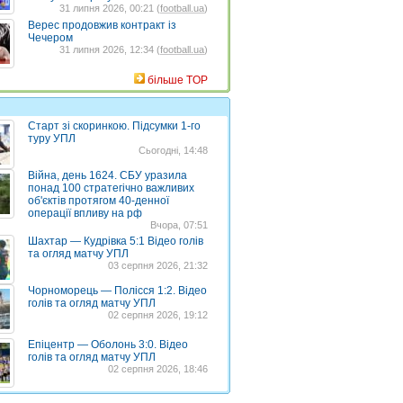
31 липня 2026, 00:21 (
football.ua
)
Верес продовжив контракт із
Чечером
31 липня 2026, 12:34 (
football.ua
)
більше TOP
Старт зі скоринкою. Підсумки 1-го
туру УПЛ
Сьогодні, 14:48
Війна, день 1624. СБУ уразила
понад 100 стратегічно важливих
об'єктів протягом 40-денної
операції впливу на рф
Вчора, 07:51
Шахтар — Кудрівка 5:1 Відео голів
та огляд матчу УПЛ
03 серпня 2026, 21:32
Чорноморець — Полісся 1:2. Відео
голів та огляд матчу УПЛ
02 серпня 2026, 19:12
Епіцентр — Оболонь 3:0. Відео
голів та огляд матчу УПЛ
02 серпня 2026, 18:46