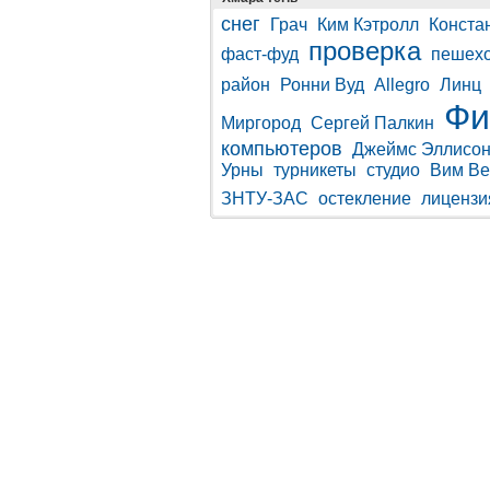
снег
Грач
Ким Кэтролл
Конста
проверка
фаст-фуд
пешех
район
Ронни Вуд
Allegro
Линц
Фи
Миргород
Сергей Палкин
компьютеров
Джеймс Эллисо
Урны
турникеты
студио
Вим Ве
ЗНТУ-ЗАС
остекление
лицензи