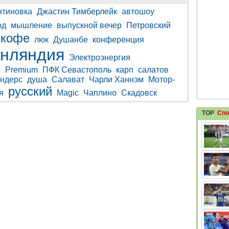
нтиновка
Джастин Тимберлейк
автошоу
од
мышление
выпускной вечер
Петровский
кофе
люк
Душанбе
конференция
нляндия
Электроэнергия
н
Premium
ПФК Севастополь
карп
салатов
ндерс
душа
Салават
Чарли Ханнэм
Мотор-
русский
я
Magic
Чаплино
Скадовск
TOP
Спо