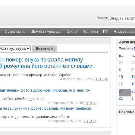
Пошук
Суспільство
Шоу-біз і культура
Спорт
Політика
ПП
Наука та зд
Архів но
Февраль
Пн
Вт
ін помер: онука показала могилу
24
2
 й розчулила його останніми словами
3
4
пам’ять першого прем'єр-міністра України.
10
1
24 березня 2025, 17:46 (
ТСН.ua
)
17
1
античними фото з дружиною і показав, як із нею по-
24
2
31
1
нає їхнє сімейне дозвілля.
24 березня 2025, 14:48 (
ТСН.ua
)
ісля звільнення з фронту розкрив, яку нову професію
Реклама
вжувати допомагати українським воїнам.
24 березня 2025, 13:01 (
ТСН.ua
)