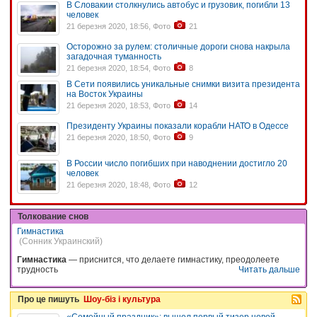
В Словакии столкнулись автобус и грузовик, погибли 13
человек
21 березня 2020, 18:56, Фото
21
Осторожно за рулем: столичные дороги снова накрыла
загадочная туманность
21 березня 2020, 18:54, Фото
8
В Сети появились уникальные снимки визита президента
на Восток Украины
21 березня 2020, 18:53, Фото
14
Президенту Украины показали корабли НАТО в Одессе
21 березня 2020, 18:50, Фото
9
В России число погибших при наводнении достигло 20
человек
21 березня 2020, 18:48, Фото
12
Толкование снов
Гимнастика
(Сонник Украинский)
Гимнастика
— приснится, что делаете гимнастику, преодолеете
трудность
Читать дальше
Про це пишуть
Шоу-біз і культура
«Семейный праздник»: вышел первый тизер новой