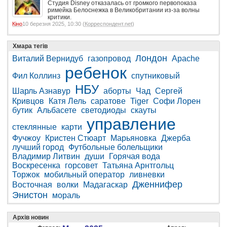
Студия Disney отказалась от громкого первопоказа
римейка Белоснежка в Великобритании из-за волны
критики.
Кіно
10 березня 2025, 10:30 (
Корреспондент.net
)
Хмара тегів
Лондон
Виталий Вернидуб
газопровод
Apache
ребенок
Фил Коллинз
спутниковый
НБУ
Шарль Азнавур
аборты
Чад
Сергей
Кривцов
Катя Лель
саратове
Tiger
Софи Лорен
бутик
Альбасете
светодиоды
скауты
управление
стеклянные
карти
Фучжоу
Кристен Стюарт
Марьяновка
Джерба
лучший город
Футбольные болельщики
Владимир Литвин
души
Горячая вода
Воскресенка
горсовет
Татьяна Арнтгольц
Торжок
мобильный оператор
ливневки
Дженнифер
Восточная
волки
Мадагаскар
Энистон
мораль
Архів новин