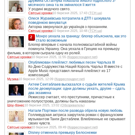
Дружина Остапчука показала їхнього підрослого 3-
місячного сина та як змінилося її життя
У родині ведучого свято.
Світські хроніки
10 березня 2025, 17:43 (
ТСН.ua
)
Олеся Жураківська потрапила в ДТП і шокувала
поведінкою винуватця
Акторка звернулася до українців з проханням.
Світські хроніки
10 березня 2025, 10:48 (
ТСН.ua
)
Монро уехала за границу: блогер объяснила, как это
2
стало возможным
Блогер впервые с начала полномасштабной войны
покинула Украину. Она уехала в Грецию на премьеру
фильма, в котором сыграла одну из ролей.
Світські хроніки
10 березня 2025, 11:55 (
Корреспондент.net
)
Опубликован плейлист любимых песен Чарльза III
Ко Дню Содружества Наций Король Чарльз III вместе с
Apple Music представил личный плейлист из 17
композиций.
Музика
10 березня 2025, 12:09 (
Корреспондент.net
)
Ахтем Сеитаблаев высказался о судьбе жителей Крыма
после деоккупации: одни должны уехать, другие – сдать
два экзамена
Режиссер считает, что преступники, причастные к
уничтожению полуострова, должны быть наказаны
Шоу-бізнес
10 березня 2025, 13:02 (
Обозреватель
)
Натали Портман после развода обрела новую любовь
Голливудская актриса закрутила роман с французским
музыкантом Танги Дестаблем. Влюбленные не скрывают
своих чувств.
Світські хроніки
10 березня 2025, 09:49 (
Корреспондент.net
)
Disney отменила премьеру Белоснежки