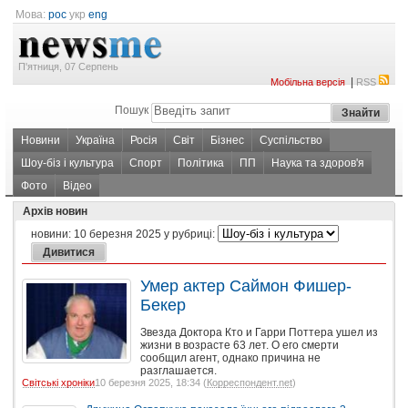
Мова:
рос
укр
eng
П'ятниця, 07 Серпень
|
Мобільна версія
RSS
Пошук
Новини
Україна
Росія
Світ
Бізнес
Суспільство
Шоу-біз і культура
Спорт
Політика
ПП
Наука та здоров'я
Фото
Відео
Архів новин
новини:
10 березня 2025
у рубриці:
Умер актер Саймон Фишер-
Бекер
Звезда Доктора Кто и Гарри Поттера ушел из
жизни в возрасте 63 лет. О его смерти
сообщил агент, однако причина не
разглашается.
Світські хроніки
10 березня 2025, 18:34 (
Корреспондент.net
)