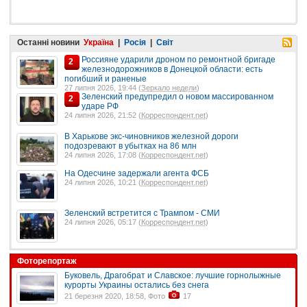
Останні новини
Україна
|
Росія
|
Світ
Россияне ударили дроном по ремонтной бригаде
2
железнодорожников в Донецкой области: есть
погибший и раненые
27 липня 2026, 19:44 (
Зеркало недели
)
Зеленский предупредил о новом массированном
2
ударе РФ
24 липня 2026, 21:52 (
Корреспондент.net
)
В Харькове экс-чиновников железной дороги
подозревают в убытках на 86 млн
24 липня 2026, 17:08 (
Корреспондент.net
)
На Одесчине задержали агента ФСБ
24 липня 2026, 10:21 (
Корреспондент.net
)
Зеленский встретится с Трампом - СМИ
24 липня 2026, 05:17 (
Корреспондент.net
)
Фоторепортаж
Буковель, Драгобрат и Славское: лучшие горнолыжные
курорты Украины остались без снега
21 березня 2020, 18:58, Фото
17