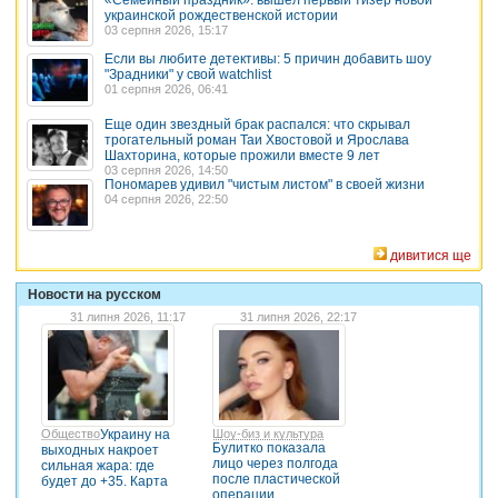
украинской рождественской истории
03 серпня 2026, 15:17
Если вы любите детективы: 5 причин добавить шоу
"Зрадники" у свой watchlist
01 серпня 2026, 06:41
Еще один звездный брак распался: что скрывал
трогательный роман Таи Хвостовой и Ярослава
Шахторина, которые прожили вместе 9 лет
03 серпня 2026, 14:50
Пономарев удивил "чистым листом" в своей жизни
04 серпня 2026, 22:50
дивитися ще
Новости на русском
31 липня 2026, 11:17
31 липня 2026, 22:17
Общество
Украину на
Шоу-биз и культура
Булитко показала
выходных накроет
лицо через полгода
сильная жара: где
после пластической
будет до +35. Карта
операции