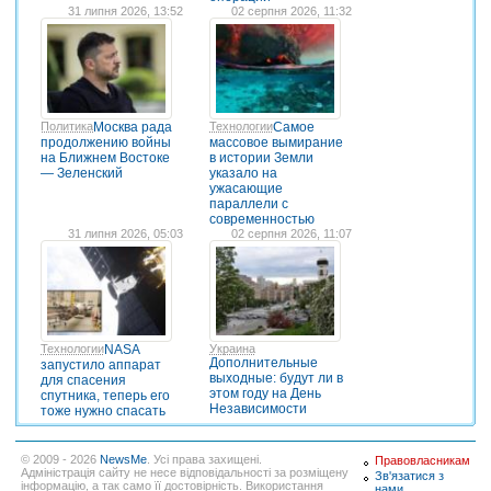
31 липня 2026, 13:52
02 серпня 2026, 11:32
Политика
Москва рада
Технологии
Самое
продолжению войны
массовое вымирание
на Ближнем Востоке
в истории Земли
— Зеленский
указало на
ужасающие
параллели с
современностью
31 липня 2026, 05:03
02 серпня 2026, 11:07
Технологии
NASA
Украина
Дополнительные
запустило аппарат
выходные: будут ли в
для спасения
этом году на День
спутника, теперь его
Независимости
тоже нужно спасать
© 2009 - 2026
NewsMe
. Усі права захищені.
Правовласникам
Адміністрація сайту не несе відповідальності за розміщену
Зв'язатися з
інформацію, а так само її достовірність. Використання
нами