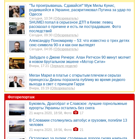
"Ты проигрываешь. Сдавайся!" Муж Милы Кунис,
родившейся в Украине, раскритиковал Путина за удар по
Одессе
Сегодня, 10:34 (
Обозреватель
)
SHUMEI попал в серьезное ДТП в Киеве: певец
рассказал о причине и есть ли пострадавшие. Фото
последствий
Сегодня, 09:30 (
Обозреватель
)
Александру Пономареву – 53: что известно о трех детях
секс-символа 90-х и как они выглядят
Сегодня, 04:05 (
Обозреватель
)
Забудьте о Джеке Ричере: Алан Ритчсон 90 минут молчит
в новом брутальном экшене «Мотор Сити»
Вчера, 17:21 (
Зеркало недели
)
Меган Маркл в платье с открытым плечом и серьгах
принцессы Дианы поразила публику во время редкого
выхода в свет с принцем Гарри
Вчера, 15:19 (
Обозреватель
)
Фоторепортаж
Буковель, Драгобрат и Славское: лучшие горнолыжные
курорты Украины остались без снега
21 марта 2020, 18:58, Фото
17
В Словакии столкнулись автобус и грузовик, погибли 13
человек
21 марта 2020, 18:56, Фото
21
Осторожно за рулем: столичные дороги снова накрыла