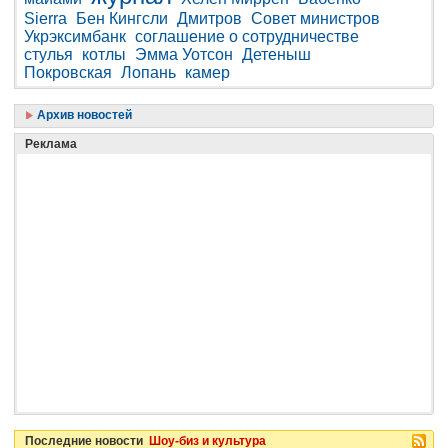
Sierra
Бен Кингсли
Дмитров
Совет министров
Укрэксимбанк
соглашение о сотрудничестве
стулья
котлы
Эмма Уотсон
Детеныш
Покровская
Лопань
камер
Архив новостей
Реклама
Последние новости
Шоу-биз и культура