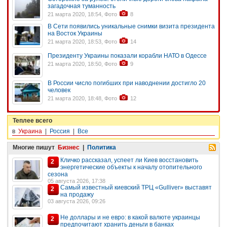
загадочная туманность
21 марта 2020, 18:54, Фото
8
В Сети появились уникальные снимки визита президента
на Восток Украины
21 марта 2020, 18:53, Фото
14
Президенту Украины показали корабли НАТО в Одессе
21 марта 2020, 18:50, Фото
9
В России число погибших при наводнении достигло 20
человек
21 марта 2020, 18:48, Фото
12
Теплее всего
в
Украина
|
Россия
|
Все
Многие пишут
Бизнес
|
Политика
Кличко рассказал, успеет ли Киев восстановить
2
энергетические объекты к началу отопительного
сезона
05 августа 2026, 17:38
Самый известный киевский ТРЦ «Gulliver» выставят
2
на продажу
03 августа 2026, 09:26
Не доллары и не евро: в какой валюте украинцы
2
предпочитают хранить деньги в банках