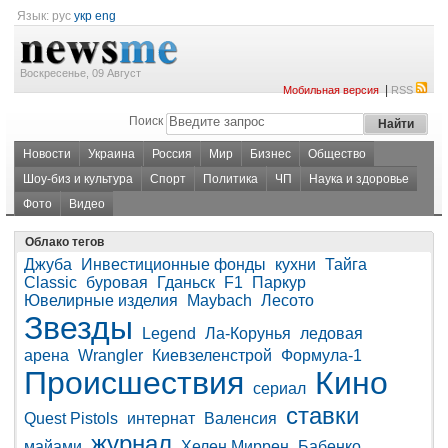
Язык:
рус
укр
eng
Воскресенье, 09 Август
|
Мобильная версия
RSS
Поиск
Новости
Украина
Россия
Мир
Бизнес
Общество
Шоу-биз и культура
Спорт
Политика
ЧП
Наука и здоровье
Фото
Видео
Облако тегов
Джуба
Инвестиционные фонды
кухни
Тайга
Classic
буровая
Гданьск
F1
Паркур
Ювелирные изделия
Maybach
Лесото
Звезды
Legend
Ла-Корунья
ледовая
арена
Wrangler
Киевзеленстрой
Формула-1
Происшествия
Кино
сериал
ставки
Quest Pistols
интернат
Валенсия
журнал
майами
Хелен Миррен
Бабенко