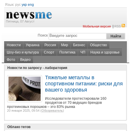
Язык:
рус
укр
eng
Пятница, 07 Август
|
Мобильная версия
RSS
Поиск
Новости
Украина
Россия
Мир
Бизнес
Общество
Шоу-биз и культура
Спорт
Политика
ЧП
Наука и здоровье
Фото
Видео
Новости по запросу - лаборатория
Тяжелые металлы в
спортивном питании: риски для
вашего здоровья
Исследователи протестировали 160
продуктов от 70 ведущих брендов
протеиновых порошков – это 83% рынка
20 января 2025, 09:54 (
Обозреватель
)
Облако тегов