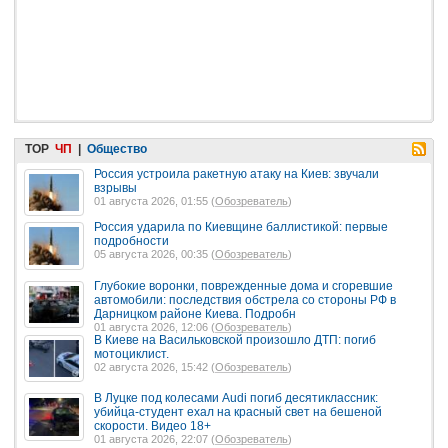
TOP
ЧП
|
Общество
Россия устроила ракетную атаку на Киев: звучали
взрывы
01 августа 2026, 01:55 (
Обозреватель
)
Россия ударила по Киевщине баллистикой: первые
подробности
05 августа 2026, 00:35 (
Обозреватель
)
Глубокие воронки, поврежденные дома и сгоревшие
автомобили: последствия обстрела со стороны РФ в
Дарницком районе Киева. Подробн
01 августа 2026, 12:06 (
Обозреватель
)
В Киеве на Васильковской произошло ДТП: погиб
мотоциклист.
02 августа 2026, 15:42 (
Обозреватель
)
В Луцке под колесами Audi погиб десятиклассник:
убийца-студент ехал на красный свет на бешеной
скорости. Видео 18+
01 августа 2026, 22:07 (
Обозреватель
)