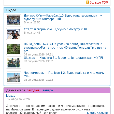
больше TOP
Видео
Динамо Київ — Карабах 1:0 Відео гола та огляд матчу
відбору Ліги конференцій
Вчера, 22:53
Старт зі скоринкою. Підсумки 1-го туру УПЛ
Вчера, 14:48
Війна, день 1624. СБУ уразила понад 100 стратегічно
важливих об'єктів протягом 40-денної операції впливу на
рф
05 августа 2026, 07:51
Шахтар — Кудрівка 5:1 Відео голів та огляд матчу УПЛ
03 августа 2026, 21:32
Чорноморець — Полісся 1:2. Відео голів та огляд матчу
УПЛ
02 августа 2026, 19:12
День ангела
сегодня
|
завтра
Макар
07 августа 2026
Это имя есть в святцах, им называли многих мальчиков, родившихся
на Макаров день. В переводе с древнегреческого означает:
блаженный, счастливый. Это спосо...
Читать дальше