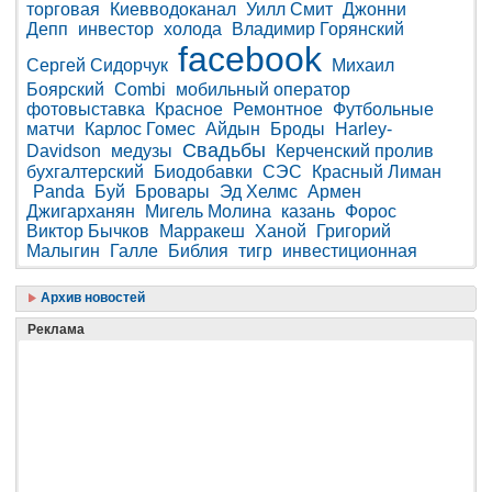
торговая
Киевводоканал
Уилл Смит
Джонни
Депп
инвестор
холода
Владимир Горянский
facebook
Сергей Сидорчук
Михаил
Боярский
Combi
мобильный оператор
фотовыставка
Красное
Ремонтное
Футбольные
матчи
Карлос Гомес
Айдын
Броды
Harley-
Свадьбы
Davidson
медузы
Керченский пролив
бухгалтерский
Биодобавки
СЭС
Красный Лиман
Panda
Буй
Бровары
Эд Хелмс
Армен
Джигарханян
Мигель Молина
казань
Форос
Виктор Бычков
Марракеш
Ханой
Григорий
Малыгин
Галле
Библия
тигр
инвестиционная
Архив новостей
Реклама