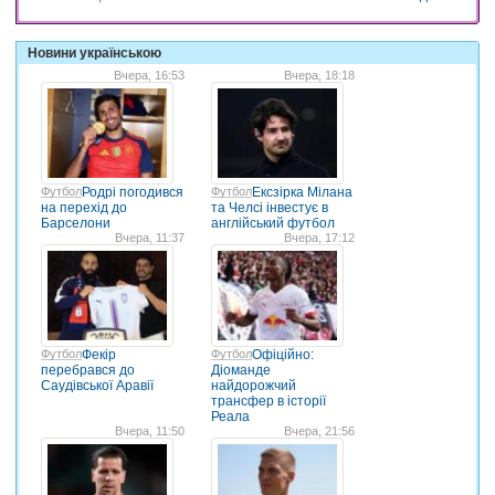
Новини українською
Вчера, 16:53
Вчера, 18:18
Футбол
Родрі погодився
Футбол
Ексзірка Мілана
на перехід до
та Челсі інвестує в
Барселони
англійський футбол
Вчера, 11:37
Вчера, 17:12
Футбол
Фекір
Футбол
Офіційно:
перебрався до
Діоманде
Саудівської Аравії
найдорожчий
трансфер в історії
Реала
Вчера, 11:50
Вчера, 21:56