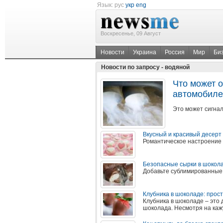
Язык:
рус
укр
eng
Воскресенье, 09 Август
Новости
Украина
Россия
Мир
Би
Новости по запросу - водяной
Что может 
автомобиле:
Это может сигна
Вкусный и красивый десерт
Романтическое настроение
Безопасные сырки в шокола
Добавьте сублимированные
Клубника в шоколаде: прос
Клубника в шоколаде – это 
шоколада. Несмотря на кажу