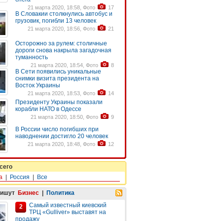
21 марта 2020, 18:58, Фото
17
В Словакии столкнулись автобус и
грузовик, погибли 13 человек
21 марта 2020, 18:56, Фото
21
Осторожно за рулем: столичные
дороги снова накрыла загадочная
туманность
21 марта 2020, 18:54, Фото
8
В Сети появились уникальные
снимки визита президента на
Восток Украины
21 марта 2020, 18:53, Фото
14
Президенту Украины показали
корабли НАТО в Одессе
21 марта 2020, 18:50, Фото
9
В России число погибших при
наводнении достигло 20 человек
21 марта 2020, 18:48, Фото
12
сего
а
|
Россия
|
Все
пишут
Бизнес
|
Политика
Самый известный киевский
2
ТРЦ «Gulliver» выставят на
продажу