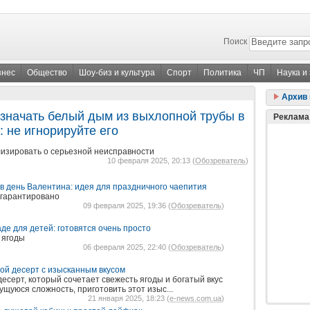
Поиск
знес
Общество
Шоу-биз и культура
Спорт
Политика
ЧП
Наука и
Архив 
означать белый дым из выхлопной трубы в
Реклама
 не игнорируйте его
лизировать о серьезной неисправности
10 февраля 2025, 20:13 (
Обозреватель
)
 в день Валентина: идея для праздничного чаепития
 гарантировано
09 февраля 2025, 19:36 (
Обозреватель
)
де для детей: готовятся очень просто
 ягоды
06 февраля 2025, 22:40 (
Обозреватель
)
той десерт с изысканным вкусом
десерт, который сочетает свежесть ягоды и богатый вкус
щуюся сложность, приготовить этот изыс...
21 января 2025, 18:23 (
e-news.com.ua
)