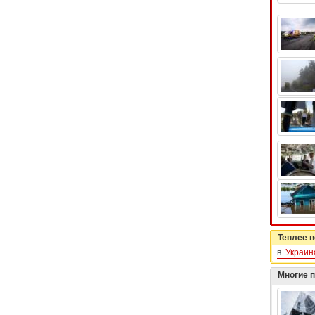
Теплее в
в
Украин
Многие 