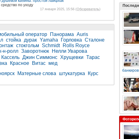
ло душевой кабины: простой лайфхак
 средство по уходу
Последн
17 января 2025, 15:56 (
Обозреватель
)
мобильный оператор
Панорама
Auris
ал
стойка
дурак
Yamaha
Горловка
Сталоне
онтаж
стокгольм
Schmidt
Rolls Royce
к-н-ролл
Заворотнюк
Нелли Уварова
 Кассель
Джин Симмонс
Хрущевки
Тарас
вка
Красное
Витас
мед
банкиров
ноярск
Матерные слова
штукатурка
Курс
Фотореп