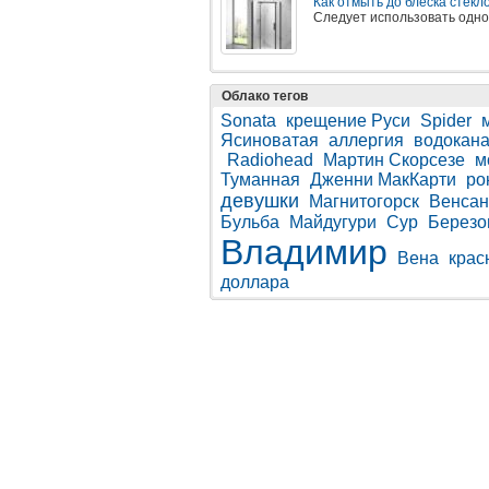
Как отмыть до блеска стек
Следует использовать одно
Облако тегов
Sonata
крещение Руси
Spider
Ясиноватая
аллергия
водокан
Radiohead
Мартин Скорсезе
м
Туманная
Дженни МакКарти
ро
девушки
Магнитогорск
Венсан
Бульба
Майдугури
Сур
Березо
Владимир
Вена
крас
доллара