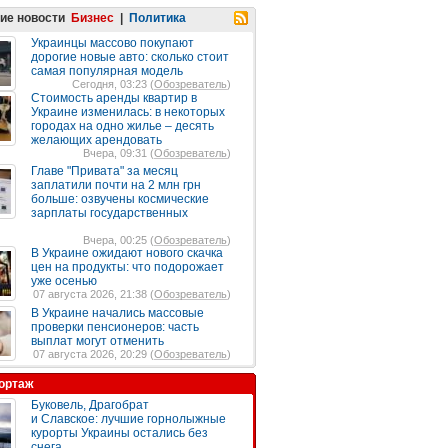
ие новости
Бизнес
|
Политика
Украинцы массово покупают
дорогие новые авто: сколько стоит
самая популярная модель
Сегодня, 03:23 (
Обозреватель
)
Стоимость аренды квартир в
Украине изменилась: в некоторых
городах на одно жилье – десять
желающих арендовать
Вчера, 09:31 (
Обозреватель
)
Главе "Привата" за месяц
заплатили почти на 2 млн грн
больше: озвучены космические
зарплаты государственных
Вчера, 00:25 (
Обозреватель
)
В Украине ожидают нового скачка
цен на продукты: что подорожает
уже осенью
07 августа 2026, 21:38 (
Обозреватель
)
В Украине начались массовые
проверки пенсионеров: часть
выплат могут отменить
07 августа 2026, 20:29 (
Обозреватель
)
ортаж
Буковель, Драгобрат
и Славское: лучшие горнолыжные
курорты Украины остались без
снега