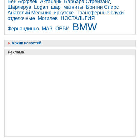
Бен Аффлек
Актабанк
Барбара Стрейзанд
Шарлеруа
Logan
шар
магниты
Бритни Спирс
Анатолий Мельник
иркутске
Трансферные слухи
отделочные
Могилев
НОСТАЛЬГИЯ
BMW
Фернандиньо
МАЗ
ОРВИ
Архив новостей
Реклама