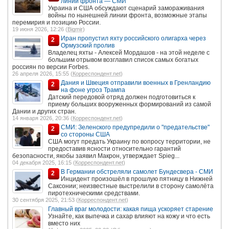
линии фронта — СМИ
Украина и США обсуждают сценарий замораживания
войны по нынешней линии фронта, возможные этапы
перемирия и позицию России.
19 июня 2026, 12:26 (
Bigmir
)
Иран пропустил яхту российского олигарха через
2
Ормузский пролив
Владелец яхты - Алексей Мордашов - на этой неделе с
большим отрывом возглавил список самых богатых
россиян по версии Forbes.
26 апреля 2026, 15:55 (
Корреспондент.net
)
Дания и Швеция отправили военных в Гренландию
2
на фоне угроз Трампа
Датский передовой отряд должен подготовиться к
приему больших вооруженных формирований из самой
Дании и других стран.
14 января 2026, 20:36 (
Корреспондент.net
)
СМИ: Зеленского предупредили о "предательстве"
2
со стороны США
США могут предать Украину по вопросу территории, не
предоставив ясности относительно гарантий
безопасности, якобы заявил Макрон, утверждает Spieg...
04 декабря 2025, 16:15 (
Корреспондент.net
)
В Германии обстреляли самолет Бундесвера - СМИ
2
Инцидент произошёл в прошлую пятницу в Нижней
Саксонии; неизвестные выстрелили в сторону самолёта
пиротехническими средствами.
30 сентября 2025, 21:53 (
Корреспондент.net
)
Главный враг молодости: какая пища ускоряет старение
Узнайте, как выпечка и сахар влияют на кожу и что есть
вместо них