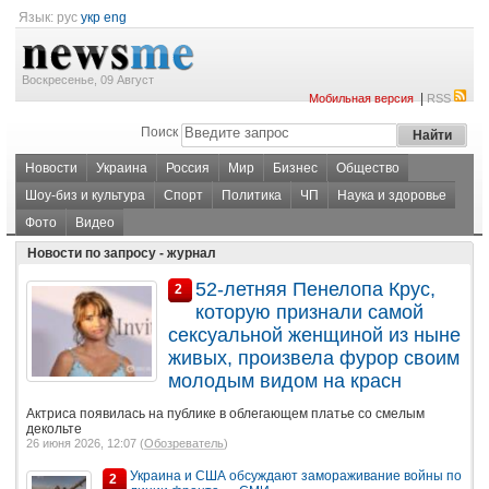
Язык:
рус
укр
eng
Воскресенье, 09 Август
|
Мобильная версия
RSS
Поиск
Новости
Украина
Россия
Мир
Бизнес
Общество
Шоу-биз и культура
Спорт
Политика
ЧП
Наука и здоровье
Фото
Видео
Новости по запросу - журнал
52-летняя Пенелопа Крус,
2
которую признали самой
сексуальной женщиной из ныне
живых, произвела фурор своим
молодым видом на красн
Актриса появилась на публике в облегающем платье со смелым
декольте
26 июня 2026, 12:07 (
Обозреватель
)
Украина и США обсуждают замораживание войны по
2