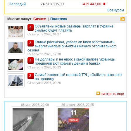
Палладий
24 618 805,00
-419 443,00
Все курсы
Многие пишут
Бизнес
|
Политика
Объявлены новые размеры зарплат в Украине:
2
сколько будут платить
05 августа 2026, 01:27
Кличко рассказал, успеет ли Киев восстановить
2
энергетические объекты к началу отопительного
сезона
05 августа 2026, 17:38
Не доллары и не евро: в какой валюте украинцы
2
предпочитают хранить деньги в банках
03 августа 2026, 00:23
Самый известный киевский ТРЦ «Gulliver» выставят
2
на продажу
03 августа 2026, 09:26
смотреть еще
06 мая 2026, 22:09
26 апреля 2026, 22:25