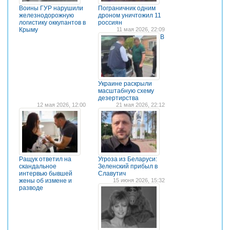
Воины ГУР нарушили
Пограничник одним
железнодорожную
дроном уничтожил 11
логистику оккупантов в
россиян
Крыму
11 мая 2026, 22:09
В
Украине раскрыли
масштабную схему
дезертирства
12 мая 2026, 12:00
21 мая 2026, 22:12
Ращук ответил на
Угроза из Беларуси:
скандальное
Зеленский прибыл в
интервью бывшей
Славутич
жены об измене и
15 июня 2026, 15:32
разводе