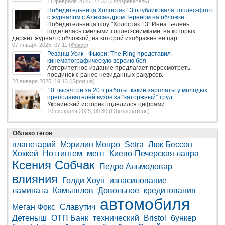
11 февраля 2025, 22:33 (
Обозреватель
)
Победительница Холостяк 13 опубликовала топлес-фото
с журналом с Александром Тереном на обложке
Победительница шоу "Холостяк 13" Инна Белень
поделилась смелыми топлес-снимками, на которых
держит журнал с обложкой, на которой изображен ее пар...
07 января 2025, 07:11 (
Фокус
)
Реванш Усик - Фьюри: The Ring представил
кинематографическую версию боя
Авторитетное издание предлагает пересмотреть
поединок с ранее невиданных ракурсов.
28 января 2025, 19:13 (
iSport.ua
)
10 тысяч грн за 20 ч работы: какие зарплаты у молодых
преподавателей вузов за "каторжный" труд
Украинский историк поделился цифрами
10 февраля 2025, 00:30 (
Обозреватель
)
Облако тегов
планетарий
Мэрилин Монро
Setra
Люк Бессон
Хоккей
Ноттингем
мент
Киево-Печерская лавра
Ксения Собчак
Педро Альмодовар
влияния
Голди Хоун
изнасилование
ламината
Камышлов
Довольное
кредитования
автомобиля
Меган Фокс
Славутич
Детеныш
ОТП Банк
технический
Bristol
бункер