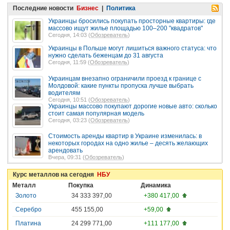
Последние новости
Бизнес
|
Политика
Украинцы бросились покупать просторные квартиры: где
массово ищут жилье площадью 100–200 "квадратов"
Сегодня, 14:03 (
Обозреватель
)
Украинцы в Польше могут лишиться важного статуса: что
нужно сделать беженцам до 31 августа
Сегодня, 11:59 (
Обозреватель
)
Украинцам внезапно ограничили проезд к границе с
Молдовой: какие пункты пропуска лучше выбрать
водителям
Сегодня, 10:51 (
Обозреватель
)
Украинцы массово покупают дорогие новые авто: сколько
стоит самая популярная модель
Сегодня, 03:23 (
Обозреватель
)
Стоимость аренды квартир в Украине изменилась: в
некоторых городах на одно жилье – десять желающих
арендовать
Вчера, 09:31 (
Обозреватель
)
Курс металлов на сегодня
НБУ
Металл
Покупка
Динамика
Золото
34 333 397,00
+380 417,00
Серебро
455 155,00
+59,00
Платина
24 299 771,00
+111 177,00