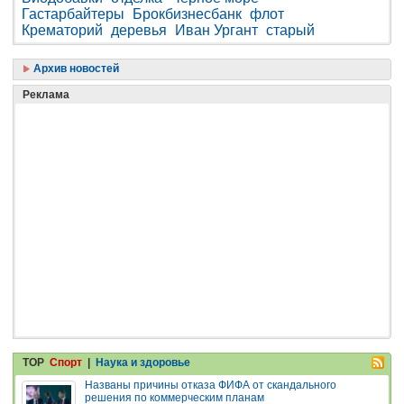
Гастарбайтеры
Брокбизнесбанк
флот
Крематорий
деревья
Иван Ургант
старый
Архив новостей
Реклама
TOP
Спорт
|
Наука и здоровье
Названы причины отказа ФИФА от скандального
решения по коммерческим планам