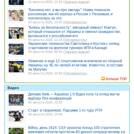
01 августа 2026, 12:18 (
Зеркало недели
)
"Бензина нет, а вы про звезды". Навка показала
россиянам, как ей хорошо в России с Песковым, и
поплатилась за это
02 августа 2026, 13:55 (
Обозреватель
)
"Боюсь за безопасность": звездный гимнаст Ковтун,
который отказался от Украины и сменил гражданство,
высказался о российском вто
05 августа 2026, 12:24 (
Обозреватель
)
Украинские теннисистки Свитолина и Костюк с побед
стартовали на крупном турнире WTA в Канаде
05 августа 2026, 00:40 (
Зеркало недели
)
Левченко и еще 12 спортсменов исключили из сборной
Украины на ЧЕ по легкой атлетике. Известно, в составе
ли Магучих
03 августа 2026, 10:58 (
Обозреватель
)
больше TOP
Видео
Динамо Київ — Карабах 1:0 Відео гола та огляд матчу
відбору Ліги конференцій
06 августа 2026, 22:53
Старт зі скоринкою. Підсумки 1-го туру УПЛ
06 августа 2026, 14:48
Війна, день 1624. СБУ уразила понад 100 стратегічно
важливих об'єктів протягом 40-денної операції впливу на