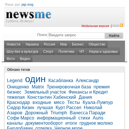
Язык:
рус
укр
eng
Суббота, 08 Август
|
Мобильная версия
RSS
Поиск
Новости
Украина
Россия
Мир
Бизнес
Общество
Шоу-биз и культура
Спорт
Политика
ЧП
Наука и здоровье
Фото
Видео
Облако тегов
один
Legend
Касабланка
Александр
Онищенко
Matrix
Тренировочная база
премия
бизнес
Земельный участок
Финансы и Кредит
тяжелая
Константин Хабенский
Дания
Краснодар
входные
мясо
Тесты
Куала-Лумпур
Сидор Кизин
лучшая
Курт Рассел
Николай
Азаров
Дорожный
Triumph
Ванесса Паради
Софи Марсо
информационный
стихи
Auris
каналы
документооборот
итоги
грудное молоко
Биодобавки
отделка
Черное море